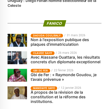
Uruguay : Diego Forlán nommé sélectionneur de la
Celeste
FANICO
31 mars 2026
‎DAOUDA COULIBALY
Non à l'exposition publique des
plaques d'immatriculation
26 mars 2026
CLAUDE SAHY
Avec Alassane Ouattara, les résultats
concrets d’un diplomate exceptionnel
22 février 2026
GBI DE FER
Gbi de Fer : « Raymonde Goudou, je
t’avais prévenue »
12 janvier 2026
MANDIAYE GAYE
À propos de la révision de la
constitution et la réforme des
institutions.