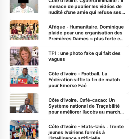
Côte d'Ivoire. Cybercriminalité : Il
menace de publier les vidéos de
nudité d’une amie qui refuse ses
avances
Afrique - Humanitaire. Dominique
plaide pour une organisation des
Premières Dames « plus forte et
influente, dont l'impact s'affirme
sur la scène internationale »
TF1 : une photo fake qui fait des
vagues
Côte d’Ivoire - Football. La
Fédération siffle la fin de match
pour Emerse Faé
Côte d’Ivoire. Café-cacao: Un
Système national de Traçabilité
pour améliorer l’accès au marché
international
Côte d'Ivoire - Etats-Unis : Trente
jeunes Ivoiriens formés à
l'intelligence artificielle