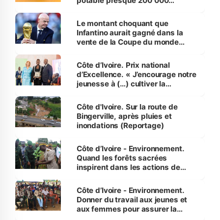
potable presque 200 000
habitants autour d’Agboville
Le montant choquant que
Infantino aurait gagné dans la
vente de la Coupe du monde
révélé
Côte d’Ivoire. Prix national
d’Excellence. « J’encourage notre
jeunesse à (…) cultiver la
compétence et l’intégrité »
(Alassane Ouattara
Côte d'Ivoire. Sur la route de
Bingerville, après pluies et
inondations (Reportage)
Côte d’Ivoire - Environnement.
Quand les forêts sacrées
inspirent dans les actions de
reboisement
Côte d’Ivoire - Environnement.
Donner du travail aux jeunes et
aux femmes pour assurer la
protection des espèces