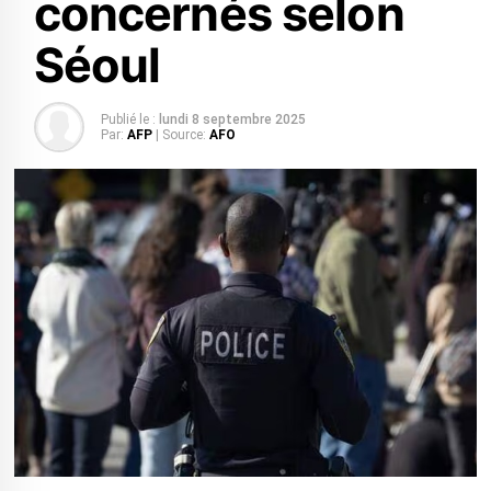
concernés selon
Séoul
Publié le :
lundi 8 septembre 2025
Par:
AFP
| Source:
AFO