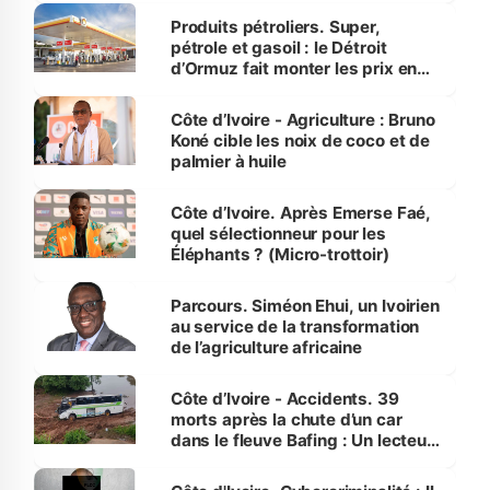
menacées
Produits pétroliers. Super,
pétrole et gasoil : le Détroit
d’Ormuz fait monter les prix en
Côte d’Ivoire
Côte d’Ivoire - Agriculture : Bruno
Koné cible les noix de coco et de
palmier à huile
Côte d’Ivoire. Après Emerse Faé,
quel sélectionneur pour les
Éléphants ? (Micro-trottoir)
Parcours. Siméon Ehui, un Ivoirien
au service de la transformation
de l’agriculture africaine
Côte d’Ivoire - Accidents. 39
morts après la chute d’un car
dans le fleuve Bafing : Un lecteur
dénonce la légèreté du ministère
des Transports