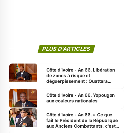
PLUS D'ARTICLES
Côte d’Ivoire - An 66. Libération
de zones à risque et
déguerpissement : Ouattara
assure du « strict respect de
l'Etat de droit pour préserver les
Côte d'Ivoire - An 66. Yopougon
vies humaines »
aux couleurs nationales
Côte d’Ivoire - An 66. « Ce que
fait le Président de la République
aux Anciens Combattants, c'est
inédit » (Cne Yassoungo Koné ®)