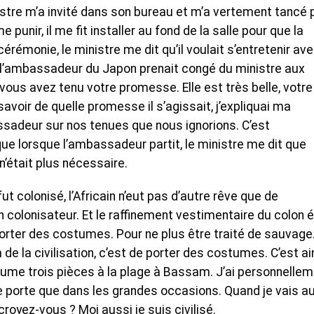
istre m’a invité dans son bureau et m’a vertement tancé 
punir, il me fit installer au fond de la salle pour que la
cérémonie, le ministre me dit qu’il voulait s’entretenir av
l’ambassadeur du Japon prenait congé du ministre aux
« vous avez tenu votre promesse. Elle est très belle, votre
savoir de quelle promesse il s’agissait, j’expliquai ma
assadeur sur nos tenues que nous ignorions. C’est
e lorsque l’ambassadeur partit, le ministre me dit que
 n’était plus nécessaire.
 fut colonisé, l’Africain n’eut pas d’autre rêve que de
colonisateur. Et le raffinement vestimentaire du colon é
porter des costumes. Pour ne plus être traité de sauvage. 
um de la civilisation, c’est de porter des costumes. C’est ai
ostume trois pièces à la plage à Bassam. J’ai personnelle
 porte que dans les grandes occasions. Quand je vais a
royez-vous ? Moi aussi je suis civilisé.