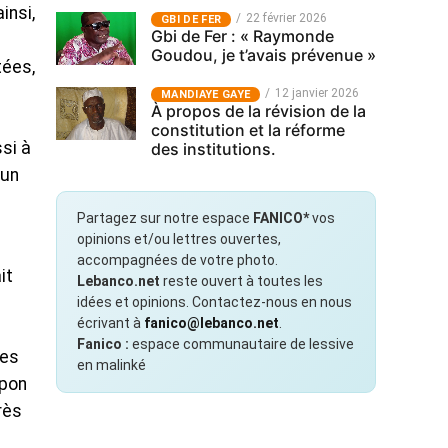
insi,
22 février 2026
GBI DE FER
Gbi de Fer : « Raymonde
Goudou, je t’avais prévenue »
tées,
12 janvier 2026
MANDIAYE GAYE
À propos de la révision de la
constitution et la réforme
si à
des institutions.
 un
Partagez sur notre espace
FANICO*
vos
opinions et/ou lettres ouvertes,
accompagnées de votre photo.
it
Lebanco.net
reste ouvert à toutes les
idées et opinions. Contactez-nous en nous
écrivant à
fanico@lebanco.net
.
Fanico :
espace communautaire de lessive
ues
en malinké
apon
rès