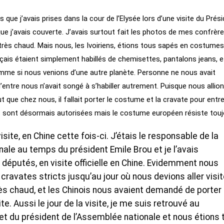
que j’avais prises dans la cour de l’Elysée lors d’une visite du Prés
e j’avais couverte. J’avais surtout fait les photos de mes confrèr
ait très chaud. Mais nous, les Ivoiriens, étions tous sapés en costumes
is étaient simplement habillés de chemisettes, pantalons jeans, e
comme si nous venions d’une autre planète. Personne ne nous avait
’entre nous n’avait songé à s’habiller autrement. Puisque nous allio
out que chez nous, il fallait porter le costume et la cravate pour entr
les sont désormais autorisées mais le costume européen résiste touj
site, en Chine cette fois-ci. J’étais le responsable de la
le au temps du président Emile Brou et je l’avais
éputés, en visite officielle en Chine. Evidemment nous
cravates stricts jusqu’au jour où nous devions aller visit
t très chaud, et les Chinois nous avaient demandé de porter
. Aussi le jour de la visite, je me suis retrouvé au
et du président de l’Assemblée nationale et nous étions 