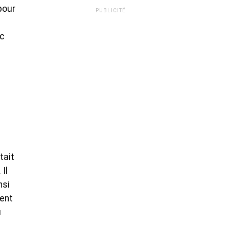
pour
PUBLICITÉ
ec
tait
Il
nsi
ment
u