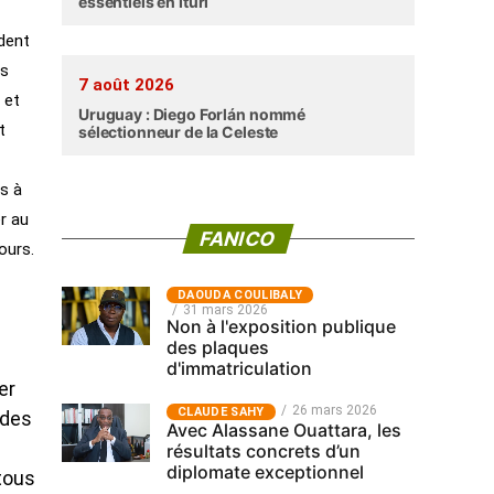
essentiels en Ituri
ident
es
7 août 2026
 et
Uruguay : Diego Forlán nommé
t
sélectionneur de la Celeste
ns à
er au
FANICO
ours.
‎DAOUDA COULIBALY
31 mars 2026
Non à l'exposition publique
des plaques
d'immatriculation
er
26 mars 2026
CLAUDE SAHY
 des
Avec Alassane Ouattara, les
résultats concrets d’un
diplomate exceptionnel
tous