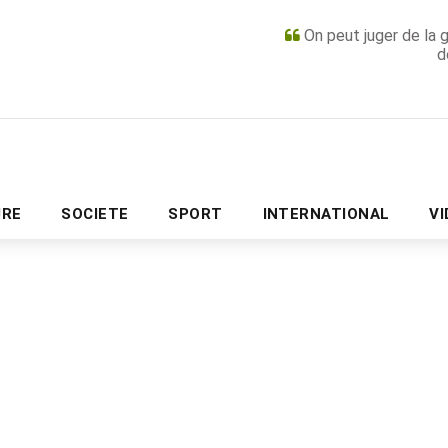
On peut juger de la 
d
PUBLICITÉ
URE
SOCIETE
SPORT
INTERNATIONAL
V