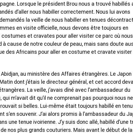
agne. Lorsque le président Brou nous a trouvé habillés a
mandés d’aller nous habiller correctement. Nous lui avons
demandés la veille de nous habiller en tenues décontrac
sommes en visite officielle, nous devons être toujours en
costumes et cravates pour aller visiter ce parc où nous
rd à cause de notre couleur de peau, mais sans doute aus
ue des Africains pour aller en costume et cravate visiter
à Abidjan, au ministère des Affaires étrangères. Le Japon
Matin dont j’étais le directeur général, et cet accord deva
étrangères. La veille, j’avais dîné avec l’ambassadeur du
, qui m’avait dit qu’il ne comprenait pas pourquoi nous ne
rouvait si belles. Lui-même était toujours habillé en ten
ent s’en souvenir. J’ai alors promis à l’ambassadeur du J
s une tenue ivoirienne. J’y suis donc allé, habillé d’une t
n de nos plus grands couturiers. Mais avant le début de la