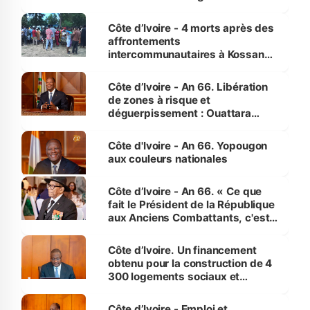
pour nous-mêmes et pour les
générations futures »
Côte d’Ivoire - 4 morts après des
affrontements
intercommunautaires à Kossandji
(Alepé) - Notre correspondant au
milieu des sinistrés
Côte d’Ivoire - An 66. Libération
de zones à risque et
déguerpissement : Ouattara
assure du « strict respect de
l'Etat de droit pour préserver les
Côte d'Ivoire - An 66. Yopougon
vies humaines »
aux couleurs nationales
Côte d’Ivoire - An 66. « Ce que
fait le Président de la République
aux Anciens Combattants, c'est
inédit » (Cne Yassoungo Koné ®)
Côte d’Ivoire. Un financement
obtenu pour la construction de 4
300 logements sociaux et
économiques à Abidjan, Bouaké
et Yamoussoukro
Côte d’Ivoire - Emploi et