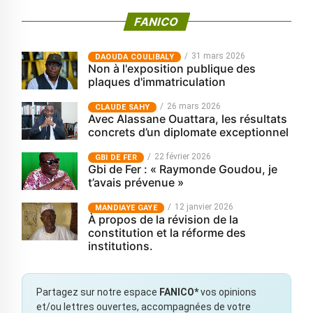
FANICO
31 mars 2026
‎DAOUDA COULIBALY
Non à l'exposition publique des
plaques d'immatriculation
26 mars 2026
CLAUDE SAHY
Avec Alassane Ouattara, les résultats
concrets d’un diplomate exceptionnel
22 février 2026
GBI DE FER
Gbi de Fer : « Raymonde Goudou, je
t’avais prévenue »
12 janvier 2026
MANDIAYE GAYE
À propos de la révision de la
constitution et la réforme des
institutions.
Partagez sur notre espace
FANICO*
vos opinions
et/ou lettres ouvertes, accompagnées de votre