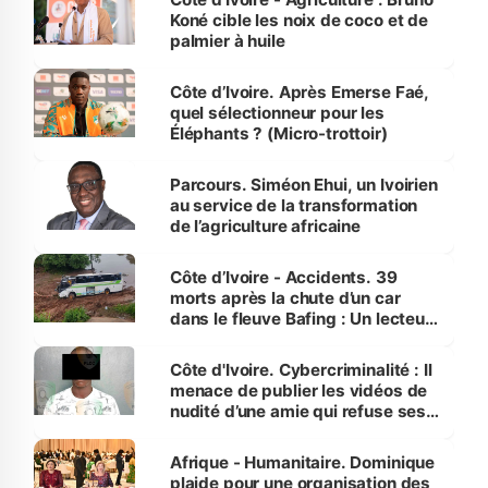
Koné cible les noix de coco et de
palmier à huile
Côte d’Ivoire. Après Emerse Faé,
quel sélectionneur pour les
Éléphants ? (Micro-trottoir)
Parcours. Siméon Ehui, un Ivoirien
au service de la transformation
de l’agriculture africaine
Côte d’Ivoire - Accidents. 39
morts après la chute d’un car
dans le fleuve Bafing : Un lecteur
dénonce la légèreté du ministère
des Transports
Côte d'Ivoire. Cybercriminalité : Il
menace de publier les vidéos de
nudité d’une amie qui refuse ses
avances
Afrique - Humanitaire. Dominique
plaide pour une organisation des