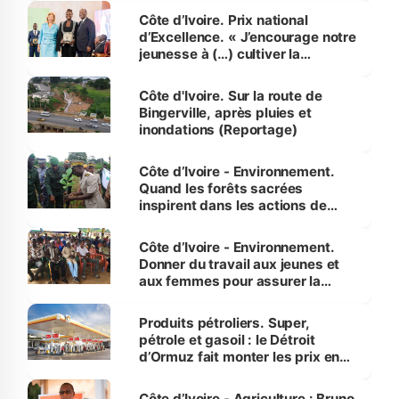
Côte d’Ivoire. Prix national
d’Excellence. « J’encourage notre
jeunesse à (…) cultiver la
compétence et l’intégrité »
(Alassane Ouattara
Côte d'Ivoire. Sur la route de
Bingerville, après pluies et
inondations (Reportage)
Côte d’Ivoire - Environnement.
Quand les forêts sacrées
inspirent dans les actions de
reboisement
Côte d’Ivoire - Environnement.
Donner du travail aux jeunes et
aux femmes pour assurer la
protection des espèces
menacées
Produits pétroliers. Super,
pétrole et gasoil : le Détroit
d’Ormuz fait monter les prix en
Côte d’Ivoire
Côte d’Ivoire - Agriculture : Bruno