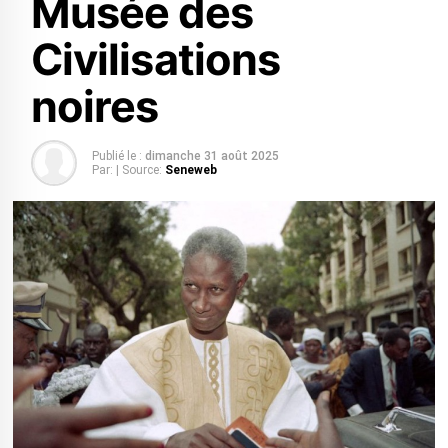
Musée des
Civilisations
noires
Publié le :
dimanche 31 août 2025
Par:
| Source:
Seneweb