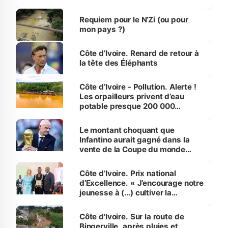
d’Assahoré
Requiem pour le N’Zi (ou pour
mon pays ?)
Côte d’Ivoire. Renard de retour à
la tête des Éléphants
Côte d’Ivoire - Pollution. Alerte !
Les orpailleurs privent d’eau
potable presque 200 000
habitants autour d’Agboville
Le montant choquant que
Infantino aurait gagné dans la
vente de la Coupe du monde
révélé
Côte d’Ivoire. Prix national
d’Excellence. « J’encourage notre
jeunesse à (…) cultiver la
compétence et l’intégrité »
(Alassane Ouattara
Côte d'Ivoire. Sur la route de
Bingerville, après pluies et