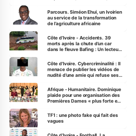
Parcours. Siméon Ehui, un Ivoirien
au service de la transformation
de l’agriculture africaine
Côte d’Ivoire - Accidents. 39
morts après la chute d’un car
dans le fleuve Bafing : Un lecteur
dénonce la légèreté du ministère
des Transports
Côte d'Ivoire. Cybercriminalité : Il
menace de publier les vidéos de
nudité d’une amie qui refuse ses
avances
Afrique - Humanitaire. Dominique
plaide pour une organisation des
Premières Dames « plus forte et
influente, dont l'impact s'affirme
sur la scène internationale »
TF1 : une photo fake qui fait des
vagues
Côte d’Ivoire - Football. La