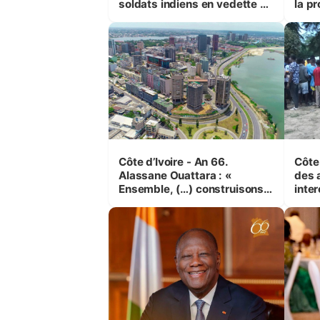
soldats indiens en vedette à
la pr
Yop’ City
Côte d’Ivoire - An 66.
Côte 
Alassane Ouattara : «
des 
Ensemble, (…) construisons
inte
une grande nation pour nous-
Koss
mêmes et pour les
corr
générations futures »
sinis