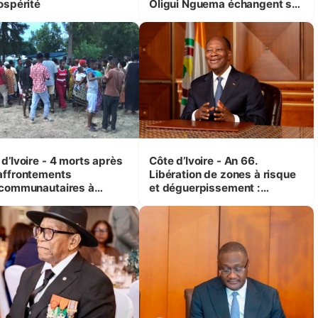
ospérité
Oligui Nguema échangent sur
leurs initiatives en faveur des
femmes et des enfants
d’Ivoire - 4 morts après
Côte d’Ivoire - An 66.
affrontements
Libération de zones à risque
rcommunautaires à
et déguerpissement :
andji (Alepé) - Notre
Ouattara assure du « strict
espondant au milieu des
respect de l'Etat de droit pour
trés
préserver les vies humaines
»