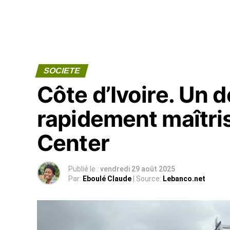
SOCIETE
Côte d’Ivoire. Un 
rapidement maîtrisé
Center
Publié le :
vendredi 29 août 2025
Par:
Eboulé Claude
| Source:
Lebanco.net