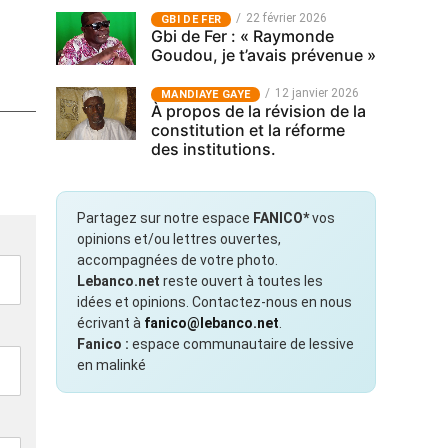
22 février 2026
GBI DE FER
Gbi de Fer : « Raymonde
Goudou, je t’avais prévenue »
12 janvier 2026
MANDIAYE GAYE
À propos de la révision de la
constitution et la réforme
des institutions.
Partagez sur notre espace
FANICO*
vos
opinions et/ou lettres ouvertes,
accompagnées de votre photo.
Lebanco.net
reste ouvert à toutes les
idées et opinions. Contactez-nous en nous
écrivant à
fanico@lebanco.net
.
Fanico :
espace communautaire de lessive
en malinké