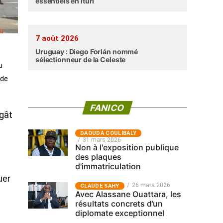
essentiels en Ituri
7 août 2026
Uruguay : Diego Forlán nommé
sélectionneur de la Celeste
u
 de
FANICO
égât
‎DAOUDA COULIBALY
31 mars 2026
Non à l'exposition publique
des plaques
d'immatriculation
uer
26 mars 2026
CLAUDE SAHY
Avec Alassane Ouattara, les
résultats concrets d’un
diplomate exceptionnel