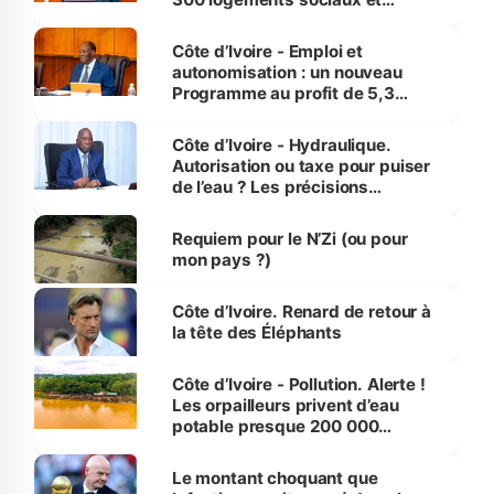
économiques à Abidjan, Bouaké
et Yamoussoukro
Côte d’Ivoire - Emploi et
autonomisation : un nouveau
Programme au profit de 5,3
millions de jeunes
Côte d’Ivoire - Hydraulique.
Autorisation ou taxe pour puiser
de l’eau ? Les précisions
d’Assahoré
Requiem pour le N’Zi (ou pour
mon pays ?)
Côte d’Ivoire. Renard de retour à
la tête des Éléphants
Côte d’Ivoire - Pollution. Alerte !
Les orpailleurs privent d’eau
potable presque 200 000
habitants autour d’Agboville
Le montant choquant que