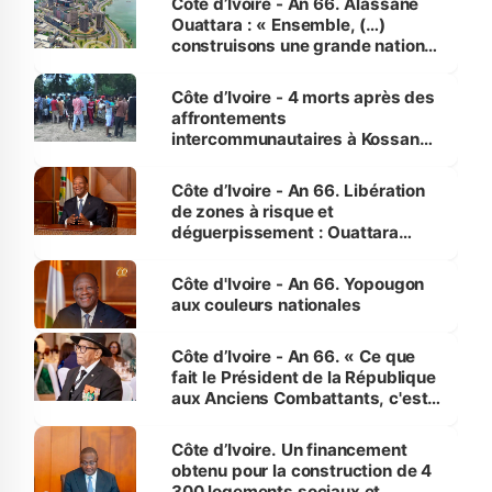
Côte d’Ivoire - An 66. Alassane
Ouattara : « Ensemble, (…)
construisons une grande nation
pour nous-mêmes et pour les
générations futures »
Côte d’Ivoire - 4 morts après des
affrontements
intercommunautaires à Kossandji
(Alepé) - Notre correspondant au
milieu des sinistrés
Côte d’Ivoire - An 66. Libération
de zones à risque et
déguerpissement : Ouattara
assure du « strict respect de
l'Etat de droit pour préserver les
Côte d'Ivoire - An 66. Yopougon
vies humaines »
aux couleurs nationales
Côte d’Ivoire - An 66. « Ce que
fait le Président de la République
aux Anciens Combattants, c'est
inédit » (Cne Yassoungo Koné ®)
Côte d’Ivoire. Un financement
obtenu pour la construction de 4
300 logements sociaux et