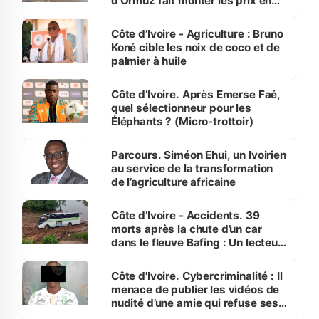
d’Ormuz fait monter les prix en
Côte d’Ivoire
Côte d’Ivoire - Agriculture : Bruno
Koné cible les noix de coco et de
palmier à huile
Côte d’Ivoire. Après Emerse Faé,
quel sélectionneur pour les
Éléphants ? (Micro-trottoir)
Parcours. Siméon Ehui, un Ivoirien
au service de la transformation
de l’agriculture africaine
Côte d’Ivoire - Accidents. 39
morts après la chute d’un car
dans le fleuve Bafing : Un lecteur
dénonce la légèreté du ministère
des Transports
Côte d'Ivoire. Cybercriminalité : Il
menace de publier les vidéos de
nudité d’une amie qui refuse ses
avances