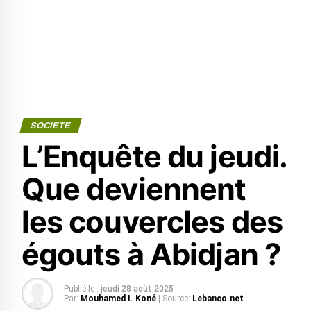
SOCIETE
L’Enquête du jeudi.
Que deviennent
les couvercles des
égouts à Abidjan ?
Publié le :
jeudi 28 août 2025
Par:
Mouhamed I. Koné
| Source:
Lebanco.net