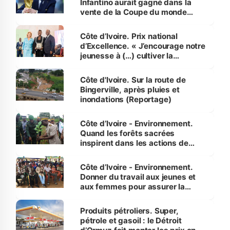
Infantino aurait gagné dans la
vente de la Coupe du monde
révélé
Côte d’Ivoire. Prix national
d’Excellence. « J’encourage notre
jeunesse à (…) cultiver la
compétence et l’intégrité »
(Alassane Ouattara
Côte d'Ivoire. Sur la route de
Bingerville, après pluies et
inondations (Reportage)
Côte d’Ivoire - Environnement.
Quand les forêts sacrées
inspirent dans les actions de
reboisement
Côte d’Ivoire - Environnement.
Donner du travail aux jeunes et
aux femmes pour assurer la
protection des espèces
menacées
Produits pétroliers. Super,
pétrole et gasoil : le Détroit