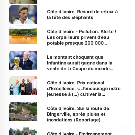
Côte d’Ivoire. Renard de retour à
la tête des Éléphants
Côte d’Ivoire - Pollution. Alerte !
Les orpailleurs privent d’eau
potable presque 200 000
habitants autour d’Agboville
Le montant choquant que
Infantino aurait gagné dans la
vente de la Coupe du monde
révélé
Côte d’Ivoire. Prix national
d’Excellence. « J’encourage notre
jeunesse à (…) cultiver la
compétence et l’intégrité »
(Alassane Ouattara
Côte d'Ivoire. Sur la route de
Bingerville, après pluies et
inondations (Reportage)
Côte d’Ivoire - Environnement.