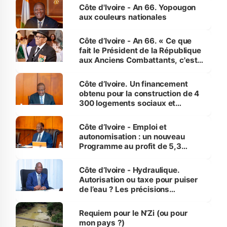
l'Etat de droit pour préserver les
Côte d'Ivoire - An 66. Yopougon
vies humaines »
aux couleurs nationales
Côte d’Ivoire - An 66. « Ce que
fait le Président de la République
aux Anciens Combattants, c'est
inédit » (Cne Yassoungo Koné ®)
Côte d’Ivoire. Un financement
obtenu pour la construction de 4
300 logements sociaux et
économiques à Abidjan, Bouaké
et Yamoussoukro
Côte d’Ivoire - Emploi et
autonomisation : un nouveau
Programme au profit de 5,3
millions de jeunes
Côte d’Ivoire - Hydraulique.
Autorisation ou taxe pour puiser
de l’eau ? Les précisions
d’Assahoré
Requiem pour le N’Zi (ou pour
mon pays ?)