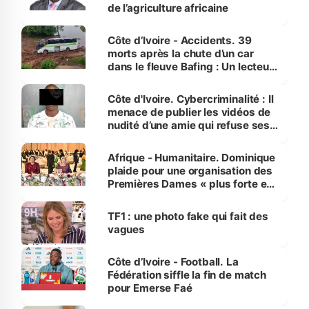
de l’agriculture africaine
Côte d’Ivoire - Accidents. 39
morts après la chute d’un car
dans le fleuve Bafing : Un lecteur
dénonce la légèreté du ministère
des Transports
Côte d'Ivoire. Cybercriminalité : Il
menace de publier les vidéos de
nudité d’une amie qui refuse ses
avances
Afrique - Humanitaire. Dominique
plaide pour une organisation des
Premières Dames « plus forte et
influente, dont l'impact s'affirme
sur la scène internationale »
TF1 : une photo fake qui fait des
vagues
Côte d’Ivoire - Football. La
Fédération siffle la fin de match
pour Emerse Faé