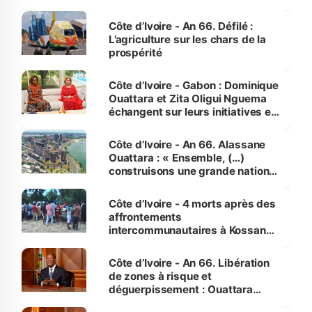
Côte d’Ivoire - An 66. Défilé :
L’agriculture sur les chars de la
prospérité
Côte d’Ivoire - Gabon : Dominique
Ouattara et Zita Oligui Nguema
échangent sur leurs initiatives en
faveur des femmes et des
enfants
Côte d’Ivoire - An 66. Alassane
Ouattara : « Ensemble, (…)
construisons une grande nation
pour nous-mêmes et pour les
générations futures »
Côte d’Ivoire - 4 morts après des
affrontements
intercommunautaires à Kossandji
(Alepé) - Notre correspondant au
milieu des sinistrés
Côte d’Ivoire - An 66. Libération
de zones à risque et
déguerpissement : Ouattara
assure du « strict respect de