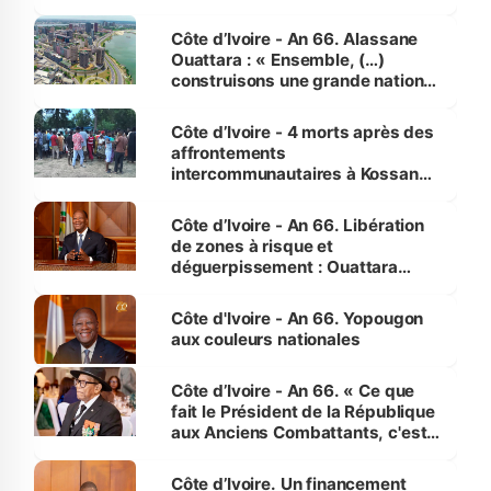
faveur des femmes et des
enfants
Côte d’Ivoire - An 66. Alassane
Ouattara : « Ensemble, (…)
construisons une grande nation
pour nous-mêmes et pour les
générations futures »
Côte d’Ivoire - 4 morts après des
affrontements
intercommunautaires à Kossandji
(Alepé) - Notre correspondant au
milieu des sinistrés
Côte d’Ivoire - An 66. Libération
de zones à risque et
déguerpissement : Ouattara
assure du « strict respect de
l'Etat de droit pour préserver les
Côte d'Ivoire - An 66. Yopougon
vies humaines »
aux couleurs nationales
Côte d’Ivoire - An 66. « Ce que
fait le Président de la République
aux Anciens Combattants, c'est
inédit » (Cne Yassoungo Koné ®)
Côte d’Ivoire. Un financement