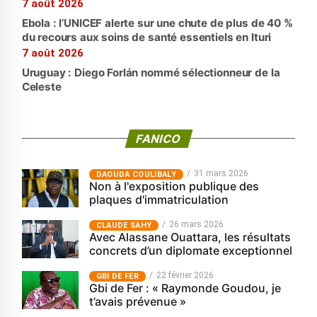
7 août 2026
Ebola : l’UNICEF alerte sur une chute de plus de 40 %
du recours aux soins de santé essentiels en Ituri
7 août 2026
Uruguay : Diego Forlán nommé sélectionneur de la
Celeste
FANICO
31 mars 2026
‎DAOUDA COULIBALY
Non à l'exposition publique des
plaques d'immatriculation
26 mars 2026
CLAUDE SAHY
Avec Alassane Ouattara, les résultats
concrets d’un diplomate exceptionnel
22 février 2026
GBI DE FER
Gbi de Fer : « Raymonde Goudou, je
t’avais prévenue »