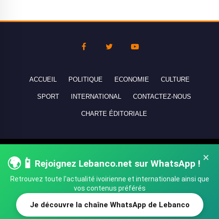
ACCUEIL
POLITIQUE
ECONOMIE
CULTURE
SPORT
INTERNATIONAL
CONTACTEZ-NOUS
CHARTE ÉDITORIALE
Copyright © 2010-2026 lebanco.net - Tous droits de reproduction
×
🌍📱
Rejoignez Lebanco.net sur WhatsApp !
réservés - All rights reserved.
Retrouvez toute l'actualité ivoirienne et internationale ainsi que
vos contenus préférés
Je découvre la chaîne WhatsApp de Lebanco
SHARE
TWEET