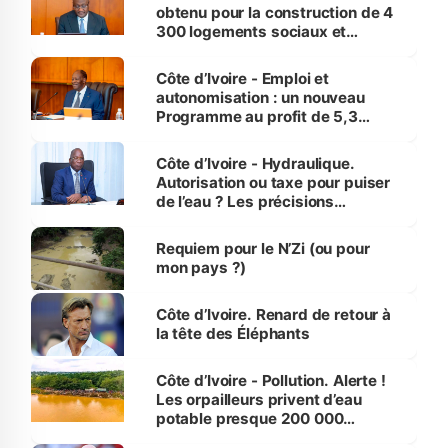
obtenu pour la construction de 4
300 logements sociaux et
économiques à Abidjan, Bouaké
et Yamoussoukro
Côte d’Ivoire - Emploi et
autonomisation : un nouveau
Programme au profit de 5,3
millions de jeunes
Côte d’Ivoire - Hydraulique.
Autorisation ou taxe pour puiser
de l’eau ? Les précisions
d’Assahoré
Requiem pour le N’Zi (ou pour
mon pays ?)
Côte d’Ivoire. Renard de retour à
la tête des Éléphants
Côte d’Ivoire - Pollution. Alerte !
Les orpailleurs privent d’eau
potable presque 200 000
habitants autour d’Agboville