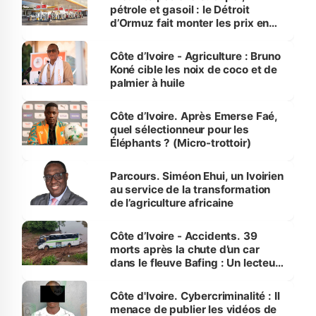
pétrole et gasoil : le Détroit
d’Ormuz fait monter les prix en
Côte d’Ivoire
Côte d’Ivoire - Agriculture : Bruno
Koné cible les noix de coco et de
palmier à huile
Côte d’Ivoire. Après Emerse Faé,
quel sélectionneur pour les
Éléphants ? (Micro-trottoir)
Parcours. Siméon Ehui, un Ivoirien
au service de la transformation
de l’agriculture africaine
Côte d’Ivoire - Accidents. 39
morts après la chute d’un car
dans le fleuve Bafing : Un lecteur
dénonce la légèreté du ministère
des Transports
Côte d'Ivoire. Cybercriminalité : Il
menace de publier les vidéos de