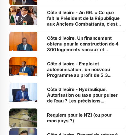
Côte d’Ivoire - An 66. « Ce que
fait le Président de la République
aux Anciens Combattants, c'est
inédit » (Cne Yassoungo Koné ®)
Côte d’Ivoire. Un financement
obtenu pour la construction de 4
300 logements sociaux et
économiques à Abidjan, Bouaké
et Yamoussoukro
Côte d’Ivoire - Emploi et
autonomisation : un nouveau
Programme au profit de 5,3
millions de jeunes
Côte d’Ivoire - Hydraulique.
Autorisation ou taxe pour puiser
de l’eau ? Les précisions
d’Assahoré
Requiem pour le N’Zi (ou pour
mon pays ?)
Côte d’Ivoire. Renard de retour à