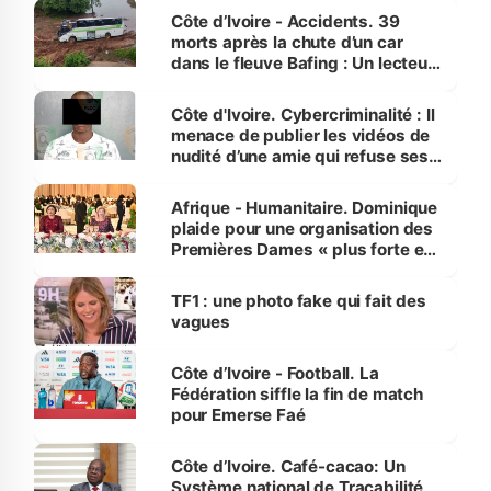
Côte d’Ivoire - Accidents. 39
morts après la chute d’un car
dans le fleuve Bafing : Un lecteur
dénonce la légèreté du ministère
des Transports
Côte d'Ivoire. Cybercriminalité : Il
menace de publier les vidéos de
nudité d’une amie qui refuse ses
avances
Afrique - Humanitaire. Dominique
plaide pour une organisation des
Premières Dames « plus forte et
influente, dont l'impact s'affirme
sur la scène internationale »
TF1 : une photo fake qui fait des
vagues
Côte d’Ivoire - Football. La
Fédération siffle la fin de match
pour Emerse Faé
Côte d’Ivoire. Café-cacao: Un
Système national de Traçabilité