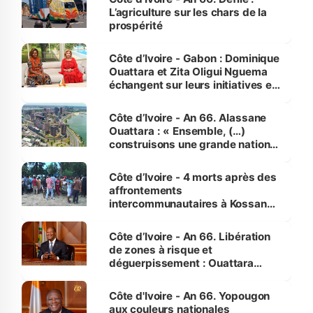
L’agriculture sur les chars de la
prospérité
Côte d’Ivoire - Gabon : Dominique
Ouattara et Zita Oligui Nguema
échangent sur leurs initiatives en
faveur des femmes et des
enfants
Côte d’Ivoire - An 66. Alassane
Ouattara : « Ensemble, (…)
construisons une grande nation
pour nous-mêmes et pour les
générations futures »
Côte d’Ivoire - 4 morts après des
affrontements
intercommunautaires à Kossandji
(Alepé) - Notre correspondant au
milieu des sinistrés
Côte d’Ivoire - An 66. Libération
de zones à risque et
déguerpissement : Ouattara
assure du « strict respect de
l'Etat de droit pour préserver les
Côte d'Ivoire - An 66. Yopougon
vies humaines »
aux couleurs nationales