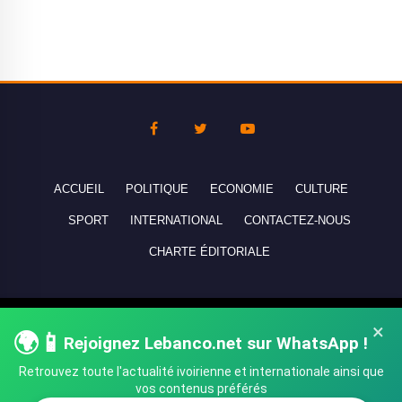
ACCUEIL
POLITIQUE
ECONOMIE
CULTURE
SPORT
INTERNATIONAL
CONTACTEZ-NOUS
CHARTE ÉDITORIALE
Copyright © 2010-2026 lebanco.net - Tous droits de reproduction
×
🌍📱
Rejoignez Lebanco.net sur WhatsApp !
réservés - All rights reserved.
Retrouvez toute l'actualité ivoirienne et internationale ainsi que
vos contenus préférés