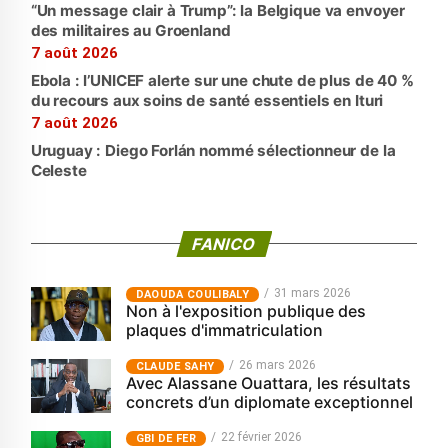
“Un message clair à Trump”: la Belgique va envoyer
des militaires au Groenland
7 août 2026
Ebola : l’UNICEF alerte sur une chute de plus de 40 %
du recours aux soins de santé essentiels en Ituri
7 août 2026
Uruguay : Diego Forlán nommé sélectionneur de la
Celeste
FANICO
31 mars 2026
‎DAOUDA COULIBALY
Non à l'exposition publique des
plaques d'immatriculation
26 mars 2026
CLAUDE SAHY
Avec Alassane Ouattara, les résultats
concrets d’un diplomate exceptionnel
22 février 2026
GBI DE FER