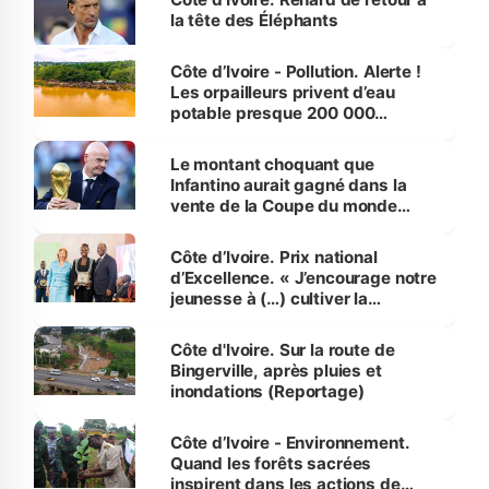
la tête des Éléphants
Côte d’Ivoire - Pollution. Alerte !
Les orpailleurs privent d’eau
potable presque 200 000
habitants autour d’Agboville
Le montant choquant que
Infantino aurait gagné dans la
vente de la Coupe du monde
révélé
Côte d’Ivoire. Prix national
d’Excellence. « J’encourage notre
jeunesse à (…) cultiver la
compétence et l’intégrité »
(Alassane Ouattara
Côte d'Ivoire. Sur la route de
Bingerville, après pluies et
inondations (Reportage)
Côte d’Ivoire - Environnement.
Quand les forêts sacrées
inspirent dans les actions de