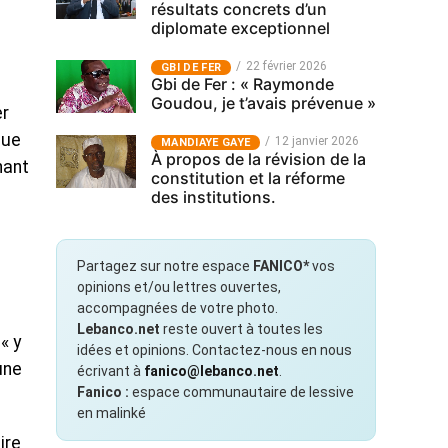
résultats concrets d’un
diplomate exceptionnel
22 février 2026
GBI DE FER
Gbi de Fer : « Raymonde
Goudou, je t’avais prévenue »
er
que
12 janvier 2026
MANDIAYE GAYE
À propos de la révision de la
nant
constitution et la réforme
des institutions.
Partagez sur notre espace
FANICO*
vos
opinions et/ou lettres ouvertes,
accompagnées de votre photo.
Lebanco.net
reste ouvert à toutes les
« y
idées et opinions. Contactez-nous en nous
une
écrivant à
fanico@lebanco.net
.
Fanico :
espace communautaire de lessive
en malinké
ire