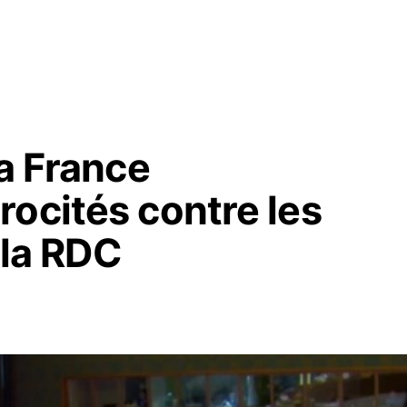
la France
ocités contre les
e la RDC