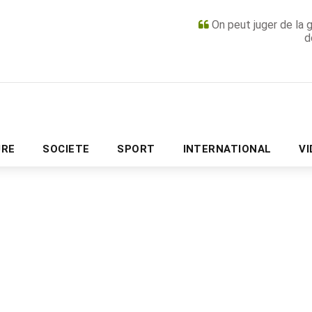
On peut juger de la 
d
PUBLICITÉ
URE
SOCIETE
SPORT
INTERNATIONAL
V