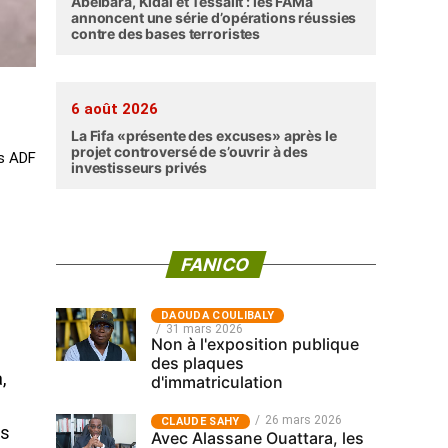
Abéibara, Kidal et Tessalit : les FAMa
annoncent une série d’opérations réussies
contre des bases terroristes
6 août 2026
La Fifa «présente des excuses» après le
projet controversé de s’ouvrir à des
es ADF
investisseurs privés
FANICO
‎DAOUDA COULIBALY
31 mars 2026
Non à l'exposition publique
des plaques
,
d'immatriculation
26 mars 2026
CLAUDE SAHY
es
Avec Alassane Ouattara, les