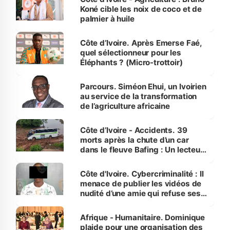
Koné cible les noix de coco et de
palmier à huile
Côte d’Ivoire. Après Emerse Faé,
quel sélectionneur pour les
Éléphants ? (Micro-trottoir)
Parcours. Siméon Ehui, un Ivoirien
au service de la transformation
de l’agriculture africaine
Côte d’Ivoire - Accidents. 39
morts après la chute d’un car
dans le fleuve Bafing : Un lecteur
dénonce la légèreté du ministère
des Transports
Côte d'Ivoire. Cybercriminalité : Il
menace de publier les vidéos de
nudité d’une amie qui refuse ses
avances
Afrique - Humanitaire. Dominique
plaide pour une organisation des