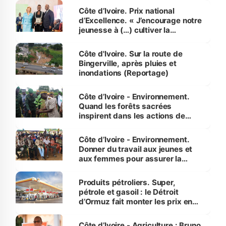
Côte d’Ivoire. Prix national
d’Excellence. « J’encourage notre
jeunesse à (…) cultiver la
compétence et l’intégrité »
(Alassane Ouattara
Côte d'Ivoire. Sur la route de
Bingerville, après pluies et
inondations (Reportage)
Côte d’Ivoire - Environnement.
Quand les forêts sacrées
inspirent dans les actions de
reboisement
Côte d’Ivoire - Environnement.
Donner du travail aux jeunes et
aux femmes pour assurer la
protection des espèces
menacées
Produits pétroliers. Super,
pétrole et gasoil : le Détroit
d’Ormuz fait monter les prix en
Côte d’Ivoire
Côte d’Ivoire - Agriculture : Bruno