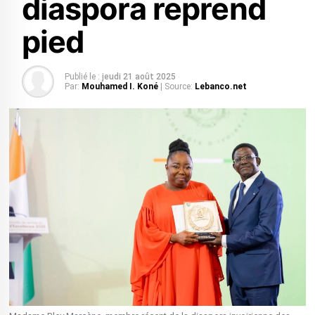
diaspora reprend
pied
Publié le :
jeudi 21 août 2025
Par:
Mouhamed I. Koné
| Source:
Lebanco.net