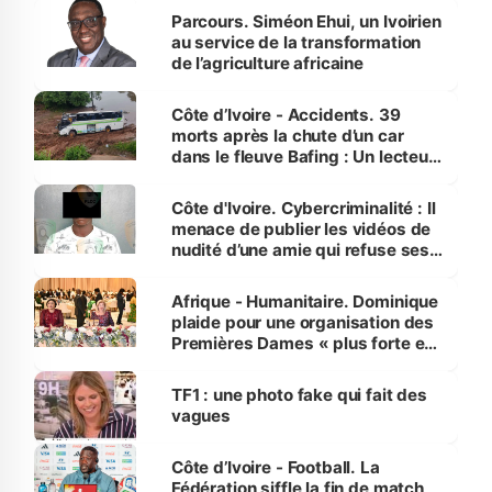
Parcours. Siméon Ehui, un Ivoirien
au service de la transformation
de l’agriculture africaine
Côte d’Ivoire - Accidents. 39
morts après la chute d’un car
dans le fleuve Bafing : Un lecteur
dénonce la légèreté du ministère
des Transports
Côte d'Ivoire. Cybercriminalité : Il
menace de publier les vidéos de
nudité d’une amie qui refuse ses
avances
Afrique - Humanitaire. Dominique
plaide pour une organisation des
Premières Dames « plus forte et
influente, dont l'impact s'affirme
sur la scène internationale »
TF1 : une photo fake qui fait des
vagues
Côte d’Ivoire - Football. La
Fédération siffle la fin de match