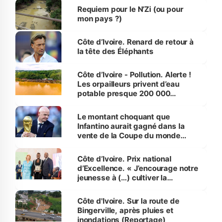
Requiem pour le N’Zi (ou pour
mon pays ?)
Côte d’Ivoire. Renard de retour à
la tête des Éléphants
Côte d’Ivoire - Pollution. Alerte !
Les orpailleurs privent d’eau
potable presque 200 000
habitants autour d’Agboville
Le montant choquant que
Infantino aurait gagné dans la
vente de la Coupe du monde
révélé
Côte d’Ivoire. Prix national
d’Excellence. « J’encourage notre
jeunesse à (…) cultiver la
compétence et l’intégrité »
(Alassane Ouattara
Côte d'Ivoire. Sur la route de
Bingerville, après pluies et
inondations (Reportage)