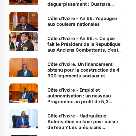
déguerpissement : Ouattara
assure du « strict respect de
l'Etat de droit pour préserver les
Côte d'Ivoire - An 66. Yopougon
vies humaines »
aux couleurs nationales
Côte d’Ivoire - An 66. « Ce que
fait le Président de la République
aux Anciens Combattants, c'est
inédit » (Cne Yassoungo Koné ®)
Côte d’Ivoire. Un financement
obtenu pour la construction de 4
300 logements sociaux et
économiques à Abidjan, Bouaké
et Yamoussoukro
Côte d’Ivoire - Emploi et
autonomisation : un nouveau
Programme au profit de 5,3
millions de jeunes
Côte d’Ivoire - Hydraulique.
Autorisation ou taxe pour puiser
de l’eau ? Les précisions
d’Assahoré