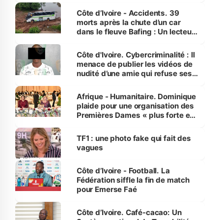
Côte d’Ivoire - Accidents. 39
morts après la chute d’un car
dans le fleuve Bafing : Un lecteur
dénonce la légèreté du ministère
des Transports
Côte d'Ivoire. Cybercriminalité : Il
menace de publier les vidéos de
nudité d’une amie qui refuse ses
avances
Afrique - Humanitaire. Dominique
plaide pour une organisation des
Premières Dames « plus forte et
influente, dont l'impact s'affirme
sur la scène internationale »
TF1 : une photo fake qui fait des
vagues
Côte d’Ivoire - Football. La
Fédération siffle la fin de match
pour Emerse Faé
Côte d’Ivoire. Café-cacao: Un