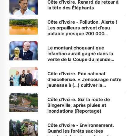
Côte d’Ivoire. Renard de retour à
la tête des Éléphants
Côte d’Ivoire - Pollution. Alerte !
Les orpailleurs privent d’eau
potable presque 200 000
habitants autour d’Agboville
Le montant choquant que
Infantino aurait gagné dans la
vente de la Coupe du monde
révélé
Côte d’Ivoire. Prix national
d’Excellence. « J’encourage notre
jeunesse à (…) cultiver la
compétence et l’intégrité »
(Alassane Ouattara
Côte d'Ivoire. Sur la route de
Bingerville, après pluies et
inondations (Reportage)
Côte d’Ivoire - Environnement.
Quand les forêts sacrées