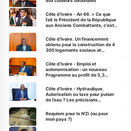
aux couleurs nationales
Côte d’Ivoire - An 66. « Ce que
fait le Président de la République
aux Anciens Combattants, c'est
inédit » (Cne Yassoungo Koné ®)
Côte d’Ivoire. Un financement
obtenu pour la construction de 4
300 logements sociaux et
économiques à Abidjan, Bouaké
et Yamoussoukro
Côte d’Ivoire - Emploi et
autonomisation : un nouveau
Programme au profit de 5,3
millions de jeunes
Côte d’Ivoire - Hydraulique.
Autorisation ou taxe pour puiser
de l’eau ? Les précisions
d’Assahoré
Requiem pour le N’Zi (ou pour
mon pays ?)