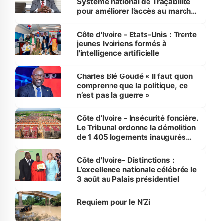
Système national de Traçabilité
pour améliorer l’accès au marché
international
Côte d'Ivoire - Etats-Unis : Trente
jeunes Ivoiriens formés à
l'intelligence artificielle
Charles Blé Goudé « Il faut qu’on
comprenne que la politique, ce
n’est pas la guerre »
Côte d’Ivoire - Insécurité foncière.
Le Tribunal ordonne la démolition
de 1 405 logements inaugurés
par le Premier ministre à Grand-
Bassam
Côte d'Ivoire- Distinctions :
L’excellence nationale célébrée le
3 août au Palais présidentiel
Requiem pour le N’Zi