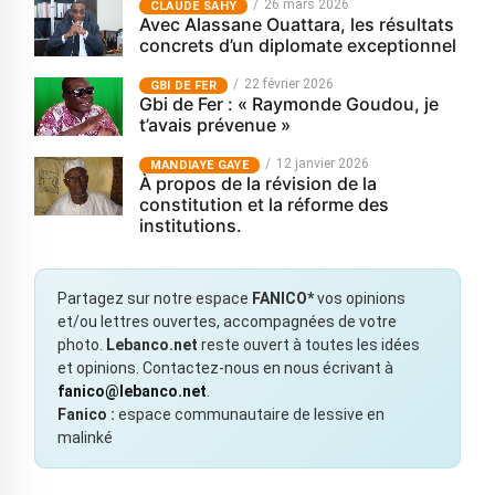
26 mars 2026
CLAUDE SAHY
Avec Alassane Ouattara, les résultats
concrets d’un diplomate exceptionnel
22 février 2026
GBI DE FER
Gbi de Fer : « Raymonde Goudou, je
t’avais prévenue »
12 janvier 2026
MANDIAYE GAYE
À propos de la révision de la
constitution et la réforme des
institutions.
Partagez sur notre espace
FANICO*
vos opinions
et/ou lettres ouvertes, accompagnées de votre
photo.
Lebanco.net
reste ouvert à toutes les idées
et opinions. Contactez-nous en nous écrivant à
fanico@lebanco.net
.
Fanico :
espace communautaire de lessive en
malinké