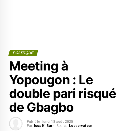
POLITIQUE
Meeting à
Yopougon : Le
double pari risqué
de Gbagbo
Publié le :
lundi 18 août 2025
Par:
Issa K. Barr
| Source:
Lobservateur