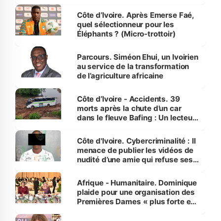
Côte d’Ivoire. Après Emerse Faé,
quel sélectionneur pour les
Éléphants ? (Micro-trottoir)
Parcours. Siméon Ehui, un Ivoirien
au service de la transformation
de l’agriculture africaine
Côte d’Ivoire - Accidents. 39
morts après la chute d’un car
dans le fleuve Bafing : Un lecteur
dénonce la légèreté du ministère
des Transports
Côte d'Ivoire. Cybercriminalité : Il
menace de publier les vidéos de
nudité d’une amie qui refuse ses
avances
Afrique - Humanitaire. Dominique
plaide pour une organisation des
Premières Dames « plus forte et
influente, dont l'impact s'affirme
sur la scène internationale »