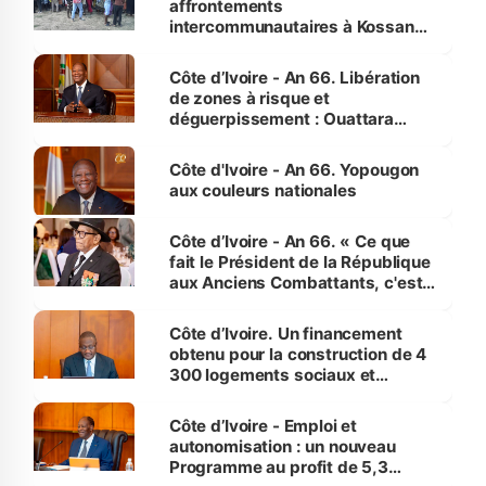
affrontements
intercommunautaires à Kossandji
(Alepé) - Notre correspondant au
milieu des sinistrés
Côte d’Ivoire - An 66. Libération
de zones à risque et
déguerpissement : Ouattara
assure du « strict respect de
l'Etat de droit pour préserver les
Côte d'Ivoire - An 66. Yopougon
vies humaines »
aux couleurs nationales
Côte d’Ivoire - An 66. « Ce que
fait le Président de la République
aux Anciens Combattants, c'est
inédit » (Cne Yassoungo Koné ®)
Côte d’Ivoire. Un financement
obtenu pour la construction de 4
300 logements sociaux et
économiques à Abidjan, Bouaké
et Yamoussoukro
Côte d’Ivoire - Emploi et
autonomisation : un nouveau
Programme au profit de 5,3