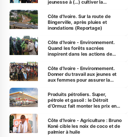
jeunesse à (…) cultiver la
compétence et l’intégrité »
(Alassane Ouattara
Côte d'Ivoire. Sur la route de
Bingerville, après pluies et
inondations (Reportage)
Côte d’Ivoire - Environnement.
Quand les forêts sacrées
inspirent dans les actions de
reboisement
Côte d’Ivoire - Environnement.
Donner du travail aux jeunes et
aux femmes pour assurer la
protection des espèces
menacées
Produits pétroliers. Super,
pétrole et gasoil : le Détroit
d’Ormuz fait monter les prix en
Côte d’Ivoire
Côte d’Ivoire - Agriculture : Bruno
Koné cible les noix de coco et de
palmier à huile