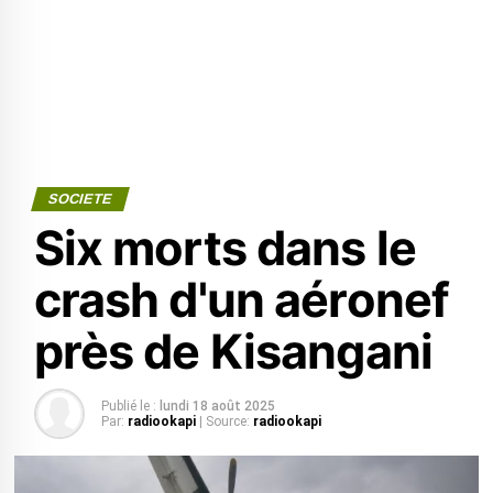
SOCIETE
Six morts dans le
crash d'un aéronef
près de Kisangani
Publié le :
lundi 18 août 2025
Par:
radiookapi
| Source:
radiookapi