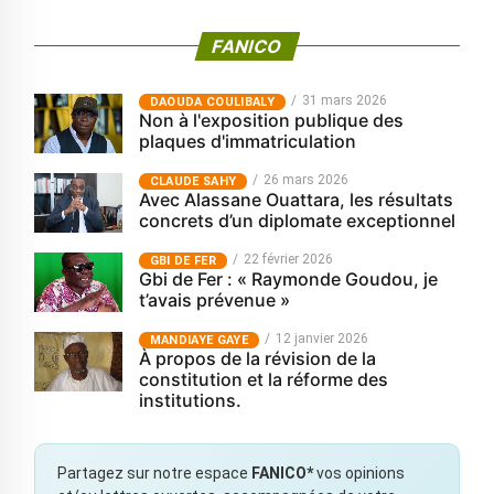
FANICO
31 mars 2026
‎DAOUDA COULIBALY
Non à l'exposition publique des
plaques d'immatriculation
26 mars 2026
CLAUDE SAHY
Avec Alassane Ouattara, les résultats
concrets d’un diplomate exceptionnel
22 février 2026
GBI DE FER
Gbi de Fer : « Raymonde Goudou, je
t’avais prévenue »
12 janvier 2026
MANDIAYE GAYE
À propos de la révision de la
constitution et la réforme des
institutions.
Partagez sur notre espace
FANICO*
vos opinions