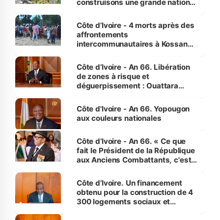
construisons une grande nation
pour nous-mêmes et pour les
générations futures »
Côte d’Ivoire - 4 morts après des
affrontements
intercommunautaires à Kossandji
(Alepé) - Notre correspondant au
milieu des sinistrés
Côte d’Ivoire - An 66. Libération
de zones à risque et
déguerpissement : Ouattara
assure du « strict respect de
l'Etat de droit pour préserver les
Côte d'Ivoire - An 66. Yopougon
vies humaines »
aux couleurs nationales
Côte d’Ivoire - An 66. « Ce que
fait le Président de la République
aux Anciens Combattants, c'est
inédit » (Cne Yassoungo Koné ®)
Côte d’Ivoire. Un financement
obtenu pour la construction de 4
300 logements sociaux et
économiques à Abidjan, Bouaké