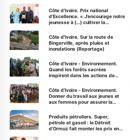
révélé
Côte d’Ivoire. Prix national
d’Excellence. « J’encourage notre
jeunesse à (…) cultiver la
compétence et l’intégrité »
(Alassane Ouattara
Côte d'Ivoire. Sur la route de
Bingerville, après pluies et
inondations (Reportage)
Côte d’Ivoire - Environnement.
Quand les forêts sacrées
inspirent dans les actions de
reboisement
Côte d’Ivoire - Environnement.
Donner du travail aux jeunes et
aux femmes pour assurer la
protection des espèces
menacées
Produits pétroliers. Super,
pétrole et gasoil : le Détroit
d’Ormuz fait monter les prix en
Côte d’Ivoire