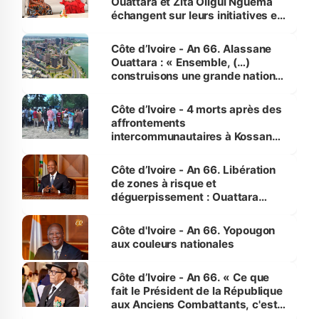
Ouattara et Zita Oligui Nguema
échangent sur leurs initiatives en
faveur des femmes et des
enfants
Côte d’Ivoire - An 66. Alassane
Ouattara : « Ensemble, (…)
construisons une grande nation
pour nous-mêmes et pour les
générations futures »
Côte d’Ivoire - 4 morts après des
affrontements
intercommunautaires à Kossandji
(Alepé) - Notre correspondant au
milieu des sinistrés
Côte d’Ivoire - An 66. Libération
de zones à risque et
déguerpissement : Ouattara
assure du « strict respect de
l'Etat de droit pour préserver les
Côte d'Ivoire - An 66. Yopougon
vies humaines »
aux couleurs nationales
Côte d’Ivoire - An 66. « Ce que
fait le Président de la République
aux Anciens Combattants, c'est
inédit » (Cne Yassoungo Koné ®)