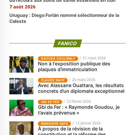
du recours aux soins de santé essentiels en Ituri
7 août 2026
Uruguay : Diego Forlán nommé sélectionneur de la
Celeste
FANICO
31 mars 2026
‎DAOUDA COULIBALY
Non à l'exposition publique des
plaques d'immatriculation
26 mars 2026
CLAUDE SAHY
Avec Alassane Ouattara, les résultats
concrets d’un diplomate exceptionnel
22 février 2026
GBI DE FER
Gbi de Fer : « Raymonde Goudou, je
t’avais prévenue »
12 janvier 2026
MANDIAYE GAYE
À propos de la révision de la
constitution et la réforme des