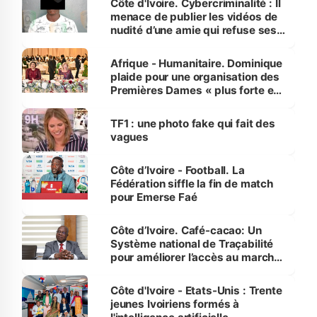
Côte d'Ivoire. Cybercriminalité : Il
menace de publier les vidéos de
nudité d’une amie qui refuse ses
avances
Afrique - Humanitaire. Dominique
plaide pour une organisation des
Premières Dames « plus forte et
influente, dont l'impact s'affirme
sur la scène internationale »
TF1 : une photo fake qui fait des
vagues
Côte d’Ivoire - Football. La
Fédération siffle la fin de match
pour Emerse Faé
Côte d’Ivoire. Café-cacao: Un
Système national de Traçabilité
pour améliorer l’accès au marché
international
Côte d'Ivoire - Etats-Unis : Trente
jeunes Ivoiriens formés à