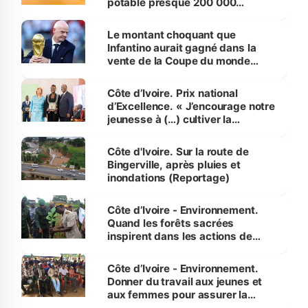
potable presque 200 000
habitants autour d’Agboville
Le montant choquant que
Infantino aurait gagné dans la
vente de la Coupe du monde
révélé
Côte d’Ivoire. Prix national
d’Excellence. « J’encourage notre
jeunesse à (…) cultiver la
compétence et l’intégrité »
(Alassane Ouattara
Côte d'Ivoire. Sur la route de
Bingerville, après pluies et
inondations (Reportage)
Côte d’Ivoire - Environnement.
Quand les forêts sacrées
inspirent dans les actions de
reboisement
Côte d’Ivoire - Environnement.
Donner du travail aux jeunes et
aux femmes pour assurer la
protection des espèces