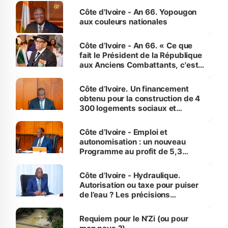
Côte d'Ivoire - An 66. Yopougon
aux couleurs nationales
Côte d’Ivoire - An 66. « Ce que
fait le Président de la République
aux Anciens Combattants, c'est
inédit » (Cne Yassoungo Koné ®)
Côte d’Ivoire. Un financement
obtenu pour la construction de 4
300 logements sociaux et
économiques à Abidjan, Bouaké
et Yamoussoukro
Côte d’Ivoire - Emploi et
autonomisation : un nouveau
Programme au profit de 5,3
millions de jeunes
Côte d’Ivoire - Hydraulique.
Autorisation ou taxe pour puiser
de l’eau ? Les précisions
d’Assahoré
Requiem pour le N’Zi (ou pour