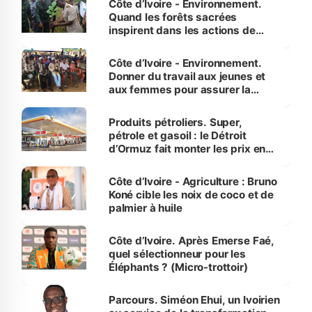
Côte d’Ivoire - Environnement.
Quand les forêts sacrées
inspirent dans les actions de
reboisement
Côte d’Ivoire - Environnement.
Donner du travail aux jeunes et
aux femmes pour assurer la
protection des espèces
menacées
Produits pétroliers. Super,
pétrole et gasoil : le Détroit
d’Ormuz fait monter les prix en
Côte d’Ivoire
Côte d’Ivoire - Agriculture : Bruno
Koné cible les noix de coco et de
palmier à huile
Côte d’Ivoire. Après Emerse Faé,
quel sélectionneur pour les
Éléphants ? (Micro-trottoir)
Parcours. Siméon Ehui, un Ivoirien