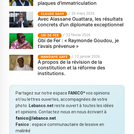
plaques d'immatriculation
26 mars 2026
CLAUDE SAHY
Avec Alassane Ouattara, les résultats
concrets d’un diplomate exceptionnel
22 février 2026
GBI DE FER
Gbi de Fer : « Raymonde Goudou, je
t’avais prévenue »
12 janvier 2026
MANDIAYE GAYE
À propos de la révision de la
constitution et la réforme des
institutions.
Partagez sur notre espace
FANICO*
vos opinions
et/ou lettres ouvertes, accompagnées de votre
photo.
Lebanco.net
reste ouvert à toutes les idées
et opinions. Contactez-nous en nous écrivant à
fanico@lebanco.net
.
Fanico :
espace communautaire de lessive en
malinké