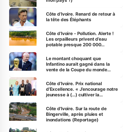
mon pays ?)
Côte d’Ivoire. Renard de retour à
la tête des Éléphants
Côte d’Ivoire - Pollution. Alerte !
Les orpailleurs privent d’eau
potable presque 200 000
habitants autour d’Agboville
Le montant choquant que
Infantino aurait gagné dans la
vente de la Coupe du monde
révélé
Côte d’Ivoire. Prix national
d’Excellence. « J’encourage notre
jeunesse à (…) cultiver la
compétence et l’intégrité »
(Alassane Ouattara
Côte d'Ivoire. Sur la route de
Bingerville, après pluies et
inondations (Reportage)