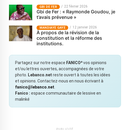
22 février 2026
GBI DE FER
Gbi de Fer : « Raymonde Goudou, je
t’avais prévenue »
12 janvier 2026
MANDIAYE GAYE
À propos de la révision de la
constitution et la réforme des
institutions.
Partagez sur notre espace
FANICO*
vos opinions
et/ou lettres ouvertes, accompagnées de votre
photo.
Lebanco.net
reste ouvert à toutes les idées
et opinions. Contactez-nous en nous écrivant à
fanico@lebanco.net
.
Fanico :
espace communautaire de lessive en
malinké
PUBLICITÉ