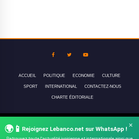
ACCUEIL
POLITIQUE
ECONOMIE
CULTURE
SPORT
INTERNATIONAL
CONTACTEZ-NOUS
CHARTE ÉDITORIALE
Copyright © 2010-2026 lebanco.net - Tous droits de reproduction
×
🌍📱
Rejoignez Lebanco.net sur WhatsApp !
réservés - All rights reserved.
Retrouvez toute l'actualité ivoirienne et internationale ainsi que