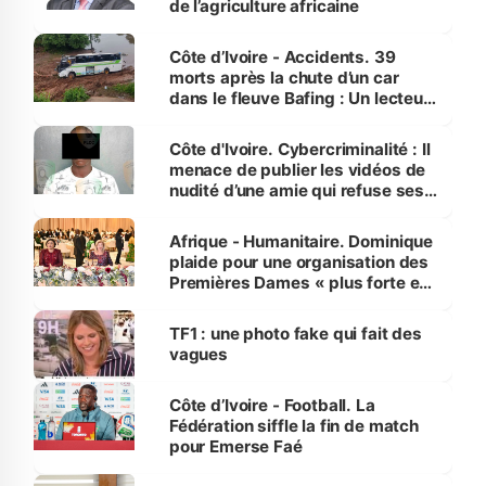
de l’agriculture africaine
Côte d’Ivoire - Accidents. 39
morts après la chute d’un car
dans le fleuve Bafing : Un lecteur
dénonce la légèreté du ministère
des Transports
Côte d'Ivoire. Cybercriminalité : Il
menace de publier les vidéos de
nudité d’une amie qui refuse ses
avances
Afrique - Humanitaire. Dominique
plaide pour une organisation des
Premières Dames « plus forte et
influente, dont l'impact s'affirme
sur la scène internationale »
TF1 : une photo fake qui fait des
vagues
Côte d’Ivoire - Football. La
Fédération siffle la fin de match
pour Emerse Faé