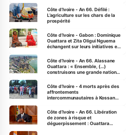
Côte d’Ivoire - An 66. Défilé :
L’agriculture sur les chars de la
prospérité
Côte d’Ivoire - Gabon : Dominique
Ouattara et Zita Oligui Nguema
échangent sur leurs initiatives en
faveur des femmes et des
enfants
Côte d’Ivoire - An 66. Alassane
Ouattara : « Ensemble, (…)
construisons une grande nation
pour nous-mêmes et pour les
générations futures »
Côte d’Ivoire - 4 morts après des
affrontements
intercommunautaires à Kossandji
(Alepé) - Notre correspondant au
milieu des sinistrés
Côte d’Ivoire - An 66. Libération
de zones à risque et
déguerpissement : Ouattara
assure du « strict respect de
l'Etat de droit pour préserver les