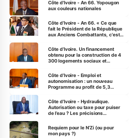
Côte d'Ivoire - An 66. Yopougon
vies humaines »
aux couleurs nationales
Côte d’Ivoire - An 66. « Ce que
fait le Président de la République
aux Anciens Combattants, c'est
inédit » (Cne Yassoungo Koné ®)
Côte d’Ivoire. Un financement
obtenu pour la construction de 4
300 logements sociaux et
économiques à Abidjan, Bouaké
et Yamoussoukro
Côte d’Ivoire - Emploi et
autonomisation : un nouveau
Programme au profit de 5,3
millions de jeunes
Côte d’Ivoire - Hydraulique.
Autorisation ou taxe pour puiser
de l’eau ? Les précisions
d’Assahoré
Requiem pour le N’Zi (ou pour
mon pays ?)