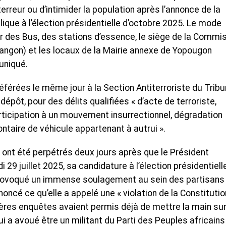
terreur ou d’intimider la population après l’annonce de la
ique à l’élection présidentielle d’octobre 2025. Le mode
ier des Bus, des stations d’essence, le siège de la Commi
iangon) et les locaux de la Mairie annexe de Yopougon
uniqué.
déférées le même jour à la Section Antiterroriste du Tribu
épôt, pour des délits qualifiées « d’acte de terroriste,
participation à un mouvement insurrectionnel, dégradation
ontaire de véhicule appartenant à autrui ».
ont été perpétrés deux jours après que le Président
29 juillet 2025, sa candidature à l’élection présidentiell
provoqué un immense soulagement au sein des partisans
énoncé ce qu’elle a appelé une « violation de la Constitutio
ères enquêtes avaient permis déjà de mettre la main su
a avoué être un militant du Parti des Peuples africains