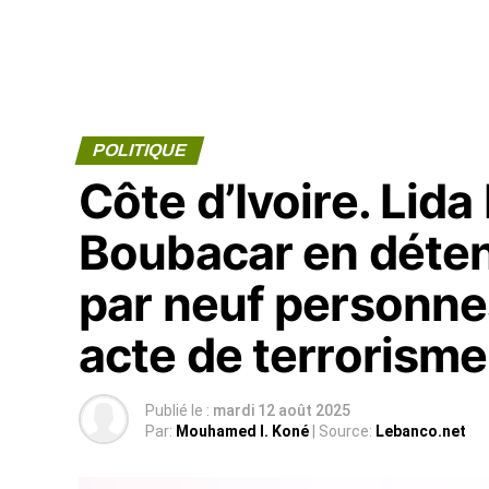
POLITIQUE
Côte d’Ivoire. Lid
Boubacar en déten
par neuf personne
acte de terrorism
Publié le :
mardi 12 août 2025
Par:
Mouhamed I. Koné
| Source:
Lebanco.net