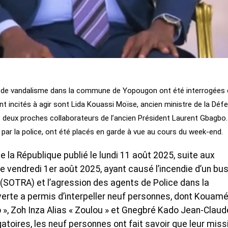
s de vandalisme dans la commune de Yopougon ont été interrogées 
nt incités à agir sont Lida Kouassi Moïse, ancien ministre de la Déf
, deux proches collaborateurs de l’ancien Président Laurent Gbagbo.
ar la police, ont été placés en garde à vue au cours du week-end.
la République publié le lundi 11 août 2025, suite aux
le vendredi 1er août 2025, ayant causé l’incendie d’un bu
 (SOTRA) et l’agression des agents de Police dans la
rte a permis d’interpeller neuf personnes, dont Kouamé
», Zoh Inza Alias « Zoulou » et Gnegbré Kado Jean-Claud
ogatoires, les neuf personnes ont fait savoir que leur miss