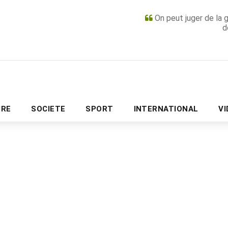
On peut juger de la 
d
PUBLICITÉ
URE
SOCIETE
SPORT
INTERNATIONAL
V