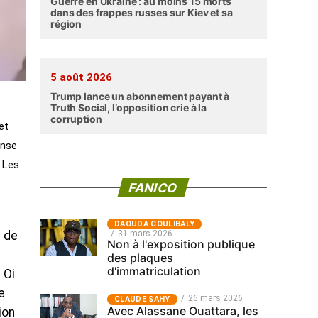
Guerre en Ukraine : au moins 15 morts
dans des frappes russes sur Kiev et sa
région
5 août 2026
Trump lance un abonnement payant à
Truth Social, l’opposition crie à la
corruption
et
ense
 Les
FANICO
‎DAOUDA COULIBALY
31 mars 2026
s de
Non à l'exposition publique
des plaques
d'immatriculation
 Oi
e
26 mars 2026
CLAUDE SAHY
Avec Alassane Ouattara, les
ion