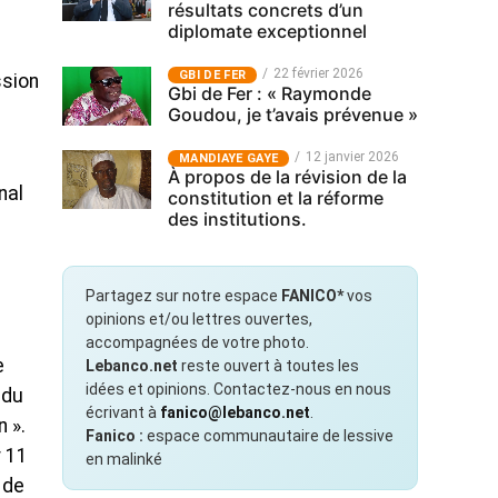
résultats concrets d’un
diplomate exceptionnel
22 février 2026
GBI DE FER
ssion
Gbi de Fer : « Raymonde
Goudou, je t’avais prévenue »
12 janvier 2026
MANDIAYE GAYE
À propos de la révision de la
nal
constitution et la réforme
des institutions.
Partagez sur notre espace
FANICO*
vos
opinions et/ou lettres ouvertes,
accompagnées de votre photo.
e
Lebanco.net
reste ouvert à toutes les
idées et opinions. Contactez-nous en nous
 du
écrivant à
fanico@lebanco.net
.
n ».
Fanico :
espace communautaire de lessive
r 11
en malinké
 de