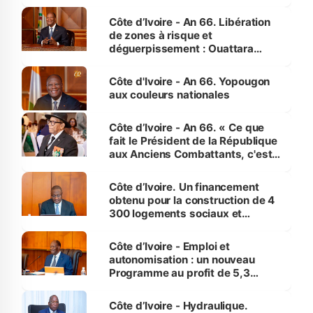
(Alepé) - Notre correspondant au
milieu des sinistrés
Côte d’Ivoire - An 66. Libération
de zones à risque et
déguerpissement : Ouattara
assure du « strict respect de
l'Etat de droit pour préserver les
Côte d'Ivoire - An 66. Yopougon
vies humaines »
aux couleurs nationales
Côte d’Ivoire - An 66. « Ce que
fait le Président de la République
aux Anciens Combattants, c'est
inédit » (Cne Yassoungo Koné ®)
Côte d’Ivoire. Un financement
obtenu pour la construction de 4
300 logements sociaux et
économiques à Abidjan, Bouaké
et Yamoussoukro
Côte d’Ivoire - Emploi et
autonomisation : un nouveau
Programme au profit de 5,3
millions de jeunes
Côte d’Ivoire - Hydraulique.