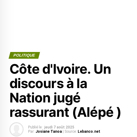
POLITIQUE
Côte d'Ivoire. Un
discours à la
Nation jugé
rassurant (Alépé )
Publié le :
jeudi 7 août 2025
Par:
Josiane Tanoa
| Source:
Lebanco.net