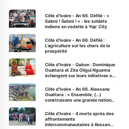
Côte d’Ivoire - An 66. Défilé - «
Saloni ! Saloni ! » : les soldats
indiens en vedette à Yop’ City
Côte d’Ivoire - An 66. Défilé :
L’agriculture sur les chars de la
prospérité
Côte d’Ivoire - Gabon : Dominique
Ouattara et Zita Oligui Nguema
échangent sur leurs initiatives en
faveur des femmes et des
enfants
Côte d’Ivoire - An 66. Alassane
Ouattara : « Ensemble, (…)
construisons une grande nation
pour nous-mêmes et pour les
générations futures »
Côte d’Ivoire - 4 morts après des
affrontements
intercommunautaires à Kossandji