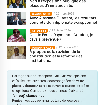
Non à l'exposition publique des
plaques d'immatriculation
26 mars 2026
CLAUDE SAHY
Avec Alassane Ouattara, les résultats
concrets d’un diplomate exceptionnel
22 février 2026
GBI DE FER
Gbi de Fer : « Raymonde Goudou, je
t’avais prévenue »
12 janvier 2026
MANDIAYE GAYE
À propos de la révision de la
constitution et la réforme des
institutions.
Partagez sur notre espace
FANICO*
vos opinions
et/ou lettres ouvertes, accompagnées de votre
photo.
Lebanco.net
reste ouvert à toutes les idées
et opinions. Contactez-nous en nous écrivant à
fanico@lebanco.net
.
Fanico :
espace communautaire de lessive en