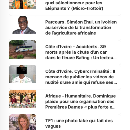
quel sélectionneur pour les
Éléphants ? (Micro-trottoir)
Parcours. Siméon Ehui, un Ivoirien
au service de la transformation
de l’agriculture africaine
Côte d’Ivoire - Accidents. 39
morts après la chute d’un car
dans le fleuve Bafing : Un lecteur
dénonce la légèreté du ministère
des Transports
Côte d'Ivoire. Cybercriminalité : Il
menace de publier les vidéos de
nudité d’une amie qui refuse ses
avances
Afrique - Humanitaire. Dominique
plaide pour une organisation des
Premières Dames « plus forte et
influente, dont l'impact s'affirme
sur la scène internationale »
TF1 : une photo fake qui fait des
vagues