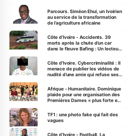
Parcours. Siméon Ehui, un Ivoirien
au service de la transformation
de l’agriculture africaine
Côte d’Ivoire - Accidents. 39
morts après la chute d’un car
dans le fleuve Bafing : Un lecteur
dénonce la légèreté du ministère
des Transports
Côte d'Ivoire. Cybercriminalité : Il
menace de publier les vidéos de
nudité d’une amie qui refuse ses
avances
Afrique - Humanitaire. Dominique
plaide pour une organisation des
Premières Dames « plus forte et
influente, dont l'impact s'affirme
sur la scène internationale »
TF1 : une photo fake qui fait des
vagues
Côte d’Ivoire - Football. La