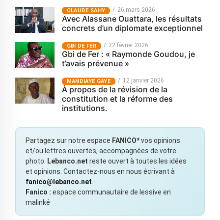
26 mars 2026
CLAUDE SAHY
Avec Alassane Ouattara, les résultats
concrets d’un diplomate exceptionnel
22 février 2026
GBI DE FER
Gbi de Fer : « Raymonde Goudou, je
t’avais prévenue »
12 janvier 2026
MANDIAYE GAYE
À propos de la révision de la
constitution et la réforme des
institutions.
Partagez sur notre espace
FANICO*
vos opinions
et/ou lettres ouvertes, accompagnées de votre
photo.
Lebanco.net
reste ouvert à toutes les idées
et opinions. Contactez-nous en nous écrivant à
fanico@lebanco.net
.
Fanico :
espace communautaire de lessive en
malinké