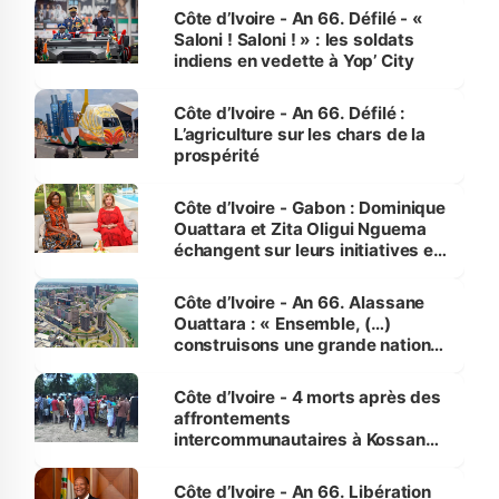
Côte d’Ivoire - An 66. Défilé - «
Saloni ! Saloni ! » : les soldats
indiens en vedette à Yop’ City
Côte d’Ivoire - An 66. Défilé :
L’agriculture sur les chars de la
prospérité
Côte d’Ivoire - Gabon : Dominique
Ouattara et Zita Oligui Nguema
échangent sur leurs initiatives en
faveur des femmes et des
enfants
Côte d’Ivoire - An 66. Alassane
Ouattara : « Ensemble, (…)
construisons une grande nation
pour nous-mêmes et pour les
générations futures »
Côte d’Ivoire - 4 morts après des
affrontements
intercommunautaires à Kossandji
(Alepé) - Notre correspondant au
milieu des sinistrés
Côte d’Ivoire - An 66. Libération