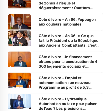
de zones à risque et
déguerpissement : Ouattara
assure du « strict respect de
l'Etat de droit pour préserver les
Côte d'Ivoire - An 66. Yopougon
vies humaines »
aux couleurs nationales
Côte d’Ivoire - An 66. « Ce que
fait le Président de la République
aux Anciens Combattants, c'est
inédit » (Cne Yassoungo Koné ®)
Côte d’Ivoire. Un financement
obtenu pour la construction de 4
300 logements sociaux et
économiques à Abidjan, Bouaké
et Yamoussoukro
Côte d’Ivoire - Emploi et
autonomisation : un nouveau
Programme au profit de 5,3
millions de jeunes
Côte d’Ivoire - Hydraulique.
Autorisation ou taxe pour puiser
de l’eau ? Les précisions