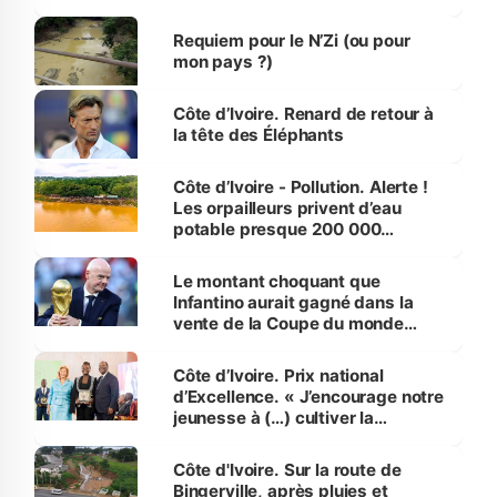
d’Assahoré
Requiem pour le N’Zi (ou pour
mon pays ?)
Côte d’Ivoire. Renard de retour à
la tête des Éléphants
Côte d’Ivoire - Pollution. Alerte !
Les orpailleurs privent d’eau
potable presque 200 000
habitants autour d’Agboville
Le montant choquant que
Infantino aurait gagné dans la
vente de la Coupe du monde
révélé
Côte d’Ivoire. Prix national
d’Excellence. « J’encourage notre
jeunesse à (…) cultiver la
compétence et l’intégrité »
(Alassane Ouattara
Côte d'Ivoire. Sur la route de
Bingerville, après pluies et