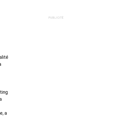
PUBLICITÉ
lité
a
ting
a
e, a