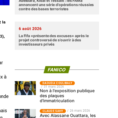
Abéibara, Kidal et Tessalit : les FAMa
annoncent une série d’opérations réussies
contre des bases terroristes
 la
6 août 2026
La Fifa «présente des excuses» après le
I),
projet controversé de s’ouvrir à des
investisseurs privés
ar
FANICO
ix à
‎DAOUDA COULIBALY
31 mars 2026
Non à l'exposition publique
des plaques
onde
d'immatriculation
mais
26 mars 2026
CLAUDE SAHY
Avec Alassane Ouattara, les
en