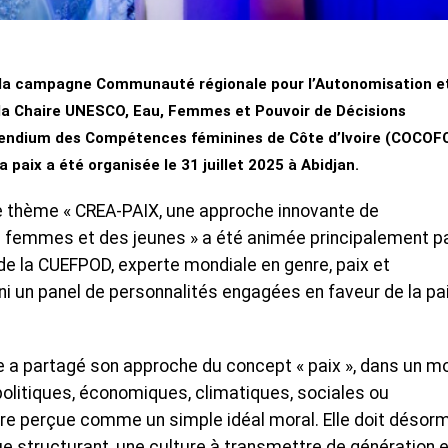
e la campagne Communauté régionale pour l’Autonomisation et
 la Chaire UNESCO, Eau, Femmes et Pouvoir de Décisions
endium des Compétences féminines de Côte d’Ivoire (COCOFC
paix a été organisée le 31 juillet 2025 à Abidjan.
 thème « CREA-PAIX, une approche innovante de
s femmes et des jeunes » a été animée principalement p
de la CUEFPOD, experte mondiale en genre, paix et
i un panel de personnalités engagées en faveur de la pa
e a partagé son approche du concept « paix », dans un m
politiques, économiques, climatiques, sociales ou
être perçue comme un simple idéal moral. Elle doit désor
e structurant, une culture à transmettre de génération 