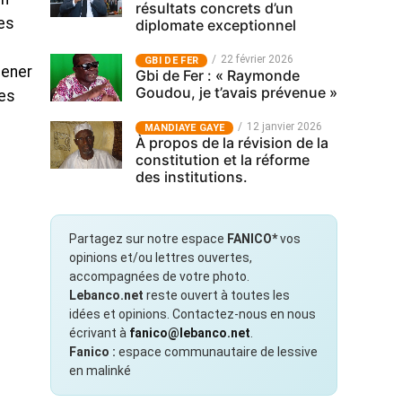
résultats concrets d’un
es
diplomate exceptionnel
22 février 2026
GBI DE FER
mener
Gbi de Fer : « Raymonde
Goudou, je t’avais prévenue »
les
12 janvier 2026
MANDIAYE GAYE
À propos de la révision de la
constitution et la réforme
des institutions.
Partagez sur notre espace
FANICO*
vos
opinions et/ou lettres ouvertes,
accompagnées de votre photo.
Lebanco.net
reste ouvert à toutes les
idées et opinions. Contactez-nous en nous
écrivant à
fanico@lebanco.net
.
Fanico :
espace communautaire de lessive
en malinké