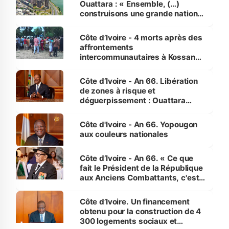
Ouattara : « Ensemble, (…)
construisons une grande nation
pour nous-mêmes et pour les
générations futures »
Côte d’Ivoire - 4 morts après des
affrontements
intercommunautaires à Kossandji
(Alepé) - Notre correspondant au
milieu des sinistrés
Côte d’Ivoire - An 66. Libération
de zones à risque et
déguerpissement : Ouattara
assure du « strict respect de
l'Etat de droit pour préserver les
Côte d'Ivoire - An 66. Yopougon
vies humaines »
aux couleurs nationales
Côte d’Ivoire - An 66. « Ce que
fait le Président de la République
aux Anciens Combattants, c'est
inédit » (Cne Yassoungo Koné ®)
Côte d’Ivoire. Un financement
obtenu pour la construction de 4
300 logements sociaux et