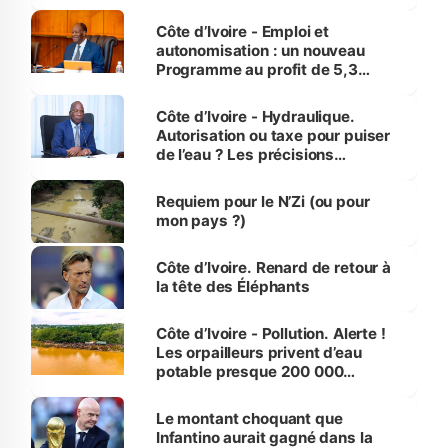
économiques à Abidjan, Bouaké
et Yamoussoukro
Côte d’Ivoire - Emploi et
autonomisation : un nouveau
Programme au profit de 5,3
millions de jeunes
Côte d’Ivoire - Hydraulique.
Autorisation ou taxe pour puiser
de l’eau ? Les précisions
d’Assahoré
Requiem pour le N’Zi (ou pour
mon pays ?)
Côte d’Ivoire. Renard de retour à
la tête des Éléphants
Côte d’Ivoire - Pollution. Alerte !
Les orpailleurs privent d’eau
potable presque 200 000
habitants autour d’Agboville
Le montant choquant que
Infantino aurait gagné dans la