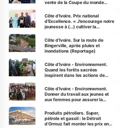
vente de la Coupe du monde
révélé
Côte d’Ivoire. Prix national
d’Excellence. « J’encourage notre
jeunesse à (…) cultiver la
compétence et l’intégrité »
(Alassane Ouattara
Côte d'Ivoire. Sur la route de
Bingerville, après pluies et
inondations (Reportage)
Côte d’Ivoire - Environnement.
Quand les forêts sacrées
inspirent dans les actions de
reboisement
Côte d’Ivoire - Environnement.
Donner du travail aux jeunes et
aux femmes pour assurer la
protection des espèces
menacées
Produits pétroliers. Super,
pétrole et gasoil : le Détroit
d’Ormuz fait monter les prix en