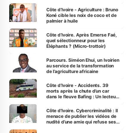
Côte d’Ivoire
Côte d’Ivoire - Agriculture : Bruno
Koné cible les noix de coco et de
palmier à huile
Côte d’Ivoire. Après Emerse Faé,
quel sélectionneur pour les
Éléphants ? (Micro-trottoir)
Parcours. Siméon Ehui, un Ivoirien
au service de la transformation
de l’agriculture africaine
Côte d’Ivoire - Accidents. 39
morts après la chute d’un car
dans le fleuve Bafing : Un lecteur
dénonce la légèreté du ministère
des Transports
Côte d'Ivoire. Cybercriminalité : Il
menace de publier les vidéos de
nudité d’une amie qui refuse ses
avances