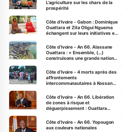
L’agriculture sur les chars de la
prospérité
Côte d’Ivoire - Gabon : Dominique
Ouattara et Zita Oligui Nguema
échangent sur leurs initiatives en
faveur des femmes et des
enfants
Côte d’Ivoire - An 66. Alassane
Ouattara : « Ensemble, (…)
construisons une grande nation
pour nous-mêmes et pour les
générations futures »
Côte d’Ivoire - 4 morts après des
affrontements
intercommunautaires à Kossandji
(Alepé) - Notre correspondant au
milieu des sinistrés
Côte d’Ivoire - An 66. Libération
de zones à risque et
déguerpissement : Ouattara
assure du « strict respect de
l'Etat de droit pour préserver les
Côte d'Ivoire - An 66. Yopougon
vies humaines »
aux couleurs nationales