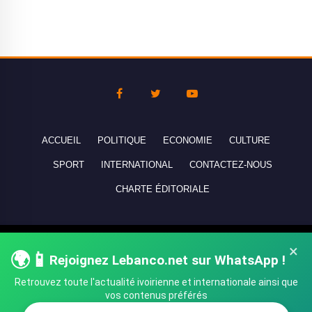
ACCUEIL
POLITIQUE
ECONOMIE
CULTURE
SPORT
INTERNATIONAL
CONTACTEZ-NOUS
CHARTE ÉDITORIALE
Copyright © 2010-2026 lebanco.net - Tous droits de reproduction
×
🌍📱
Rejoignez Lebanco.net sur WhatsApp !
réservés - All rights reserved.
Retrouvez toute l'actualité ivoirienne et internationale ainsi que
vos contenus préférés