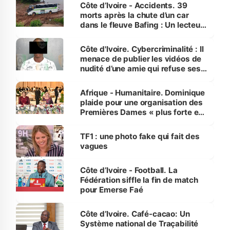
Côte d’Ivoire - Accidents. 39
morts après la chute d’un car
dans le fleuve Bafing : Un lecteur
dénonce la légèreté du ministère
des Transports
Côte d'Ivoire. Cybercriminalité : Il
menace de publier les vidéos de
nudité d’une amie qui refuse ses
avances
Afrique - Humanitaire. Dominique
plaide pour une organisation des
Premières Dames « plus forte et
influente, dont l'impact s'affirme
sur la scène internationale »
TF1 : une photo fake qui fait des
vagues
Côte d’Ivoire - Football. La
Fédération siffle la fin de match
pour Emerse Faé
Côte d’Ivoire. Café-cacao: Un
Système national de Traçabilité