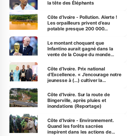
la tête des Éléphants
Côte d’Ivoire - Pollution. Alerte !
Les orpailleurs privent d’eau
potable presque 200 000
habitants autour d’Agboville
Le montant choquant que
Infantino aurait gagné dans la
vente de la Coupe du monde
révélé
Côte d’Ivoire. Prix national
d’Excellence. « J’encourage notre
jeunesse à (…) cultiver la
compétence et l’intégrité »
(Alassane Ouattara
Côte d'Ivoire. Sur la route de
Bingerville, après pluies et
inondations (Reportage)
Côte d’Ivoire - Environnement.
Quand les forêts sacrées
inspirent dans les actions de