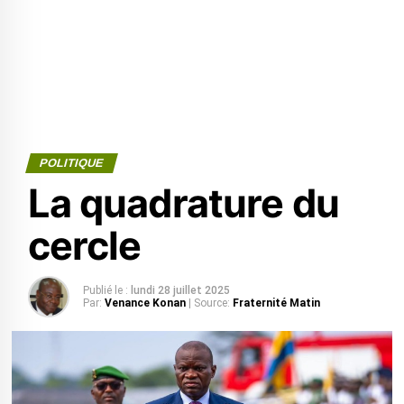
POLITIQUE
La quadrature du
cercle
Publié le :
lundi 28 juillet 2025
Par:
Venance Konan
| Source:
Fraternité Matin