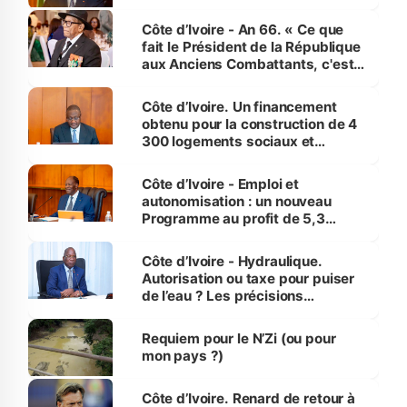
Côte d’Ivoire - An 66. « Ce que
fait le Président de la République
aux Anciens Combattants, c'est
inédit » (Cne Yassoungo Koné ®)
Côte d’Ivoire. Un financement
obtenu pour la construction de 4
300 logements sociaux et
économiques à Abidjan, Bouaké
et Yamoussoukro
Côte d’Ivoire - Emploi et
autonomisation : un nouveau
Programme au profit de 5,3
millions de jeunes
Côte d’Ivoire - Hydraulique.
Autorisation ou taxe pour puiser
de l’eau ? Les précisions
d’Assahoré
Requiem pour le N’Zi (ou pour
mon pays ?)
Côte d’Ivoire. Renard de retour à