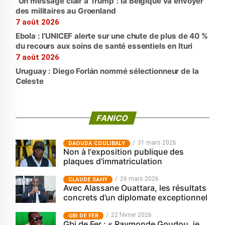
“Un message clair à Trump”: la Belgique va envoyer
des militaires au Groenland
7 août 2026
Ebola : l’UNICEF alerte sur une chute de plus de 40 %
du recours aux soins de santé essentiels en Ituri
7 août 2026
Uruguay : Diego Forlán nommé sélectionneur de la
Celeste
FANICO
31 mars 2026
‎DAOUDA COULIBALY
Non à l'exposition publique des
plaques d'immatriculation
26 mars 2026
CLAUDE SAHY
Avec Alassane Ouattara, les résultats
concrets d’un diplomate exceptionnel
22 février 2026
GBI DE FER
Gbi de Fer : « Raymonde Goudou, je