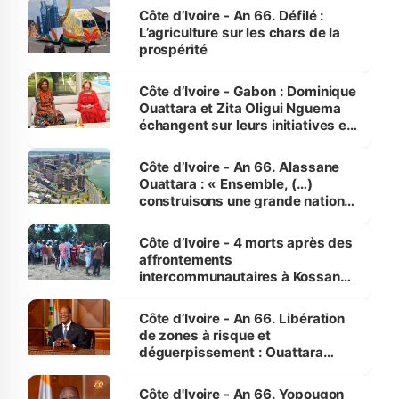
Côte d’Ivoire - An 66. Défilé :
L’agriculture sur les chars de la
prospérité
Côte d’Ivoire - Gabon : Dominique
Ouattara et Zita Oligui Nguema
échangent sur leurs initiatives en
faveur des femmes et des
enfants
Côte d’Ivoire - An 66. Alassane
Ouattara : « Ensemble, (…)
construisons une grande nation
pour nous-mêmes et pour les
générations futures »
Côte d’Ivoire - 4 morts après des
affrontements
intercommunautaires à Kossandji
(Alepé) - Notre correspondant au
milieu des sinistrés
Côte d’Ivoire - An 66. Libération
de zones à risque et
déguerpissement : Ouattara
assure du « strict respect de
l'Etat de droit pour préserver les
Côte d'Ivoire - An 66. Yopougon