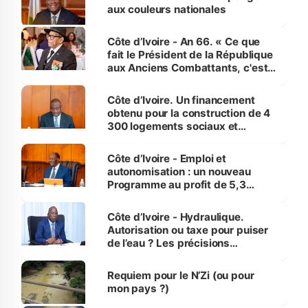
vies humaines »
aux couleurs nationales
Côte d’Ivoire - An 66. « Ce que
fait le Président de la République
aux Anciens Combattants, c'est
inédit » (Cne Yassoungo Koné ®)
Côte d’Ivoire. Un financement
obtenu pour la construction de 4
300 logements sociaux et
économiques à Abidjan, Bouaké
et Yamoussoukro
Côte d’Ivoire - Emploi et
autonomisation : un nouveau
Programme au profit de 5,3
millions de jeunes
Côte d’Ivoire - Hydraulique.
Autorisation ou taxe pour puiser
de l’eau ? Les précisions
d’Assahoré
Requiem pour le N’Zi (ou pour
mon pays ?)