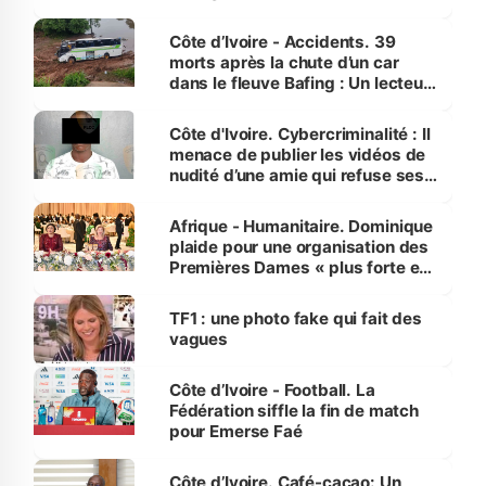
Côte d’Ivoire - Accidents. 39
morts après la chute d’un car
dans le fleuve Bafing : Un lecteur
dénonce la légèreté du ministère
des Transports
Côte d'Ivoire. Cybercriminalité : Il
menace de publier les vidéos de
nudité d’une amie qui refuse ses
avances
Afrique - Humanitaire. Dominique
plaide pour une organisation des
Premières Dames « plus forte et
influente, dont l'impact s'affirme
sur la scène internationale »
TF1 : une photo fake qui fait des
vagues
Côte d’Ivoire - Football. La
Fédération siffle la fin de match
pour Emerse Faé
Côte d’Ivoire. Café-cacao: Un