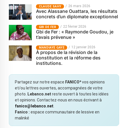
26 mars 2026
CLAUDE SAHY
Avec Alassane Ouattara, les résultats
concrets d’un diplomate exceptionnel
22 février 2026
GBI DE FER
Gbi de Fer : « Raymonde Goudou, je
t’avais prévenue »
12 janvier 2026
MANDIAYE GAYE
À propos de la révision de la
constitution et la réforme des
institutions.
Partagez sur notre espace
FANICO*
vos opinions
et/ou lettres ouvertes, accompagnées de votre
photo.
Lebanco.net
reste ouvert à toutes les idées
et opinions. Contactez-nous en nous écrivant à
fanico@lebanco.net
.
Fanico :
espace communautaire de lessive en
malinké