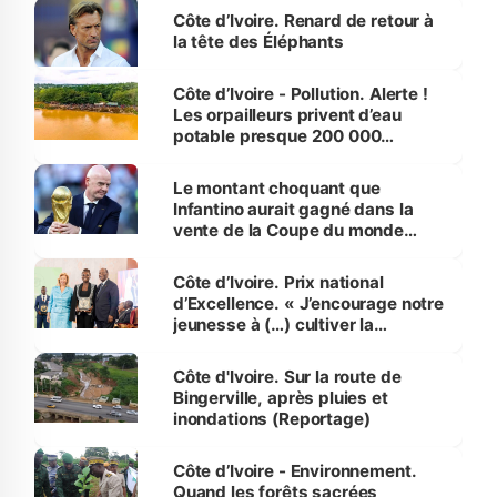
Côte d’Ivoire. Renard de retour à
la tête des Éléphants
Côte d’Ivoire - Pollution. Alerte !
Les orpailleurs privent d’eau
potable presque 200 000
habitants autour d’Agboville
Le montant choquant que
Infantino aurait gagné dans la
vente de la Coupe du monde
révélé
Côte d’Ivoire. Prix national
d’Excellence. « J’encourage notre
jeunesse à (…) cultiver la
compétence et l’intégrité »
(Alassane Ouattara
Côte d'Ivoire. Sur la route de
Bingerville, après pluies et
inondations (Reportage)
Côte d’Ivoire - Environnement.
Quand les forêts sacrées