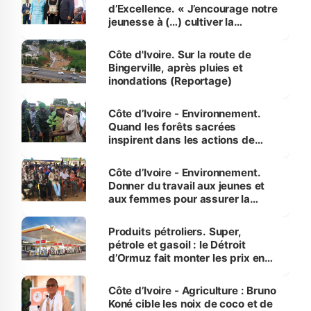
d’Excellence. « J’encourage notre
jeunesse à (…) cultiver la
compétence et l’intégrité »
(Alassane Ouattara
Côte d'Ivoire. Sur la route de
Bingerville, après pluies et
inondations (Reportage)
Côte d’Ivoire - Environnement.
Quand les forêts sacrées
inspirent dans les actions de
reboisement
Côte d’Ivoire - Environnement.
Donner du travail aux jeunes et
aux femmes pour assurer la
protection des espèces
menacées
Produits pétroliers. Super,
pétrole et gasoil : le Détroit
d’Ormuz fait monter les prix en
Côte d’Ivoire
Côte d’Ivoire - Agriculture : Bruno
Koné cible les noix de coco et de