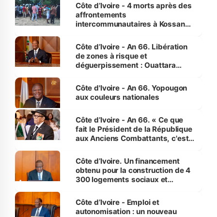
générations futures »
Côte d’Ivoire - 4 morts après des
affrontements
intercommunautaires à Kossandji
(Alepé) - Notre correspondant au
milieu des sinistrés
Côte d’Ivoire - An 66. Libération
de zones à risque et
déguerpissement : Ouattara
assure du « strict respect de
l'Etat de droit pour préserver les
Côte d'Ivoire - An 66. Yopougon
vies humaines »
aux couleurs nationales
Côte d’Ivoire - An 66. « Ce que
fait le Président de la République
aux Anciens Combattants, c'est
inédit » (Cne Yassoungo Koné ®)
Côte d’Ivoire. Un financement
obtenu pour la construction de 4
300 logements sociaux et
économiques à Abidjan, Bouaké
et Yamoussoukro
Côte d’Ivoire - Emploi et
autonomisation : un nouveau