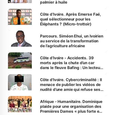
palmier à huile
Côte d’Ivoire. Après Emerse Faé,
quel sélectionneur pour les
Éléphants ? (Micro-trottoir)
Parcours. Siméon Ehui, un Ivoirien
au service de la transformation
de l’agriculture africaine
Côte d’Ivoire - Accidents. 39
morts après la chute d’un car
dans le fleuve Bafing : Un lecteur
dénonce la légèreté du ministère
des Transports
Côte d'Ivoire. Cybercriminalité : Il
menace de publier les vidéos de
nudité d’une amie qui refuse ses
avances
Afrique - Humanitaire. Dominique
plaide pour une organisation des
Premières Dames « plus forte et