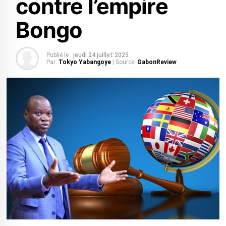
contre l’empire
Bongo
Publié le :
jeudi 24 juillet 2025
Par:
Tokyo Yabangoye
| Source:
GabonReview