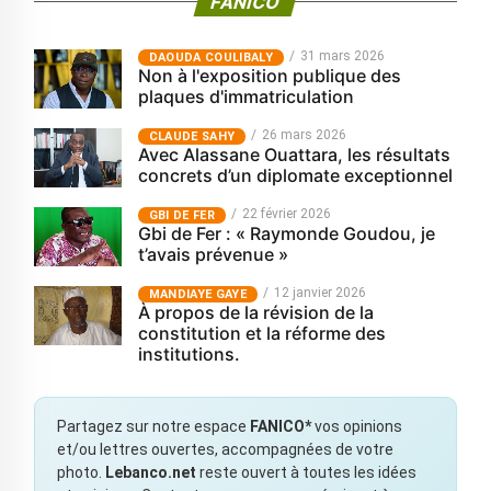
FANICO
31 mars 2026
‎DAOUDA COULIBALY
Non à l'exposition publique des
plaques d'immatriculation
26 mars 2026
CLAUDE SAHY
Avec Alassane Ouattara, les résultats
concrets d’un diplomate exceptionnel
22 février 2026
GBI DE FER
Gbi de Fer : « Raymonde Goudou, je
t’avais prévenue »
12 janvier 2026
MANDIAYE GAYE
À propos de la révision de la
constitution et la réforme des
institutions.
Partagez sur notre espace
FANICO*
vos opinions
et/ou lettres ouvertes, accompagnées de votre
photo.
Lebanco.net
reste ouvert à toutes les idées