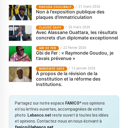
31 mars 2026
‎DAOUDA COULIBALY
Non à l'exposition publique des
plaques d'immatriculation
26 mars 2026
CLAUDE SAHY
Avec Alassane Ouattara, les résultats
concrets d’un diplomate exceptionnel
22 février 2026
GBI DE FER
Gbi de Fer : « Raymonde Goudou, je
t’avais prévenue »
12 janvier 2026
MANDIAYE GAYE
À propos de la révision de la
constitution et la réforme des
institutions.
Partagez sur notre espace
FANICO*
vos opinions
et/ou lettres ouvertes, accompagnées de votre
photo.
Lebanco.net
reste ouvert à toutes les idées
et opinions. Contactez-nous en nous écrivant à
fanico@lebanco.net
.