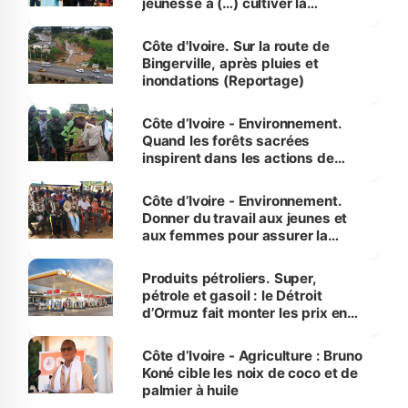
jeunesse à (…) cultiver la
compétence et l’intégrité »
(Alassane Ouattara
Côte d'Ivoire. Sur la route de
Bingerville, après pluies et
inondations (Reportage)
Côte d’Ivoire - Environnement.
Quand les forêts sacrées
inspirent dans les actions de
reboisement
Côte d’Ivoire - Environnement.
Donner du travail aux jeunes et
aux femmes pour assurer la
protection des espèces
menacées
Produits pétroliers. Super,
pétrole et gasoil : le Détroit
d’Ormuz fait monter les prix en
Côte d’Ivoire
Côte d’Ivoire - Agriculture : Bruno
Koné cible les noix de coco et de
palmier à huile