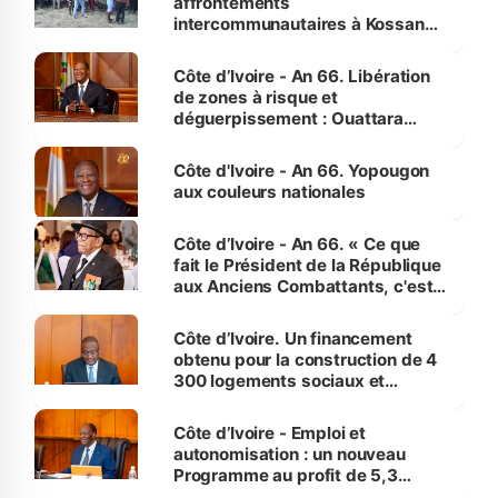
affrontements
intercommunautaires à Kossandji
(Alepé) - Notre correspondant au
milieu des sinistrés
Côte d’Ivoire - An 66. Libération
de zones à risque et
déguerpissement : Ouattara
assure du « strict respect de
l'Etat de droit pour préserver les
Côte d'Ivoire - An 66. Yopougon
vies humaines »
aux couleurs nationales
Côte d’Ivoire - An 66. « Ce que
fait le Président de la République
aux Anciens Combattants, c'est
inédit » (Cne Yassoungo Koné ®)
Côte d’Ivoire. Un financement
obtenu pour la construction de 4
300 logements sociaux et
économiques à Abidjan, Bouaké
et Yamoussoukro
Côte d’Ivoire - Emploi et
autonomisation : un nouveau
Programme au profit de 5,3
millions de jeunes