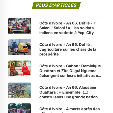
PLUS D'ARTICLES
Côte d’Ivoire - An 66. Défilé - «
Saloni ! Saloni ! » : les soldats
indiens en vedette à Yop’ City
Côte d’Ivoire - An 66. Défilé :
L’agriculture sur les chars de la
prospérité
Côte d’Ivoire - Gabon : Dominique
Ouattara et Zita Oligui Nguema
échangent sur leurs initiatives en
faveur des femmes et des
enfants
Côte d’Ivoire - An 66. Alassane
Ouattara : « Ensemble, (…)
construisons une grande nation
pour nous-mêmes et pour les
générations futures »
Côte d’Ivoire - 4 morts après des