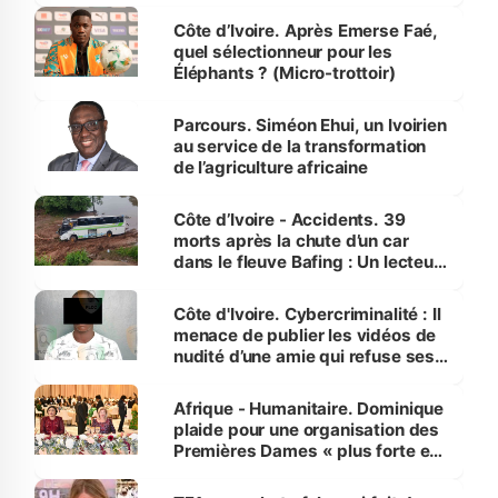
Côte d’Ivoire. Après Emerse Faé,
quel sélectionneur pour les
Éléphants ? (Micro-trottoir)
Parcours. Siméon Ehui, un Ivoirien
au service de la transformation
de l’agriculture africaine
Côte d’Ivoire - Accidents. 39
morts après la chute d’un car
dans le fleuve Bafing : Un lecteur
dénonce la légèreté du ministère
des Transports
Côte d'Ivoire. Cybercriminalité : Il
menace de publier les vidéos de
nudité d’une amie qui refuse ses
avances
Afrique - Humanitaire. Dominique
plaide pour une organisation des
Premières Dames « plus forte et
influente, dont l'impact s'affirme
sur la scène internationale »