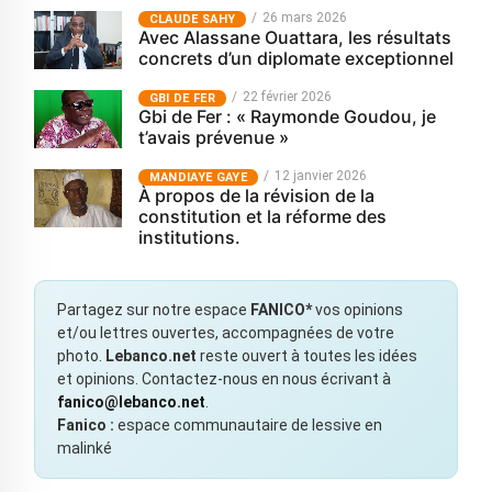
26 mars 2026
CLAUDE SAHY
Avec Alassane Ouattara, les résultats
concrets d’un diplomate exceptionnel
22 février 2026
GBI DE FER
Gbi de Fer : « Raymonde Goudou, je
t’avais prévenue »
12 janvier 2026
MANDIAYE GAYE
À propos de la révision de la
constitution et la réforme des
institutions.
Partagez sur notre espace
FANICO*
vos opinions
et/ou lettres ouvertes, accompagnées de votre
photo.
Lebanco.net
reste ouvert à toutes les idées
et opinions. Contactez-nous en nous écrivant à
fanico@lebanco.net
.
Fanico :
espace communautaire de lessive en
malinké