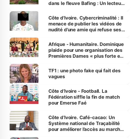
dans le fleuve Bafing : Un lecteur
dénonce la légèreté du ministère
des Transports
Côte d'Ivoire. Cybercriminalité : Il
menace de publier les vidéos de
nudité d’une amie qui refuse ses
avances
Afrique - Humanitaire. Dominique
plaide pour une organisation des
Premières Dames « plus forte et
influente, dont l'impact s'affirme
sur la scène internationale »
TF1 : une photo fake qui fait des
vagues
Côte d’Ivoire - Football. La
Fédération siffle la fin de match
pour Emerse Faé
Côte d’Ivoire. Café-cacao: Un
Système national de Traçabilité
pour améliorer l’accès au marché
international