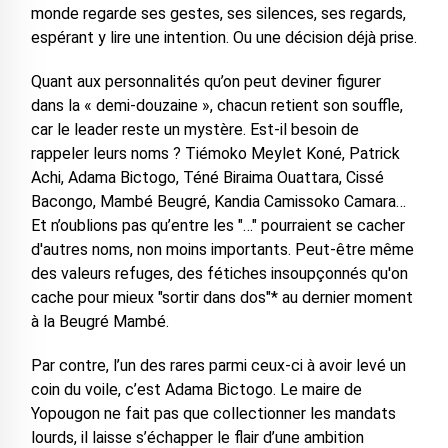
monde regarde ses gestes, ses silences, ses regards,
espérant y lire une intention. Ou une décision déjà prise.
Quant aux personnalités qu’on peut deviner figurer
dans la « demi-douzaine », chacun retient son souffle,
car le leader reste un mystère. Est-il besoin de
rappeler leurs noms ? Tiémoko Meylet Koné, Patrick
Achi, Adama Bictogo, Téné Biraima Ouattara, Cissé
Bacongo, Mambé Beugré, Kandia Camissoko Camara…
Et n’oublions pas qu’entre les "…" pourraient se cacher
d'autres noms, non moins importants. Peut-être même
des valeurs refuges, des fétiches insoupçonnés qu'on
cache pour mieux "sortir dans dos"* au dernier moment
à la Beugré Mambé.
Par contre, l’un des rares parmi ceux-ci à avoir levé un
coin du voile, c’est Adama Bictogo. Le maire de
Yopougon ne fait pas que collectionner les mandats
lourds, il laisse s’échapper le flair d’une ambition