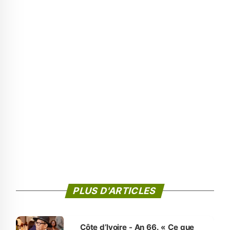
PLUS D'ARTICLES
Côte d’Ivoire - An 66. « Ce que