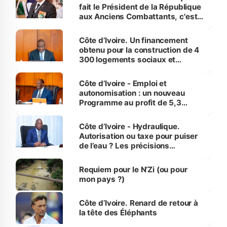
fait le Président de la République
aux Anciens Combattants, c'est
inédit » (Cne Yassoungo Koné ®)
Côte d’Ivoire. Un financement
obtenu pour la construction de 4
300 logements sociaux et
économiques à Abidjan, Bouaké
et Yamoussoukro
Côte d’Ivoire - Emploi et
autonomisation : un nouveau
Programme au profit de 5,3
millions de jeunes
Côte d’Ivoire - Hydraulique.
Autorisation ou taxe pour puiser
de l’eau ? Les précisions
d’Assahoré
Requiem pour le N’Zi (ou pour
mon pays ?)
Côte d’Ivoire. Renard de retour à
la tête des Éléphants