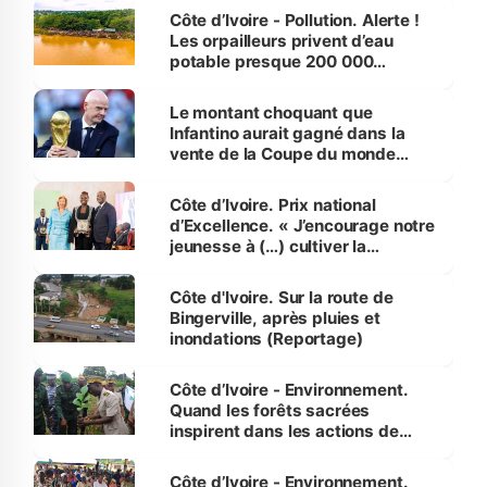
Côte d’Ivoire - Pollution. Alerte !
Les orpailleurs privent d’eau
potable presque 200 000
habitants autour d’Agboville
Le montant choquant que
Infantino aurait gagné dans la
vente de la Coupe du monde
révélé
Côte d’Ivoire. Prix national
d’Excellence. « J’encourage notre
jeunesse à (…) cultiver la
compétence et l’intégrité »
(Alassane Ouattara
Côte d'Ivoire. Sur la route de
Bingerville, après pluies et
inondations (Reportage)
Côte d’Ivoire - Environnement.
Quand les forêts sacrées
inspirent dans les actions de
reboisement
Côte d’Ivoire - Environnement.