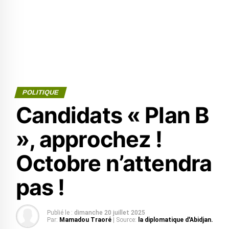
POLITIQUE
Candidats « Plan B
», approchez !
Octobre n’attendra
pas !
Publié le :
dimanche 20 juillet 2025
Par:
Mamadou Traoré
| Source:
la diplomatique d'Abidjan.