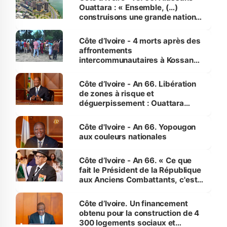
Ouattara : « Ensemble, (…)
construisons une grande nation
pour nous-mêmes et pour les
générations futures »
Côte d’Ivoire - 4 morts après des
affrontements
intercommunautaires à Kossandji
(Alepé) - Notre correspondant au
milieu des sinistrés
Côte d’Ivoire - An 66. Libération
de zones à risque et
déguerpissement : Ouattara
assure du « strict respect de
l'Etat de droit pour préserver les
Côte d'Ivoire - An 66. Yopougon
vies humaines »
aux couleurs nationales
Côte d’Ivoire - An 66. « Ce que
fait le Président de la République
aux Anciens Combattants, c'est
inédit » (Cne Yassoungo Koné ®)
Côte d’Ivoire. Un financement
obtenu pour la construction de 4
300 logements sociaux et