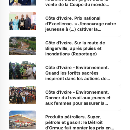
vente de la Coupe du monde
révélé
Côte d’Ivoire. Prix national
d’Excellence. « J’encourage notre
jeunesse à (…) cultiver la
compétence et l’intégrité »
(Alassane Ouattara
Côte d'Ivoire. Sur la route de
Bingerville, après pluies et
inondations (Reportage)
Côte d’Ivoire - Environnement.
Quand les forêts sacrées
inspirent dans les actions de
reboisement
Côte d’Ivoire - Environnement.
Donner du travail aux jeunes et
aux femmes pour assurer la
protection des espèces
menacées
Produits pétroliers. Super,
pétrole et gasoil : le Détroit
d’Ormuz fait monter les prix en