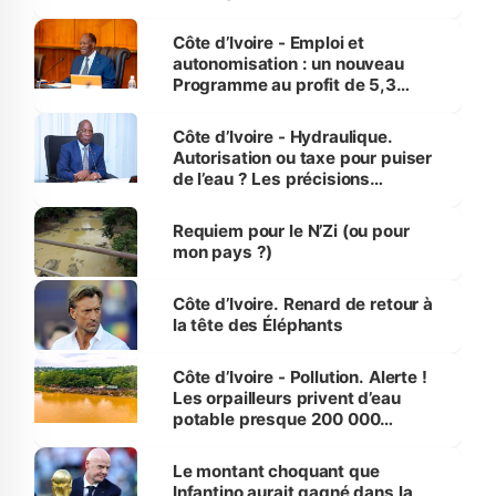
économiques à Abidjan, Bouaké
et Yamoussoukro
Côte d’Ivoire - Emploi et
autonomisation : un nouveau
Programme au profit de 5,3
millions de jeunes
Côte d’Ivoire - Hydraulique.
Autorisation ou taxe pour puiser
de l’eau ? Les précisions
d’Assahoré
Requiem pour le N’Zi (ou pour
mon pays ?)
Côte d’Ivoire. Renard de retour à
la tête des Éléphants
Côte d’Ivoire - Pollution. Alerte !
Les orpailleurs privent d’eau
potable presque 200 000
habitants autour d’Agboville
Le montant choquant que
Infantino aurait gagné dans la