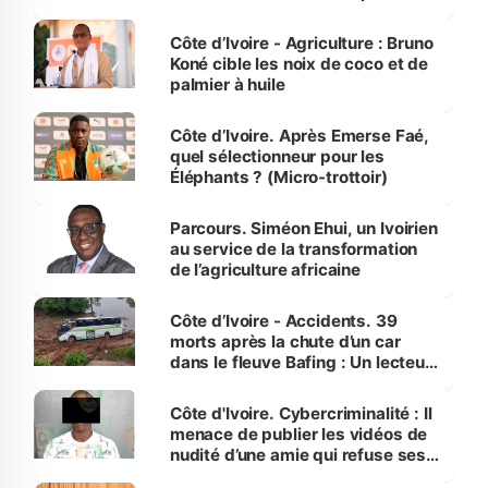
Côte d’Ivoire
Côte d’Ivoire - Agriculture : Bruno
Koné cible les noix de coco et de
palmier à huile
Côte d’Ivoire. Après Emerse Faé,
quel sélectionneur pour les
Éléphants ? (Micro-trottoir)
Parcours. Siméon Ehui, un Ivoirien
au service de la transformation
de l’agriculture africaine
Côte d’Ivoire - Accidents. 39
morts après la chute d’un car
dans le fleuve Bafing : Un lecteur
dénonce la légèreté du ministère
des Transports
Côte d'Ivoire. Cybercriminalité : Il
menace de publier les vidéos de
nudité d’une amie qui refuse ses
avances