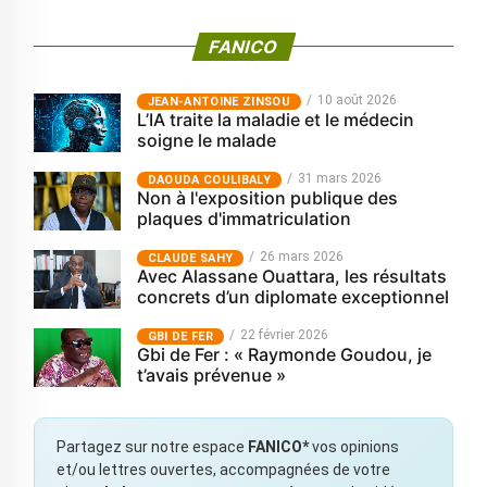
FANICO
10 août 2026
JEAN-ANTOINE ZINSOU
L’IA traite la maladie et le médecin
soigne le malade
31 mars 2026
‎DAOUDA COULIBALY
Non à l'exposition publique des
plaques d'immatriculation
26 mars 2026
CLAUDE SAHY
Avec Alassane Ouattara, les résultats
concrets d’un diplomate exceptionnel
22 février 2026
GBI DE FER
Gbi de Fer : « Raymonde Goudou, je
t’avais prévenue »
Partagez sur notre espace
FANICO*
vos opinions
et/ou lettres ouvertes, accompagnées de votre