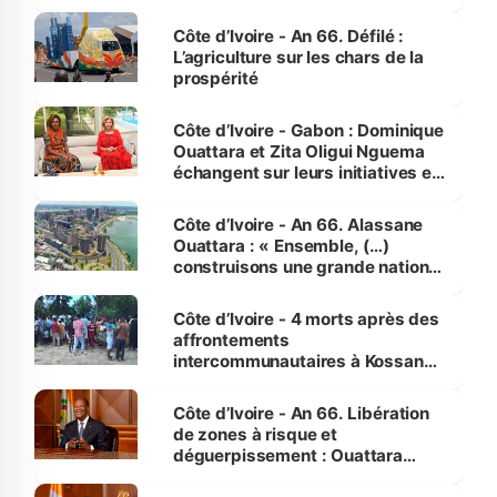
Côte d’Ivoire - An 66. Défilé :
L’agriculture sur les chars de la
prospérité
Côte d’Ivoire - Gabon : Dominique
Ouattara et Zita Oligui Nguema
échangent sur leurs initiatives en
faveur des femmes et des
enfants
Côte d’Ivoire - An 66. Alassane
Ouattara : « Ensemble, (…)
construisons une grande nation
pour nous-mêmes et pour les
générations futures »
Côte d’Ivoire - 4 morts après des
affrontements
intercommunautaires à Kossandji
(Alepé) - Notre correspondant au
milieu des sinistrés
Côte d’Ivoire - An 66. Libération
de zones à risque et
déguerpissement : Ouattara
assure du « strict respect de