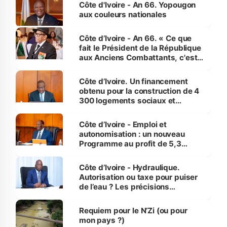
l'Etat de droit pour préserver les
Côte d'Ivoire - An 66. Yopougon
vies humaines »
aux couleurs nationales
Côte d’Ivoire - An 66. « Ce que
fait le Président de la République
aux Anciens Combattants, c'est
inédit » (Cne Yassoungo Koné ®)
Côte d’Ivoire. Un financement
obtenu pour la construction de 4
300 logements sociaux et
économiques à Abidjan, Bouaké
et Yamoussoukro
Côte d’Ivoire - Emploi et
autonomisation : un nouveau
Programme au profit de 5,3
millions de jeunes
Côte d’Ivoire - Hydraulique.
Autorisation ou taxe pour puiser
de l’eau ? Les précisions
d’Assahoré
Requiem pour le N’Zi (ou pour
mon pays ?)