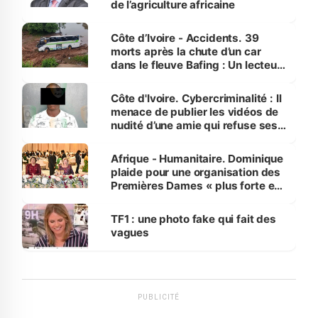
de l’agriculture africaine
Côte d’Ivoire - Accidents. 39
morts après la chute d’un car
dans le fleuve Bafing : Un lecteur
dénonce la légèreté du ministère
des Transports
Côte d'Ivoire. Cybercriminalité : Il
menace de publier les vidéos de
nudité d’une amie qui refuse ses
avances
Afrique - Humanitaire. Dominique
plaide pour une organisation des
Premières Dames « plus forte et
influente, dont l'impact s'affirme
sur la scène internationale »
TF1 : une photo fake qui fait des
vagues
PUBLICITÉ