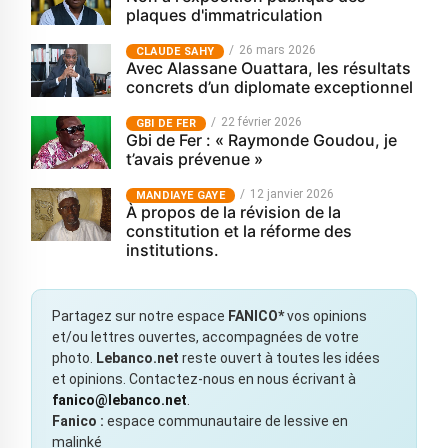
plaques d'immatriculation
26 mars 2026
CLAUDE SAHY
Avec Alassane Ouattara, les résultats
concrets d’un diplomate exceptionnel
22 février 2026
GBI DE FER
Gbi de Fer : « Raymonde Goudou, je
t’avais prévenue »
12 janvier 2026
MANDIAYE GAYE
À propos de la révision de la
constitution et la réforme des
institutions.
Partagez sur notre espace
FANICO*
vos opinions
et/ou lettres ouvertes, accompagnées de votre
photo.
Lebanco.net
reste ouvert à toutes les idées
et opinions. Contactez-nous en nous écrivant à
fanico@lebanco.net
.
Fanico :
espace communautaire de lessive en
malinké