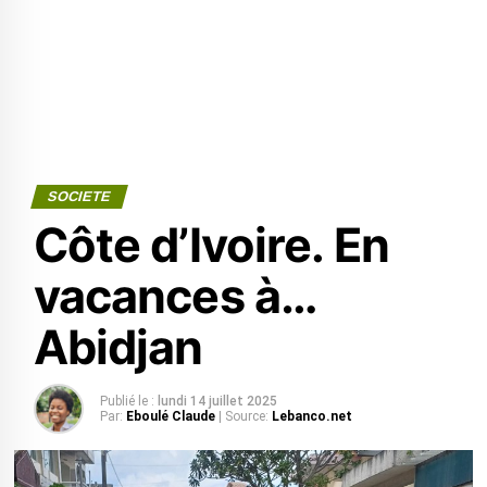
SOCIETE
Côte d’Ivoire. En
vacances à…
Abidjan
Publié le :
lundi 14 juillet 2025
Par:
Eboulé Claude
| Source:
Lebanco.net