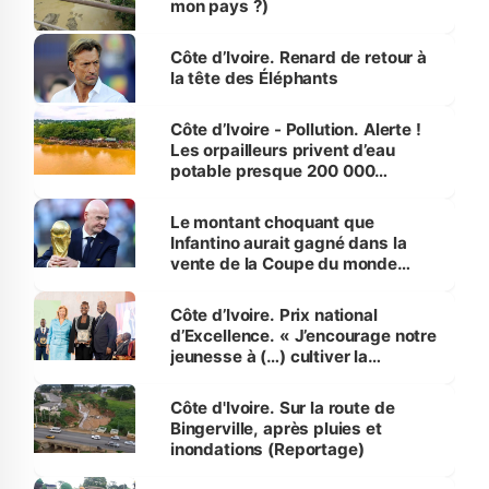
mon pays ?)
Côte d’Ivoire. Renard de retour à
la tête des Éléphants
Côte d’Ivoire - Pollution. Alerte !
Les orpailleurs privent d’eau
potable presque 200 000
habitants autour d’Agboville
Le montant choquant que
Infantino aurait gagné dans la
vente de la Coupe du monde
révélé
Côte d’Ivoire. Prix national
d’Excellence. « J’encourage notre
jeunesse à (…) cultiver la
compétence et l’intégrité »
(Alassane Ouattara
Côte d'Ivoire. Sur la route de
Bingerville, après pluies et
inondations (Reportage)