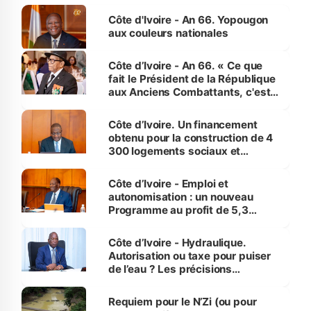
Côte d'Ivoire - An 66. Yopougon
aux couleurs nationales
Côte d’Ivoire - An 66. « Ce que
fait le Président de la République
aux Anciens Combattants, c'est
inédit » (Cne Yassoungo Koné ®)
Côte d’Ivoire. Un financement
obtenu pour la construction de 4
300 logements sociaux et
économiques à Abidjan, Bouaké
et Yamoussoukro
Côte d’Ivoire - Emploi et
autonomisation : un nouveau
Programme au profit de 5,3
millions de jeunes
Côte d’Ivoire - Hydraulique.
Autorisation ou taxe pour puiser
de l’eau ? Les précisions
d’Assahoré
Requiem pour le N’Zi (ou pour