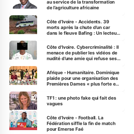
au service de la transformation
de l’agriculture africaine
Côte d’Ivoire - Accidents. 39
morts après la chute d’un car
dans le fleuve Bafing : Un lecteur
dénonce la légèreté du ministère
des Transports
Côte d'Ivoire. Cybercriminalité : Il
menace de publier les vidéos de
nudité d’une amie qui refuse ses
avances
Afrique - Humanitaire. Dominique
plaide pour une organisation des
Premières Dames « plus forte et
influente, dont l'impact s'affirme
sur la scène internationale »
TF1 : une photo fake qui fait des
vagues
Côte d’Ivoire - Football. La
Fédération siffle la fin de match
pour Emerse Faé