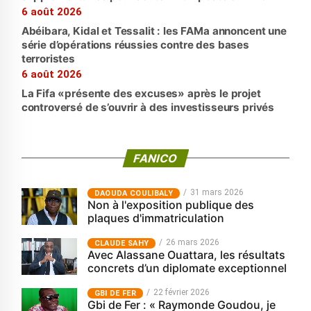
6 août 2026
Abéibara, Kidal et Tessalit : les FAMa annoncent une
série d’opérations réussies contre des bases
terroristes
6 août 2026
La Fifa «présente des excuses» après le projet
controversé de s’ouvrir à des investisseurs privés
FANICO
31 mars 2026
‎DAOUDA COULIBALY
Non à l'exposition publique des
plaques d'immatriculation
26 mars 2026
CLAUDE SAHY
Avec Alassane Ouattara, les résultats
concrets d’un diplomate exceptionnel
22 février 2026
GBI DE FER
Gbi de Fer : « Raymonde Goudou, je