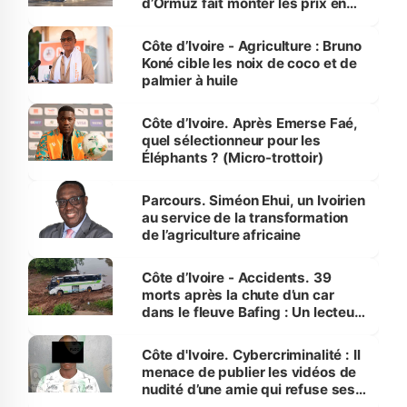
d’Ormuz fait monter les prix en
Côte d’Ivoire
Côte d’Ivoire - Agriculture : Bruno
Koné cible les noix de coco et de
palmier à huile
Côte d’Ivoire. Après Emerse Faé,
quel sélectionneur pour les
Éléphants ? (Micro-trottoir)
Parcours. Siméon Ehui, un Ivoirien
au service de la transformation
de l’agriculture africaine
Côte d’Ivoire - Accidents. 39
morts après la chute d’un car
dans le fleuve Bafing : Un lecteur
dénonce la légèreté du ministère
des Transports
Côte d'Ivoire. Cybercriminalité : Il
menace de publier les vidéos de
nudité d’une amie qui refuse ses
avances