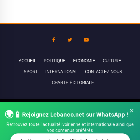
ACCUEIL
POLITIQUE
ECONOMIE
CULTURE
SPORT
INTERNATIONAL
CONTACTEZ-NOUS
CHARTE ÉDITORIALE
Copyright © 2010-2026 lebanco.net - Tous droits de reproduction
×
🌍📱
réservés - All rights reserved.
Rejoignez Lebanco.net sur WhatsApp !
Retrouvez toute l'actualité ivoirienne et internationale ainsi que
vos contenus préférés