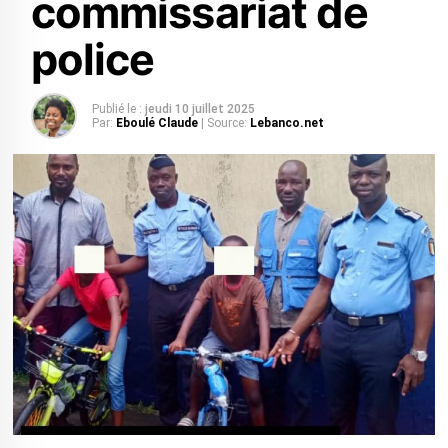
commissariat de
police
Publié le :
jeudi 10 juillet 2025
Par:
Eboulé Claude
| Source:
Lebanco.net