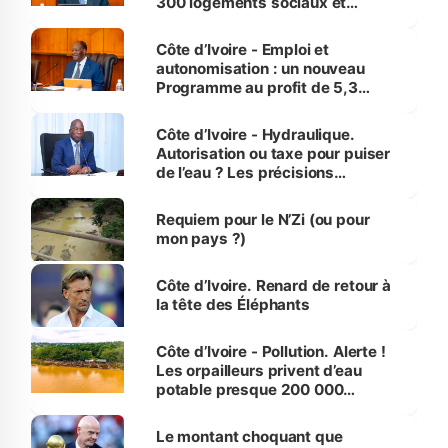
300 logements sociaux et
économiques à Abidjan, Bouaké
et Yamoussoukro
Côte d’Ivoire - Emploi et
autonomisation : un nouveau
Programme au profit de 5,3
millions de jeunes
Côte d’Ivoire - Hydraulique.
Autorisation ou taxe pour puiser
de l’eau ? Les précisions
d’Assahoré
Requiem pour le N’Zi (ou pour
mon pays ?)
Côte d’Ivoire. Renard de retour à
la tête des Éléphants
Côte d’Ivoire - Pollution. Alerte !
Les orpailleurs privent d’eau
potable presque 200 000
habitants autour d’Agboville
Le montant choquant que