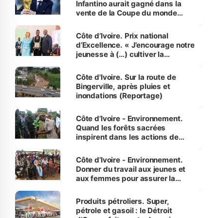
Infantino aurait gagné dans la
vente de la Coupe du monde
révélé
Côte d’Ivoire. Prix national
d’Excellence. « J’encourage notre
jeunesse à (…) cultiver la
compétence et l’intégrité »
(Alassane Ouattara
Côte d'Ivoire. Sur la route de
Bingerville, après pluies et
inondations (Reportage)
Côte d’Ivoire - Environnement.
Quand les forêts sacrées
inspirent dans les actions de
reboisement
Côte d’Ivoire - Environnement.
Donner du travail aux jeunes et
aux femmes pour assurer la
protection des espèces
menacées
Produits pétroliers. Super,
pétrole et gasoil : le Détroit