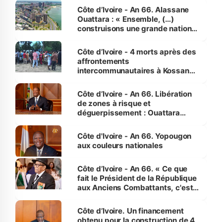
enfants
Côte d’Ivoire - An 66. Alassane
Ouattara : « Ensemble, (…)
construisons une grande nation
pour nous-mêmes et pour les
générations futures »
Côte d’Ivoire - 4 morts après des
affrontements
intercommunautaires à Kossandji
(Alepé) - Notre correspondant au
milieu des sinistrés
Côte d’Ivoire - An 66. Libération
de zones à risque et
déguerpissement : Ouattara
assure du « strict respect de
l'Etat de droit pour préserver les
Côte d'Ivoire - An 66. Yopougon
vies humaines »
aux couleurs nationales
Côte d’Ivoire - An 66. « Ce que
fait le Président de la République
aux Anciens Combattants, c'est
inédit » (Cne Yassoungo Koné ®)
Côte d’Ivoire. Un financement
obtenu pour la construction de 4