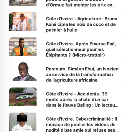
d’Ormuz fait monter les prix en
Côte d’Ivoire
Côte d’Ivoire - Agriculture : Bruno
Koné cible les noix de coco et de
palmier à huile
Côte d’Ivoire. Après Emerse Faé,
quel sélectionneur pour les
Éléphants ? (Micro-trottoir)
Parcours. Siméon Ehui, un Ivoirien
au service de la transformation
de l’agriculture africaine
Côte d’Ivoire - Accidents. 39
morts après la chute d’un car
dans le fleuve Bafing : Un lecteur
dénonce la légèreté du ministère
des Transports
Côte d'Ivoire. Cybercriminalité : Il
menace de publier les vidéos de
nudité d’une amie qui refuse ses