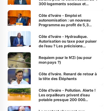
300 logements sociaux et
économiques à Abidjan, Bouaké
et Yamoussoukro
Côte d’Ivoire - Emploi et
autonomisation : un nouveau
Programme au profit de 5,3
millions de jeunes
Côte d’Ivoire - Hydraulique.
Autorisation ou taxe pour puiser
de l’eau ? Les précisions
d’Assahoré
Requiem pour le N’Zi (ou pour
mon pays ?)
Côte d’Ivoire. Renard de retour à
la tête des Éléphants
Côte d’Ivoire - Pollution. Alerte !
Les orpailleurs privent d’eau
potable presque 200 000
habitants autour d’Agboville