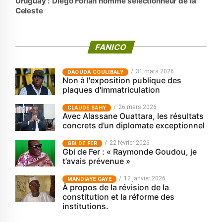
Uruguay : Diego Forlán nommé sélectionneur de la
Celeste
FANICO
31 mars 2026
‎DAOUDA COULIBALY
Non à l'exposition publique des
plaques d'immatriculation
26 mars 2026
CLAUDE SAHY
Avec Alassane Ouattara, les résultats
concrets d’un diplomate exceptionnel
22 février 2026
GBI DE FER
Gbi de Fer : « Raymonde Goudou, je
t’avais prévenue »
12 janvier 2026
MANDIAYE GAYE
À propos de la révision de la
constitution et la réforme des
institutions.