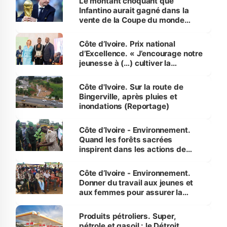
Le montant choquant que
Infantino aurait gagné dans la
vente de la Coupe du monde
révélé
Côte d’Ivoire. Prix national
d’Excellence. « J’encourage notre
jeunesse à (…) cultiver la
compétence et l’intégrité »
(Alassane Ouattara
Côte d'Ivoire. Sur la route de
Bingerville, après pluies et
inondations (Reportage)
Côte d’Ivoire - Environnement.
Quand les forêts sacrées
inspirent dans les actions de
reboisement
Côte d’Ivoire - Environnement.
Donner du travail aux jeunes et
aux femmes pour assurer la
protection des espèces
menacées
Produits pétroliers. Super,
pétrole et gasoil : le Détroit