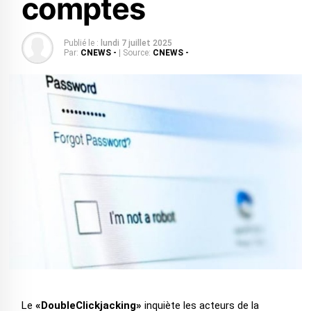
comptes
Publié le :
lundi 7 juillet 2025
Par:
CNEWS -
| Source:
CNEWS -
Le
«DoubleClickjacking»
inquiète les acteurs de la