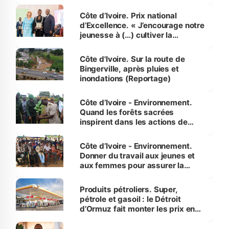
révélé
Côte d’Ivoire. Prix national
d’Excellence. « J’encourage notre
jeunesse à (…) cultiver la
compétence et l’intégrité »
(Alassane Ouattara
Côte d'Ivoire. Sur la route de
Bingerville, après pluies et
inondations (Reportage)
Côte d’Ivoire - Environnement.
Quand les forêts sacrées
inspirent dans les actions de
reboisement
Côte d’Ivoire - Environnement.
Donner du travail aux jeunes et
aux femmes pour assurer la
protection des espèces
menacées
Produits pétroliers. Super,
pétrole et gasoil : le Détroit
d’Ormuz fait monter les prix en
Côte d’Ivoire