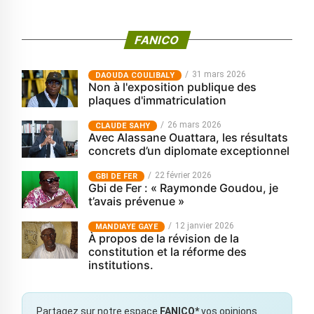
FANICO
31 mars 2026
‎DAOUDA COULIBALY
Non à l'exposition publique des
plaques d'immatriculation
26 mars 2026
CLAUDE SAHY
Avec Alassane Ouattara, les résultats
concrets d’un diplomate exceptionnel
22 février 2026
GBI DE FER
Gbi de Fer : « Raymonde Goudou, je
t’avais prévenue »
12 janvier 2026
MANDIAYE GAYE
À propos de la révision de la
constitution et la réforme des
institutions.
Partagez sur notre espace
FANICO*
vos opinions