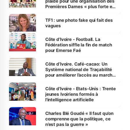
plaide pour une organisation des
Premières Dames « plus forte et
influente, dont l'impact s'affirme
sur la scène internationale »
TF1 : une photo fake qui fait des
vagues
Côte d’Ivoire - Football. La
Fédération siffle la fin de match
pour Emerse Faé
Côte d’Ivoire. Café-cacao: Un
Système national de Traçabilité
pour améliorer l’accès au marché
international
Côte d'Ivoire - Etats-Unis : Trente
jeunes Ivoiriens formés à
l'intelligence artificielle
Charles Blé Goudé « Il faut qu’on
comprenne que la politique, ce
n’est pas la guerre »