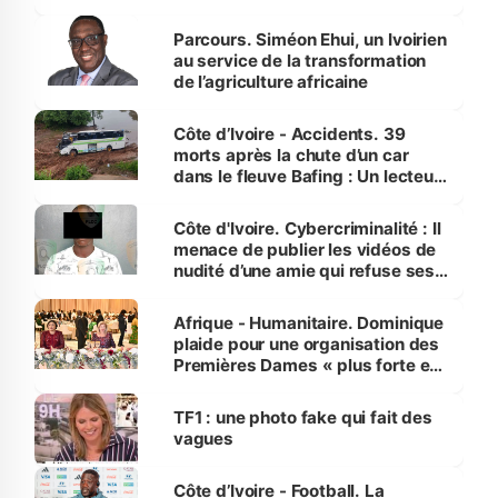
Parcours. Siméon Ehui, un Ivoirien
au service de la transformation
de l’agriculture africaine
Côte d’Ivoire - Accidents. 39
morts après la chute d’un car
dans le fleuve Bafing : Un lecteur
dénonce la légèreté du ministère
des Transports
Côte d'Ivoire. Cybercriminalité : Il
menace de publier les vidéos de
nudité d’une amie qui refuse ses
avances
Afrique - Humanitaire. Dominique
plaide pour une organisation des
Premières Dames « plus forte et
influente, dont l'impact s'affirme
sur la scène internationale »
TF1 : une photo fake qui fait des
vagues
Côte d’Ivoire - Football. La