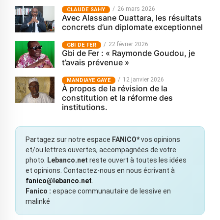
26 mars 2026
CLAUDE SAHY
Avec Alassane Ouattara, les résultats
concrets d’un diplomate exceptionnel
22 février 2026
GBI DE FER
Gbi de Fer : « Raymonde Goudou, je
t’avais prévenue »
12 janvier 2026
MANDIAYE GAYE
À propos de la révision de la
constitution et la réforme des
institutions.
Partagez sur notre espace
FANICO*
vos opinions
et/ou lettres ouvertes, accompagnées de votre
photo.
Lebanco.net
reste ouvert à toutes les idées
et opinions. Contactez-nous en nous écrivant à
fanico@lebanco.net
.
Fanico :
espace communautaire de lessive en
malinké