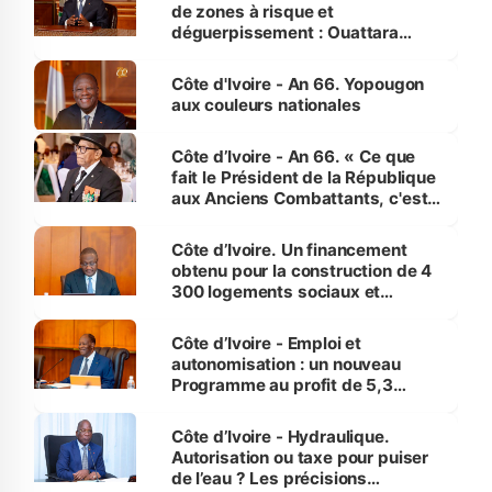
de zones à risque et
déguerpissement : Ouattara
assure du « strict respect de
l'Etat de droit pour préserver les
Côte d'Ivoire - An 66. Yopougon
vies humaines »
aux couleurs nationales
Côte d’Ivoire - An 66. « Ce que
fait le Président de la République
aux Anciens Combattants, c'est
inédit » (Cne Yassoungo Koné ®)
Côte d’Ivoire. Un financement
obtenu pour la construction de 4
300 logements sociaux et
économiques à Abidjan, Bouaké
et Yamoussoukro
Côte d’Ivoire - Emploi et
autonomisation : un nouveau
Programme au profit de 5,3
millions de jeunes
Côte d’Ivoire - Hydraulique.
Autorisation ou taxe pour puiser
de l’eau ? Les précisions