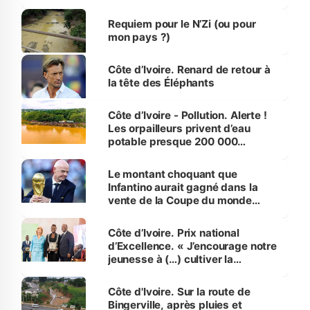
d’Assahoré
Requiem pour le N’Zi (ou pour
mon pays ?)
Côte d’Ivoire. Renard de retour à
la tête des Éléphants
Côte d’Ivoire - Pollution. Alerte !
Les orpailleurs privent d’eau
potable presque 200 000
habitants autour d’Agboville
Le montant choquant que
Infantino aurait gagné dans la
vente de la Coupe du monde
révélé
Côte d’Ivoire. Prix national
d’Excellence. « J’encourage notre
jeunesse à (…) cultiver la
compétence et l’intégrité »
(Alassane Ouattara
Côte d'Ivoire. Sur la route de
Bingerville, après pluies et