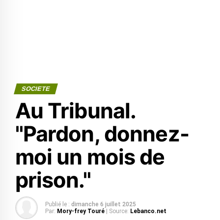
SOCIETE
Au Tribunal.
"Pardon, donnez-
moi un mois de
prison."
Publié le :
dimanche 6 juillet 2025
Par:
Mory-frey Touré
| Source:
Lebanco.net