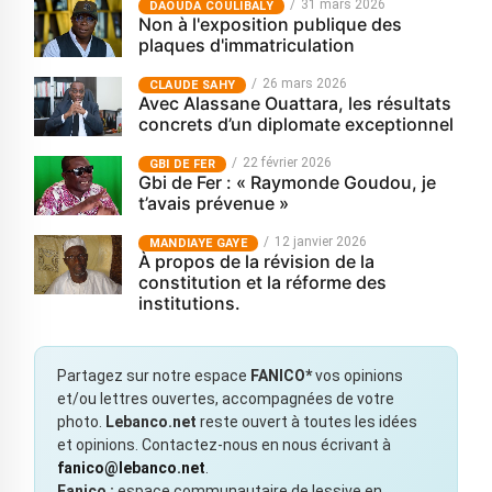
31 mars 2026
‎DAOUDA COULIBALY
Non à l'exposition publique des
plaques d'immatriculation
26 mars 2026
CLAUDE SAHY
Avec Alassane Ouattara, les résultats
concrets d’un diplomate exceptionnel
22 février 2026
GBI DE FER
Gbi de Fer : « Raymonde Goudou, je
t’avais prévenue »
12 janvier 2026
MANDIAYE GAYE
À propos de la révision de la
constitution et la réforme des
institutions.
Partagez sur notre espace
FANICO*
vos opinions
et/ou lettres ouvertes, accompagnées de votre
photo.
Lebanco.net
reste ouvert à toutes les idées
et opinions. Contactez-nous en nous écrivant à
fanico@lebanco.net
.
Fanico :
espace communautaire de lessive en