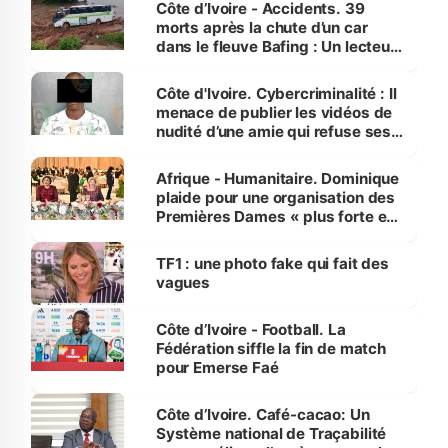
Côte d’Ivoire - Accidents. 39
morts après la chute d’un car
dans le fleuve Bafing : Un lecteur
dénonce la légèreté du ministère
des Transports
Côte d'Ivoire. Cybercriminalité : Il
menace de publier les vidéos de
nudité d’une amie qui refuse ses
avances
Afrique - Humanitaire. Dominique
plaide pour une organisation des
Premières Dames « plus forte et
influente, dont l'impact s'affirme
sur la scène internationale »
TF1 : une photo fake qui fait des
vagues
Côte d’Ivoire - Football. La
Fédération siffle la fin de match
pour Emerse Faé
Côte d’Ivoire. Café-cacao: Un
Système national de Traçabilité