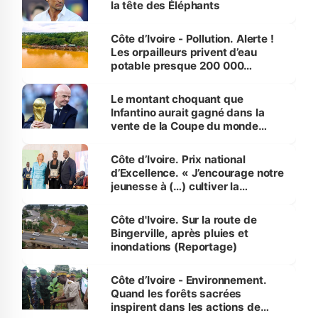
la tête des Éléphants
Côte d’Ivoire - Pollution. Alerte !
Les orpailleurs privent d’eau
potable presque 200 000
habitants autour d’Agboville
Le montant choquant que
Infantino aurait gagné dans la
vente de la Coupe du monde
révélé
Côte d’Ivoire. Prix national
d’Excellence. « J’encourage notre
jeunesse à (…) cultiver la
compétence et l’intégrité »
(Alassane Ouattara
Côte d'Ivoire. Sur la route de
Bingerville, après pluies et
inondations (Reportage)
Côte d’Ivoire - Environnement.
Quand les forêts sacrées
inspirent dans les actions de