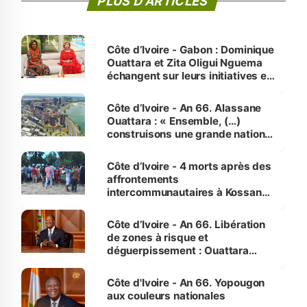
PLUS D'ARTICLES
Côte d’Ivoire - Gabon : Dominique
Ouattara et Zita Oligui Nguema
échangent sur leurs initiatives en
faveur des femmes et des
enfants
Côte d’Ivoire - An 66. Alassane
Ouattara : « Ensemble, (…)
construisons une grande nation
pour nous-mêmes et pour les
générations futures »
Côte d’Ivoire - 4 morts après des
affrontements
intercommunautaires à Kossandji
(Alepé) - Notre correspondant au
milieu des sinistrés
Côte d’Ivoire - An 66. Libération
de zones à risque et
déguerpissement : Ouattara
assure du « strict respect de
l'Etat de droit pour préserver les
Côte d'Ivoire - An 66. Yopougon
vies humaines »
aux couleurs nationales