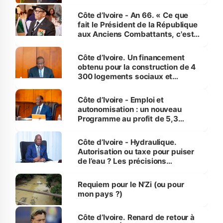
Côte d’Ivoire - An 66. « Ce que
fait le Président de la République
aux Anciens Combattants, c'est
inédit » (Cne Yassoungo Koné ®)
Côte d’Ivoire. Un financement
obtenu pour la construction de 4
300 logements sociaux et
économiques à Abidjan, Bouaké
et Yamoussoukro
Côte d’Ivoire - Emploi et
autonomisation : un nouveau
Programme au profit de 5,3
millions de jeunes
Côte d’Ivoire - Hydraulique.
Autorisation ou taxe pour puiser
de l’eau ? Les précisions
d’Assahoré
Requiem pour le N’Zi (ou pour
mon pays ?)
Côte d’Ivoire. Renard de retour à