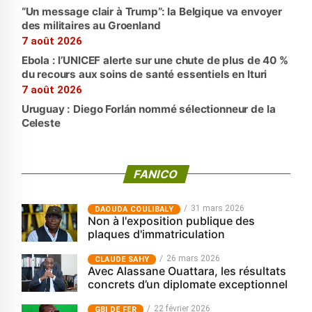
“Un message clair à Trump”: la Belgique va envoyer
des militaires au Groenland
7 août 2026
Ebola : l’UNICEF alerte sur une chute de plus de 40 %
du recours aux soins de santé essentiels en Ituri
7 août 2026
Uruguay : Diego Forlán nommé sélectionneur de la
Celeste
FANICO
31 mars 2026
‎DAOUDA COULIBALY
Non à l'exposition publique des
plaques d'immatriculation
26 mars 2026
CLAUDE SAHY
Avec Alassane Ouattara, les résultats
concrets d’un diplomate exceptionnel
22 février 2026
GBI DE FER