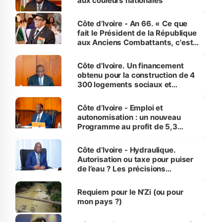
aux couleurs nationales
Côte d’Ivoire - An 66. « Ce que
fait le Président de la République
aux Anciens Combattants, c'est
inédit » (Cne Yassoungo Koné ®)
Côte d’Ivoire. Un financement
obtenu pour la construction de 4
300 logements sociaux et
économiques à Abidjan, Bouaké
et Yamoussoukro
Côte d’Ivoire - Emploi et
autonomisation : un nouveau
Programme au profit de 5,3
millions de jeunes
Côte d’Ivoire - Hydraulique.
Autorisation ou taxe pour puiser
de l’eau ? Les précisions
d’Assahoré
Requiem pour le N’Zi (ou pour
mon pays ?)