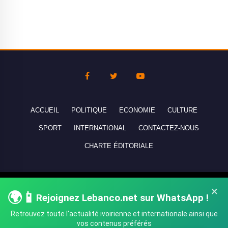
ACCUEIL
POLITIQUE
ECONOMIE
CULTURE
SPORT
INTERNATIONAL
CONTACTEZ-NOUS
CHARTE ÉDITORIALE
Copyright © 2010-2026 lebanco.net - Tous droits de reproduction
×
🌍📱
Rejoignez Lebanco.net sur WhatsApp !
réservés - All rights reserved.
Retrouvez toute l'actualité ivoirienne et internationale ainsi que
vos contenus préférés