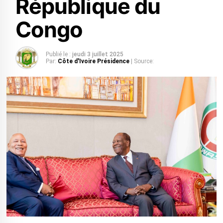
République du
Congo
Publié le :
jeudi 3 juillet 2025
Par:
Côte d'Ivoire Présidence
| Source: