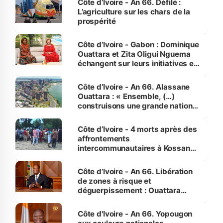
Côte d’Ivoire - An 66. Défilé :
L’agriculture sur les chars de la
prospérité
Côte d’Ivoire - Gabon : Dominique
Ouattara et Zita Oligui Nguema
échangent sur leurs initiatives en
faveur des femmes et des
enfants
Côte d’Ivoire - An 66. Alassane
Ouattara : « Ensemble, (…)
construisons une grande nation
pour nous-mêmes et pour les
générations futures »
Côte d’Ivoire - 4 morts après des
affrontements
intercommunautaires à Kossandji
(Alepé) - Notre correspondant au
milieu des sinistrés
Côte d’Ivoire - An 66. Libération
de zones à risque et
déguerpissement : Ouattara
assure du « strict respect de
l'Etat de droit pour préserver les
Côte d'Ivoire - An 66. Yopougon
vies humaines »