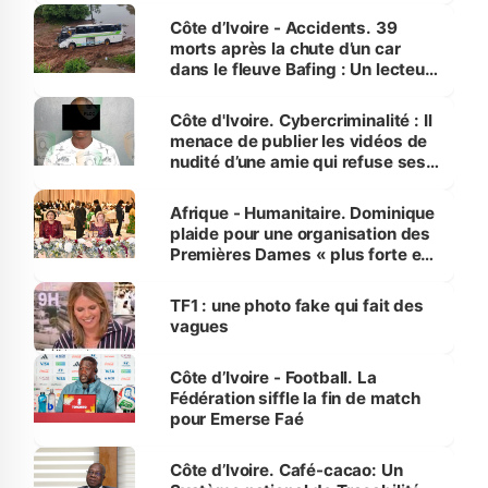
Côte d’Ivoire - Accidents. 39
morts après la chute d’un car
dans le fleuve Bafing : Un lecteur
dénonce la légèreté du ministère
des Transports
Côte d'Ivoire. Cybercriminalité : Il
menace de publier les vidéos de
nudité d’une amie qui refuse ses
avances
Afrique - Humanitaire. Dominique
plaide pour une organisation des
Premières Dames « plus forte et
influente, dont l'impact s'affirme
sur la scène internationale »
TF1 : une photo fake qui fait des
vagues
Côte d’Ivoire - Football. La
Fédération siffle la fin de match
pour Emerse Faé
Côte d’Ivoire. Café-cacao: Un