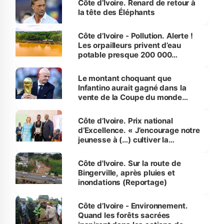
Côte d’Ivoire. Renard de retour à
la tête des Éléphants
Côte d’Ivoire - Pollution. Alerte !
Les orpailleurs privent d’eau
potable presque 200 000
habitants autour d’Agboville
Le montant choquant que
Infantino aurait gagné dans la
vente de la Coupe du monde
révélé
Côte d’Ivoire. Prix national
d’Excellence. « J’encourage notre
jeunesse à (…) cultiver la
compétence et l’intégrité »
(Alassane Ouattara
Côte d'Ivoire. Sur la route de
Bingerville, après pluies et
inondations (Reportage)
Côte d’Ivoire - Environnement.
Quand les forêts sacrées