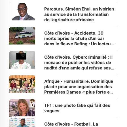
Parcours. Siméon Ehui, un Ivoirien
au service de la transformation
de l’agriculture africaine
Côte d’Ivoire - Accidents. 39
morts après la chute d’un car
dans le fleuve Bafing : Un lecteur
dénonce la légèreté du ministère
des Transports
Côte d'Ivoire. Cybercriminalité : Il
menace de publier les vidéos de
nudité d’une amie qui refuse ses
avances
Afrique - Humanitaire. Dominique
plaide pour une organisation des
Premières Dames « plus forte et
influente, dont l'impact s'affirme
sur la scène internationale »
TF1 : une photo fake qui fait des
vagues
Côte d’Ivoire - Football. La