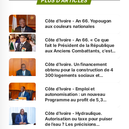
PLUS D'ARTICLES
Côte d'Ivoire - An 66. Yopougon
aux couleurs nationales
Côte d’Ivoire - An 66. « Ce que
fait le Président de la République
aux Anciens Combattants, c'est
inédit » (Cne Yassoungo Koné ®)
Côte d’Ivoire. Un financement
obtenu pour la construction de 4
300 logements sociaux et
économiques à Abidjan, Bouaké
et Yamoussoukro
Côte d’Ivoire - Emploi et
autonomisation : un nouveau
Programme au profit de 5,3
millions de jeunes
Côte d’Ivoire - Hydraulique.
Autorisation ou taxe pour puiser
de l’eau ? Les précisions