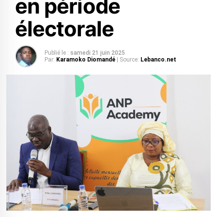
en période
électorale
Publié le :
samedi 21 juin 2025
Par:
Karamoko Diomandé
| Source:
Lebanco.net