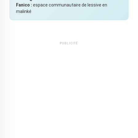
Fanico :
espace communautaire de lessive en
malinké
PUBLICITÉ