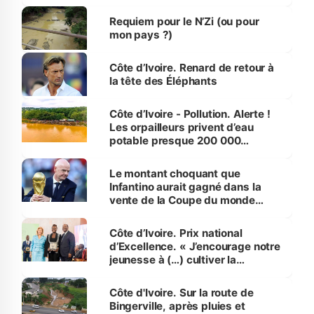
d’Assahoré
Requiem pour le N’Zi (ou pour
mon pays ?)
Côte d’Ivoire. Renard de retour à
la tête des Éléphants
Côte d’Ivoire - Pollution. Alerte !
Les orpailleurs privent d’eau
potable presque 200 000
habitants autour d’Agboville
Le montant choquant que
Infantino aurait gagné dans la
vente de la Coupe du monde
révélé
Côte d’Ivoire. Prix national
d’Excellence. « J’encourage notre
jeunesse à (…) cultiver la
compétence et l’intégrité »
(Alassane Ouattara
Côte d'Ivoire. Sur la route de
Bingerville, après pluies et