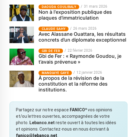
31 mars 2026
‎DAOUDA COULIBALY
Non à l'exposition publique des
plaques d'immatriculation
26 mars 2026
CLAUDE SAHY
Avec Alassane Ouattara, les résultats
concrets d’un diplomate exceptionnel
22 février 2026
GBI DE FER
Gbi de Fer : « Raymonde Goudou, je
t’avais prévenue »
12 janvier 2026
MANDIAYE GAYE
À propos de la révision de la
constitution et la réforme des
institutions.
Partagez sur notre espace
FANICO*
vos opinions
et/ou lettres ouvertes, accompagnées de votre
photo.
Lebanco.net
reste ouvert à toutes les idées
et opinions. Contactez-nous en nous écrivant à
fanico@lebanco.net
.