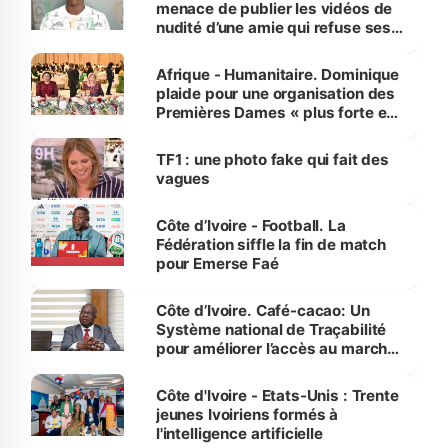
menace de publier les vidéos de
nudité d’une amie qui refuse ses
avances
Afrique - Humanitaire. Dominique
plaide pour une organisation des
Premières Dames « plus forte et
influente, dont l'impact s'affirme
sur la scène internationale »
TF1 : une photo fake qui fait des
vagues
Côte d’Ivoire - Football. La
Fédération siffle la fin de match
pour Emerse Faé
Côte d’Ivoire. Café-cacao: Un
Système national de Traçabilité
pour améliorer l’accès au marché
international
Côte d'Ivoire - Etats-Unis : Trente
jeunes Ivoiriens formés à
l'intelligence artificielle