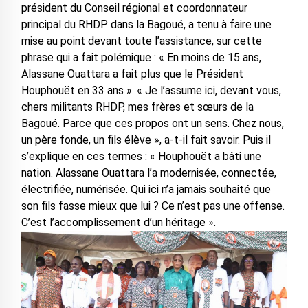
président du Conseil régional et coordonnateur
principal du RHDP dans la Bagoué, a tenu à faire une
mise au point devant toute l’assistance, sur cette
phrase qui a fait polémique : « En moins de 15 ans,
Alassane Ouattara a fait plus que le Président
Houphouët en 33 ans ». « Je l’assume ici, devant vous,
chers militants RHDP, mes frères et sœurs de la
Bagoué. Parce que ces propos ont un sens. Chez nous,
un père fonde, un fils élève », a-t-il fait savoir. Puis il
s’explique en ces termes : « Houphouët a bâti une
nation. Alassane Ouattara l’a modernisée, connectée,
électrifiée, numérisée. Qui ici n’a jamais souhaité que
son fils fasse mieux que lui ? Ce n’est pas une offense.
C’est l’accomplissement d’un héritage ».