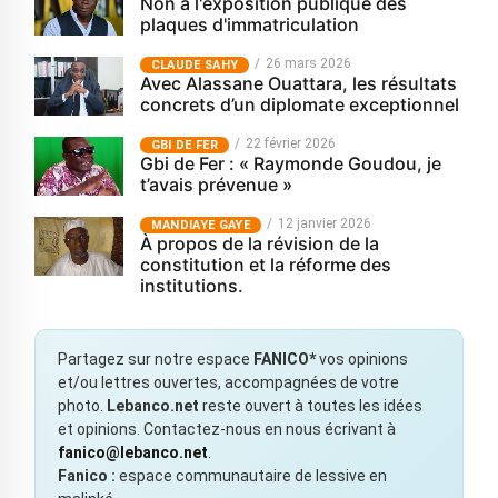
Non à l'exposition publique des
plaques d'immatriculation
26 mars 2026
CLAUDE SAHY
Avec Alassane Ouattara, les résultats
concrets d’un diplomate exceptionnel
22 février 2026
GBI DE FER
Gbi de Fer : « Raymonde Goudou, je
t’avais prévenue »
12 janvier 2026
MANDIAYE GAYE
À propos de la révision de la
constitution et la réforme des
institutions.
Partagez sur notre espace
FANICO*
vos opinions
et/ou lettres ouvertes, accompagnées de votre
photo.
Lebanco.net
reste ouvert à toutes les idées
et opinions. Contactez-nous en nous écrivant à
fanico@lebanco.net
.
Fanico :
espace communautaire de lessive en