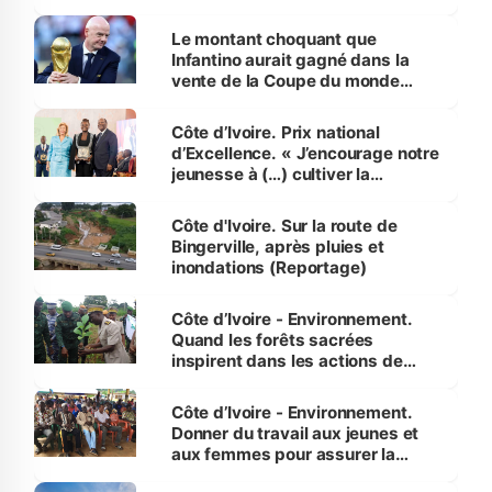
habitants autour d’Agboville
Le montant choquant que
Infantino aurait gagné dans la
vente de la Coupe du monde
révélé
Côte d’Ivoire. Prix national
d’Excellence. « J’encourage notre
jeunesse à (…) cultiver la
compétence et l’intégrité »
(Alassane Ouattara
Côte d'Ivoire. Sur la route de
Bingerville, après pluies et
inondations (Reportage)
Côte d’Ivoire - Environnement.
Quand les forêts sacrées
inspirent dans les actions de
reboisement
Côte d’Ivoire - Environnement.
Donner du travail aux jeunes et
aux femmes pour assurer la
protection des espèces