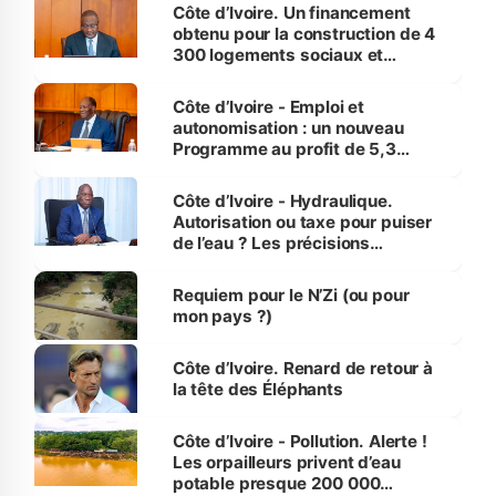
Côte d’Ivoire. Un financement
obtenu pour la construction de 4
300 logements sociaux et
économiques à Abidjan, Bouaké
et Yamoussoukro
Côte d’Ivoire - Emploi et
autonomisation : un nouveau
Programme au profit de 5,3
millions de jeunes
Côte d’Ivoire - Hydraulique.
Autorisation ou taxe pour puiser
de l’eau ? Les précisions
d’Assahoré
Requiem pour le N’Zi (ou pour
mon pays ?)
Côte d’Ivoire. Renard de retour à
la tête des Éléphants
Côte d’Ivoire - Pollution. Alerte !
Les orpailleurs privent d’eau
potable presque 200 000