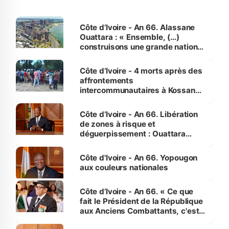
Côte d’Ivoire - An 66. Alassane
Ouattara : « Ensemble, (…)
construisons une grande nation
pour nous-mêmes et pour les
générations futures »
Côte d’Ivoire - 4 morts après des
affrontements
intercommunautaires à Kossandji
(Alepé) - Notre correspondant au
milieu des sinistrés
Côte d’Ivoire - An 66. Libération
de zones à risque et
déguerpissement : Ouattara
assure du « strict respect de
l'Etat de droit pour préserver les
Côte d'Ivoire - An 66. Yopougon
vies humaines »
aux couleurs nationales
Côte d’Ivoire - An 66. « Ce que
fait le Président de la République
aux Anciens Combattants, c'est
inédit » (Cne Yassoungo Koné ®)