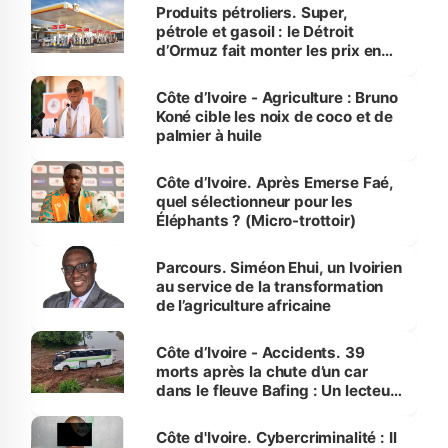
menacées
Produits pétroliers. Super,
pétrole et gasoil : le Détroit
d’Ormuz fait monter les prix en
Côte d’Ivoire
Côte d’Ivoire - Agriculture : Bruno
Koné cible les noix de coco et de
palmier à huile
Côte d’Ivoire. Après Emerse Faé,
quel sélectionneur pour les
Éléphants ? (Micro-trottoir)
Parcours. Siméon Ehui, un Ivoirien
au service de la transformation
de l’agriculture africaine
Côte d’Ivoire - Accidents. 39
morts après la chute d’un car
dans le fleuve Bafing : Un lecteur
dénonce la légèreté du ministère
des Transports
Côte d'Ivoire. Cybercriminalité : Il