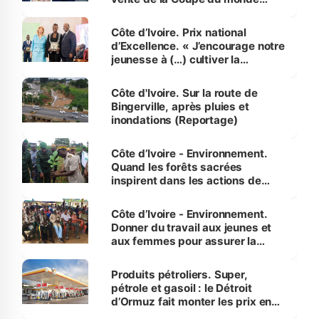
révélé
Côte d’Ivoire. Prix national
d’Excellence. « J’encourage notre
jeunesse à (…) cultiver la
compétence et l’intégrité »
(Alassane Ouattara
Côte d'Ivoire. Sur la route de
Bingerville, après pluies et
inondations (Reportage)
Côte d’Ivoire - Environnement.
Quand les forêts sacrées
inspirent dans les actions de
reboisement
Côte d’Ivoire - Environnement.
Donner du travail aux jeunes et
aux femmes pour assurer la
protection des espèces
menacées
Produits pétroliers. Super,
pétrole et gasoil : le Détroit
d’Ormuz fait monter les prix en
Côte d’Ivoire