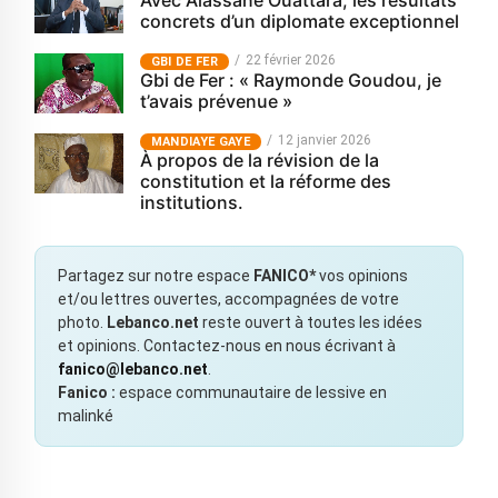
Avec Alassane Ouattara, les résultats
concrets d’un diplomate exceptionnel
22 février 2026
GBI DE FER
Gbi de Fer : « Raymonde Goudou, je
t’avais prévenue »
12 janvier 2026
MANDIAYE GAYE
À propos de la révision de la
constitution et la réforme des
institutions.
Partagez sur notre espace
FANICO*
vos opinions
et/ou lettres ouvertes, accompagnées de votre
photo.
Lebanco.net
reste ouvert à toutes les idées
et opinions. Contactez-nous en nous écrivant à
fanico@lebanco.net
.
Fanico :
espace communautaire de lessive en
malinké