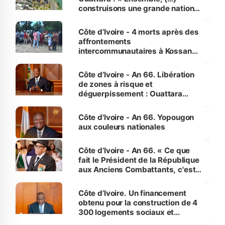
construisons une grande nation
pour nous-mêmes et pour les
générations futures »
Côte d’Ivoire - 4 morts après des
affrontements
intercommunautaires à Kossandji
(Alepé) - Notre correspondant au
milieu des sinistrés
Côte d’Ivoire - An 66. Libération
de zones à risque et
déguerpissement : Ouattara
assure du « strict respect de
l'Etat de droit pour préserver les
Côte d'Ivoire - An 66. Yopougon
vies humaines »
aux couleurs nationales
Côte d’Ivoire - An 66. « Ce que
fait le Président de la République
aux Anciens Combattants, c'est
inédit » (Cne Yassoungo Koné ®)
Côte d’Ivoire. Un financement
obtenu pour la construction de 4
300 logements sociaux et
économiques à Abidjan, Bouaké