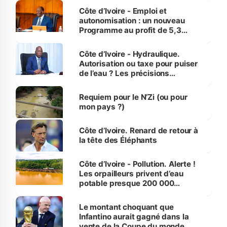
et Yamoussoukro
Côte d’Ivoire - Emploi et
autonomisation : un nouveau
Programme au profit de 5,3
millions de jeunes
Côte d’Ivoire - Hydraulique.
Autorisation ou taxe pour puiser
de l’eau ? Les précisions
d’Assahoré
Requiem pour le N’Zi (ou pour
mon pays ?)
Côte d’Ivoire. Renard de retour à
la tête des Éléphants
Côte d’Ivoire - Pollution. Alerte !
Les orpailleurs privent d’eau
potable presque 200 000
habitants autour d’Agboville
Le montant choquant que
Infantino aurait gagné dans la
vente de la Coupe du monde