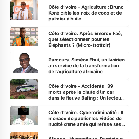
Côte d’Ivoire - Agriculture : Bruno
Koné cible les noix de coco et de
palmier à huile
Côte d’Ivoire. Après Emerse Faé,
quel sélectionneur pour les
Éléphants ? (Micro-trottoir)
Parcours. Siméon Ehui, un Ivoirien
au service de la transformation
de l’agriculture africaine
Côte d’Ivoire - Accidents. 39
morts après la chute d’un car
dans le fleuve Bafing : Un lecteur
dénonce la légèreté du ministère
des Transports
Côte d'Ivoire. Cybercriminalité : Il
menace de publier les vidéos de
nudité d’une amie qui refuse ses
avances
Afrique - Humanitaire. Dominique