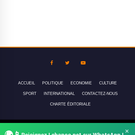
ACCUEIL
POLITIQUE
ECONOMIE
CULTURE
SPORT
INTERNATIONAL
CONTACTEZ-NOUS
CHARTE ÉDITORIALE
Copyright © 2010-2026 lebanco.net - Tous droits de reproduction
×
🌍📱
Rejoignez Lebanco.net sur WhatsApp !
réservés - All rights reserved.