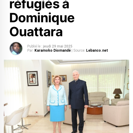
réfugiés à
Dominique
Ouattara
Publié le :
jeudi 29 mai 2025
Par:
Karamoko Diomandé
| Source:
Lebanco.net