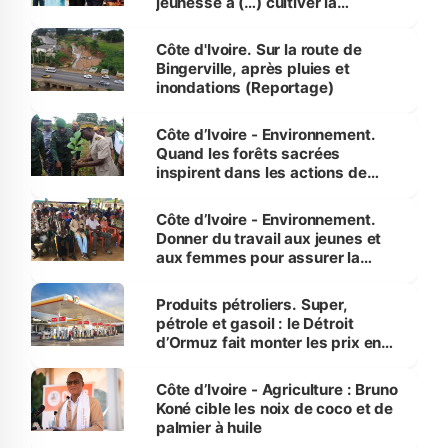
jeunesse à (…) cultiver la
compétence et l’intégrité »
(Alassane Ouattara
Côte d'Ivoire. Sur la route de
Bingerville, après pluies et
inondations (Reportage)
Côte d’Ivoire - Environnement.
Quand les forêts sacrées
inspirent dans les actions de
reboisement
Côte d’Ivoire - Environnement.
Donner du travail aux jeunes et
aux femmes pour assurer la
protection des espèces
menacées
Produits pétroliers. Super,
pétrole et gasoil : le Détroit
d’Ormuz fait monter les prix en
Côte d’Ivoire
Côte d’Ivoire - Agriculture : Bruno
Koné cible les noix de coco et de
palmier à huile