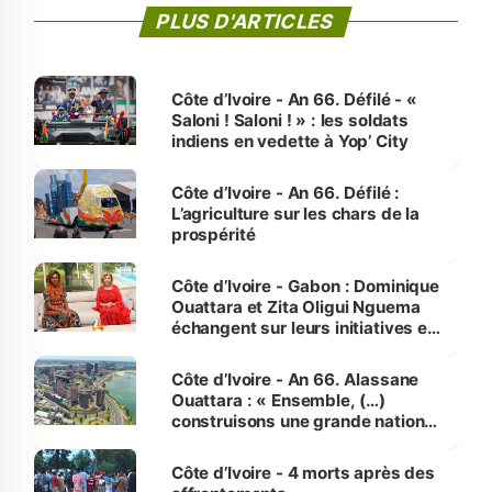
PLUS D'ARTICLES
Côte d’Ivoire - An 66. Défilé - «
Saloni ! Saloni ! » : les soldats
indiens en vedette à Yop’ City
Côte d’Ivoire - An 66. Défilé :
L’agriculture sur les chars de la
prospérité
Côte d’Ivoire - Gabon : Dominique
Ouattara et Zita Oligui Nguema
échangent sur leurs initiatives en
faveur des femmes et des
enfants
Côte d’Ivoire - An 66. Alassane
Ouattara : « Ensemble, (…)
construisons une grande nation
pour nous-mêmes et pour les
générations futures »
Côte d’Ivoire - 4 morts après des