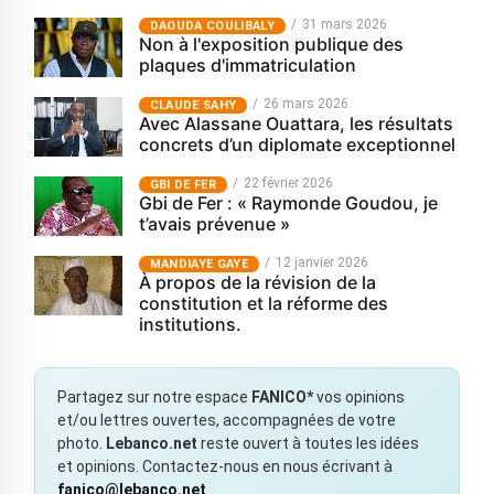
31 mars 2026
‎DAOUDA COULIBALY
Non à l'exposition publique des
plaques d'immatriculation
26 mars 2026
CLAUDE SAHY
Avec Alassane Ouattara, les résultats
concrets d’un diplomate exceptionnel
22 février 2026
GBI DE FER
Gbi de Fer : « Raymonde Goudou, je
t’avais prévenue »
12 janvier 2026
MANDIAYE GAYE
À propos de la révision de la
constitution et la réforme des
institutions.
Partagez sur notre espace
FANICO*
vos opinions
et/ou lettres ouvertes, accompagnées de votre
photo.
Lebanco.net
reste ouvert à toutes les idées
et opinions. Contactez-nous en nous écrivant à
fanico@lebanco.net
.