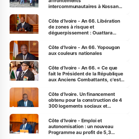
affrontements
intercommunautaires à Kossandji
(Alepé) - Notre correspondant au
milieu des sinistrés
Côte d’Ivoire - An 66. Libération
de zones à risque et
déguerpissement : Ouattara
assure du « strict respect de
l'Etat de droit pour préserver les
Côte d'Ivoire - An 66. Yopougon
vies humaines »
aux couleurs nationales
Côte d’Ivoire - An 66. « Ce que
fait le Président de la République
aux Anciens Combattants, c'est
inédit » (Cne Yassoungo Koné ®)
Côte d’Ivoire. Un financement
obtenu pour la construction de 4
300 logements sociaux et
économiques à Abidjan, Bouaké
et Yamoussoukro
Côte d’Ivoire - Emploi et
autonomisation : un nouveau
Programme au profit de 5,3
millions de jeunes