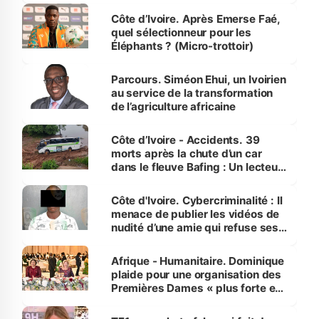
Côte d’Ivoire. Après Emerse Faé,
quel sélectionneur pour les
Éléphants ? (Micro-trottoir)
Parcours. Siméon Ehui, un Ivoirien
au service de la transformation
de l’agriculture africaine
Côte d’Ivoire - Accidents. 39
morts après la chute d’un car
dans le fleuve Bafing : Un lecteur
dénonce la légèreté du ministère
des Transports
Côte d'Ivoire. Cybercriminalité : Il
menace de publier les vidéos de
nudité d’une amie qui refuse ses
avances
Afrique - Humanitaire. Dominique
plaide pour une organisation des
Premières Dames « plus forte et
influente, dont l'impact s'affirme
sur la scène internationale »