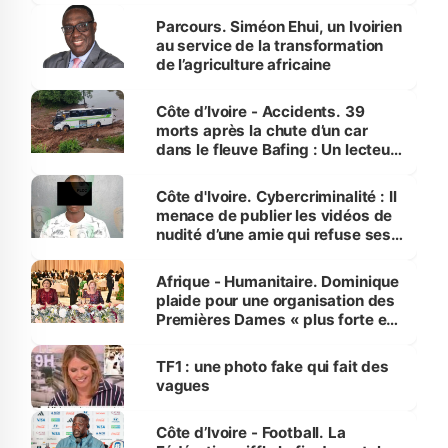
Parcours. Siméon Ehui, un Ivoirien
au service de la transformation
de l’agriculture africaine
Côte d’Ivoire - Accidents. 39
morts après la chute d’un car
dans le fleuve Bafing : Un lecteur
dénonce la légèreté du ministère
des Transports
Côte d'Ivoire. Cybercriminalité : Il
menace de publier les vidéos de
nudité d’une amie qui refuse ses
avances
Afrique - Humanitaire. Dominique
plaide pour une organisation des
Premières Dames « plus forte et
influente, dont l'impact s'affirme
sur la scène internationale »
TF1 : une photo fake qui fait des
vagues
Côte d’Ivoire - Football. La