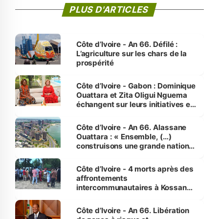
PLUS D'ARTICLES
Côte d’Ivoire - An 66. Défilé :
L’agriculture sur les chars de la
prospérité
Côte d’Ivoire - Gabon : Dominique
Ouattara et Zita Oligui Nguema
échangent sur leurs initiatives en
faveur des femmes et des
enfants
Côte d’Ivoire - An 66. Alassane
Ouattara : « Ensemble, (…)
construisons une grande nation
pour nous-mêmes et pour les
générations futures »
Côte d’Ivoire - 4 morts après des
affrontements
intercommunautaires à Kossandji
(Alepé) - Notre correspondant au
milieu des sinistrés
Côte d’Ivoire - An 66. Libération