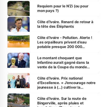
Requiem pour le N’Zi (ou pour
mon pays ?)
Côte d’Ivoire. Renard de retour à
la tête des Éléphants
Côte d’Ivoire - Pollution. Alerte !
Les orpailleurs privent d’eau
potable presque 200 000
habitants autour d’Agboville
Le montant choquant que
Infantino aurait gagné dans la
vente de la Coupe du monde
révélé
Côte d’Ivoire. Prix national
d’Excellence. « J’encourage notre
jeunesse à (…) cultiver la
compétence et l’intégrité »
(Alassane Ouattara
Côte d'Ivoire. Sur la route de
Bingerville, après pluies et