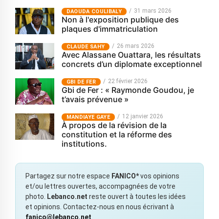
31 mars 2026
‎DAOUDA COULIBALY
Non à l'exposition publique des
plaques d'immatriculation
26 mars 2026
CLAUDE SAHY
Avec Alassane Ouattara, les résultats
concrets d’un diplomate exceptionnel
22 février 2026
GBI DE FER
Gbi de Fer : « Raymonde Goudou, je
t’avais prévenue »
12 janvier 2026
MANDIAYE GAYE
À propos de la révision de la
constitution et la réforme des
institutions.
Partagez sur notre espace
FANICO*
vos opinions
et/ou lettres ouvertes, accompagnées de votre
photo.
Lebanco.net
reste ouvert à toutes les idées
et opinions. Contactez-nous en nous écrivant à
fanico@lebanco.net
.