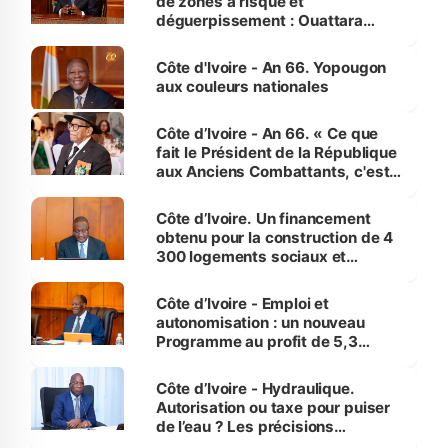
de zones à risque et
déguerpissement : Ouattara
assure du « strict respect de
l'Etat de droit pour préserver les
Côte d'Ivoire - An 66. Yopougon
vies humaines »
aux couleurs nationales
Côte d’Ivoire - An 66. « Ce que
fait le Président de la République
aux Anciens Combattants, c'est
inédit » (Cne Yassoungo Koné ®)
Côte d’Ivoire. Un financement
obtenu pour la construction de 4
300 logements sociaux et
économiques à Abidjan, Bouaké
et Yamoussoukro
Côte d’Ivoire - Emploi et
autonomisation : un nouveau
Programme au profit de 5,3
millions de jeunes
Côte d’Ivoire - Hydraulique.
Autorisation ou taxe pour puiser
de l’eau ? Les précisions
d’Assahoré