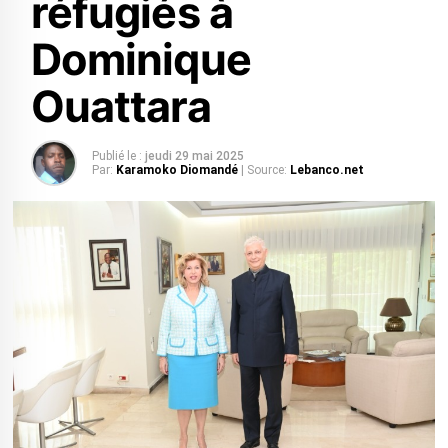
réfugiés à
Dominique
Ouattara
Publié le :
jeudi 29 mai 2025
Par:
Karamoko Diomandé
| Source:
Lebanco.net