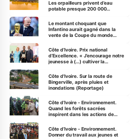
Les orpailleurs privent d’eau
potable presque 200 000
habitants autour d’Agboville
Le montant choquant que
Infantino aurait gagné dans la
vente de la Coupe du monde
révélé
Côte d’Ivoire. Prix national
d’Excellence. « J’encourage notre
jeunesse à (…) cultiver la
compétence et l’intégrité »
(Alassane Ouattara
Côte d'Ivoire. Sur la route de
Bingerville, après pluies et
inondations (Reportage)
Côte d’Ivoire - Environnement.
Quand les forêts sacrées
inspirent dans les actions de
reboisement
Côte d’Ivoire - Environnement.
Donner du travail aux jeunes et