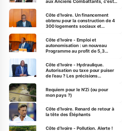
aux Anciens Combattants, c'est
inédit » (Cne Yassoungo Koné ®)
Côte d’Ivoire. Un financement
obtenu pour la construction de 4
300 logements sociaux et
économiques à Abidjan, Bouaké
et Yamoussoukro
Côte d’Ivoire - Emploi et
autonomisation : un nouveau
Programme au profit de 5,3
millions de jeunes
Côte d’Ivoire - Hydraulique.
Autorisation ou taxe pour puiser
de l’eau ? Les précisions
d’Assahoré
Requiem pour le N’Zi (ou pour
mon pays ?)
Côte d’Ivoire. Renard de retour à
la tête des Éléphants
Côte d’Ivoire - Pollution. Alerte !