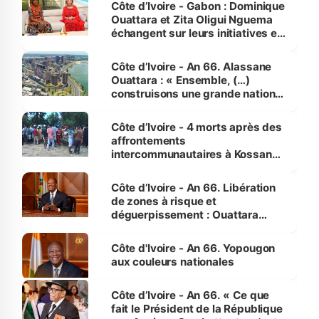
Côte d’Ivoire - Gabon : Dominique
Ouattara et Zita Oligui Nguema
échangent sur leurs initiatives en
faveur des femmes et des
enfants
Côte d’Ivoire - An 66. Alassane
Ouattara : « Ensemble, (…)
construisons une grande nation
pour nous-mêmes et pour les
générations futures »
Côte d’Ivoire - 4 morts après des
affrontements
intercommunautaires à Kossandji
(Alepé) - Notre correspondant au
milieu des sinistrés
Côte d’Ivoire - An 66. Libération
de zones à risque et
déguerpissement : Ouattara
assure du « strict respect de
l'Etat de droit pour préserver les
Côte d'Ivoire - An 66. Yopougon
vies humaines »
aux couleurs nationales
Côte d’Ivoire - An 66. « Ce que
fait le Président de la République