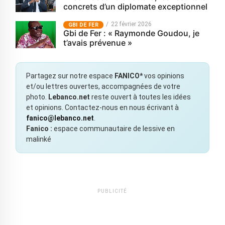
concrets d’un diplomate exceptionnel
22 février 2026
GBI DE FER
Gbi de Fer : « Raymonde Goudou, je
t’avais prévenue »
Partagez sur notre espace
FANICO*
vos opinions
et/ou lettres ouvertes, accompagnées de votre
photo.
Lebanco.net
reste ouvert à toutes les idées
et opinions. Contactez-nous en nous écrivant à
fanico@lebanco.net
.
Fanico :
espace communautaire de lessive en
malinké
PUBLICITÉ