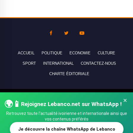
ACCUEIL
POLITIQUE
ECONOMIE
CULTURE
SPORT
INTERNATIONAL
CONTACTEZ-NOUS
CHARTE ÉDITORIALE
Copyright © 2010-2026 lebanco.net - Tous droits de reproduction
×
🌍📱
Rejoignez Lebanco.net sur WhatsApp !
réservés - All rights reserved.
Retrouvez toute l'actualité ivoirienne et internationale ainsi que
vos contenus préférés
Je découvre la chaîne WhatsApp de Lebanco