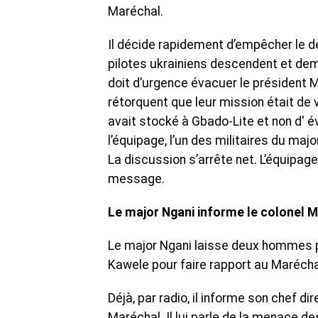
Maréchal.
Il décide rapidement d’empêcher le dé
pilotes ukrainiens descendent et dema
doit d’urgence évacuer le président Mo
rétorquent que leur mission était de v
avait stocké à Gbado-Lite et non d' 
l’équipage, l’un des militaires du maj
La discussion s’arrête net. L’équipag
message.
Le major Ngani informe le colonel 
Le major Ngani laisse deux hommes pou
Kawele pour faire rapport au Maréchal
Déjà, par radio, il informe son chef d
Maréchal. Il lui parle de la menace de