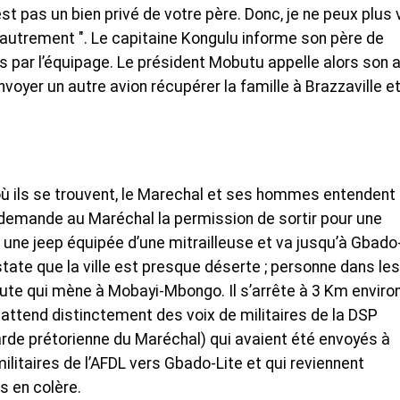
’est pas un bien privé de votre père. Donc, je ne peux plus
r autrement ". Le capitaine Kongulu informe son père de
us par l’équipage. Le président Mobutu appelle alors son 
voyer un autre avion récupérer la famille à Brazzaville et
où ils se trouvent, le Marechal et ses hommes entendent
i demande au Maréchal la permission de sortir pour une
d une jeep équipée d’une mitrailleuse et va jusqu’à Gbado
state que la ville est presque déserte ; personne dans les
 route qui mène à Mobayi-Mbongo. Il s’arrête à 3 Km enviro
, il attend distinctement des voix de militaires de la DSP
 garde prétorienne du Maréchal) qui avaient été envoyés à
itaires de l’AFDL vers Gbado-Lite et qui reviennent
s en colère.