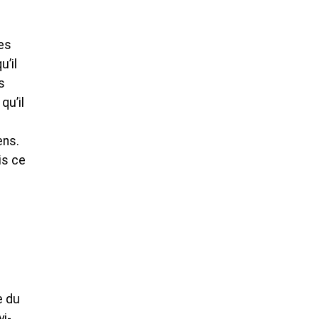
Les
’il
s
qu’il
ens.
is ce
e du
yi-