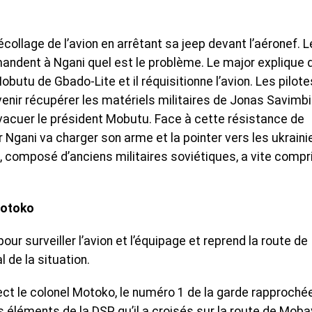
collage de l’avion en arrêtant sa jeep devant l’aéronef. 
ndent à Ngani quel est le problème. Le major explique qu
butu de Gbado-Lite et il réquisitionne l’avion. Les pilote
enir récupérer les matériels militaires de Jonas Savimbi 
évacuer le président Mobutu. Face à cette résistance de
or Ngani va charger son arme et la pointer vers les ukraini
e, composé d’anciens militaires soviétiques, a vite compr
Motoko
r surveiller l’avion et l’équipage et reprend la route de
 de la situation.
irect le colonel Motoko, le numéro 1 de la garde rapproché
s éléments de la DSP qu’il a croisés sur la route de Moba