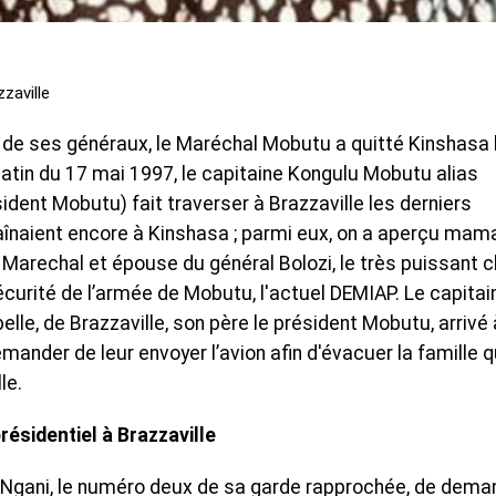
zaville
e ses généraux, le Maréchal Mobutu a quitté Kinshasa 
atin du 17 mai 1997, le capitaine Kongulu Mobutu alias
ident Mobutu) fait traverser à Brazzaville les derniers
aînaient encore à Kinshasa ; parmi eux, on a aperçu mam
 Marechal et épouse du général Bolozi, le très puissant 
curité de l’armée de Mobutu, l'actuel DEMIAP. Le capitai
elle, de Brazzaville, son père le président Mobutu, arrivé 
emander de leur envoyer l’avion afin d'évacuer la famille q
le.
résidentiel à Brazzaville
r Ngani, le numéro deux de sa garde rapprochée, de dema