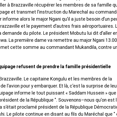
’aller à Brazzaville récupérer les membres de sa famille qu
quipage et transmet l’instruction du Marechal au command
 informe alors le major Ngani qu’il a juste besoin d’un pe
Brazzaville et le payement d’autres frais aéroportuaires. 
 demande du pilote. Le président Mobutu lui dit d’aller e
awa. La première dame va remettre au major Ngani 13.0
ur, remet cette somme au commandant Mukandila, contre u
ipage refusent de prendre la famille présidentielle
à Brazzaville. Le capitaine Kongulu et les membres de la
de l’avion pour y embarquer. Et là, c'est la surprise de leur
ipage informe le tout puissant « Saddam Hussein » que
 président de la République ". Souvenons–nous qu'on est 
a s’était proclamé président de la République Démocrat
. Le pilote continue en disant au fils du Maréchal que "