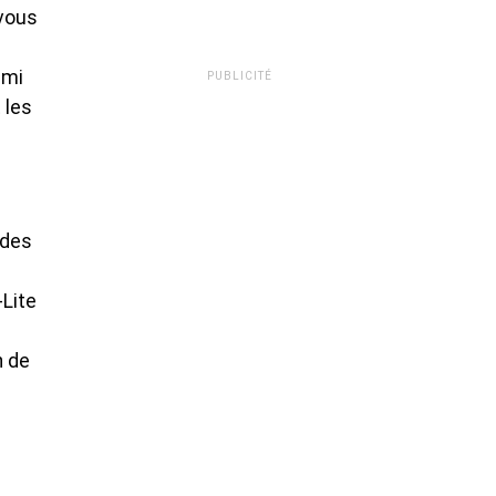
 vous
ami
PUBLICITÉ
 les
 des
-Lite
n de