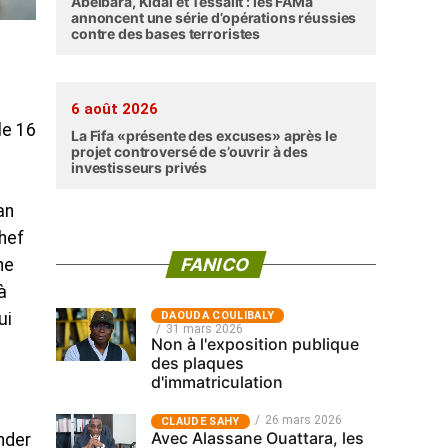
Abéibara, Kidal et Tessalit : les FAMa
annoncent une série d’opérations réussies
contre des bases terroristes
6 août 2026
le 16
La Fifa «présente des excuses» après le
projet controversé de s’ouvrir à des
investisseurs privés
an
chef
FANICO
ne
à
‎DAOUDA COULIBALY
ui
31 mars 2026
Non à l'exposition publique
des plaques
d'immatriculation
26 mars 2026
CLAUDE SAHY
Avec Alassane Ouattara, les
nder