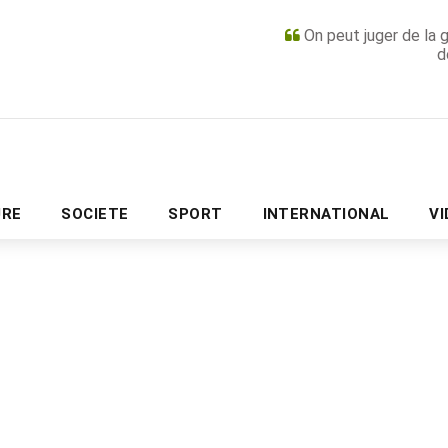
On peut juger de la 
d
PUBLICITÉ
URE
SOCIETE
SPORT
INTERNATIONAL
V