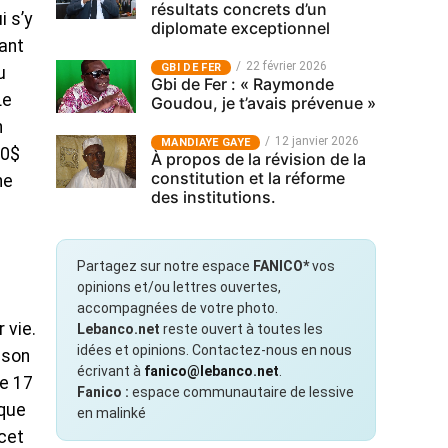
résultats concrets d’un
i s’y
diplomate exceptionnel
ant
22 février 2026
GBI DE FER
u
Gbi de Fer : « Raymonde
Le
Goudou, je t’avais prévenue »
n
12 janvier 2026
MANDIAYE GAYE
00$
À propos de la révision de la
constitution et la réforme
ne
des institutions.
Partagez sur notre espace
FANICO*
vos
opinions et/ou lettres ouvertes,
accompagnées de votre photo.
 vie.
Lebanco.net
reste ouvert à toutes les
idées et opinions. Contactez-nous en nous
 son
écrivant à
fanico@lebanco.net
.
le 17
Fanico :
espace communautaire de lessive
ique
en malinké
 cet