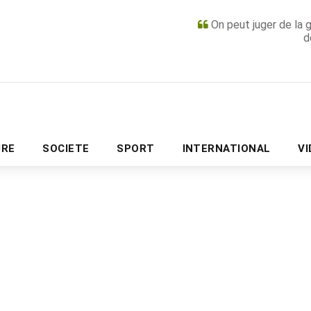
On peut juger de la 
d
PUBLICITÉ
URE
SOCIETE
SPORT
INTERNATIONAL
V