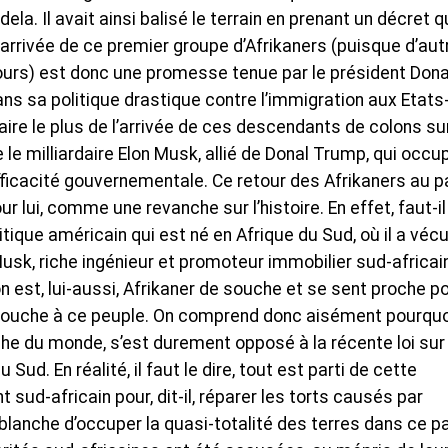
. Il avait ainsi balisé le terrain en prenant un décret q
L’arrivée de ce premier groupe d’Afrikaners (puisque d’aut
jours) est donc une promesse tenue par le président Dona
ns sa politique drastique contre l’immigration aux Etats
isfaire le plus de l’arrivée de ces descendants de colons sur
 le milliardaire Elon Musk, allié de Donal Trump, qui occu
’efficacité gouvernementale. Ce retour des Afrikaners au 
lui, comme une revanche sur l’histoire. En effet, faut-il
tique américain qui est né en Afrique du Sud, où il a véc
l Musk, riche ingénieur et promoteur immobilier sud-africai
lon est, lui-aussi, Afrikaner de souche et se sent proche p
i touche à ce peuple. On comprend donc aisément pourquo
he du monde, s’est durement opposé à la récente loi sur
 Sud. En réalité, il faut le dire, tout est parti de cette
sud-africain pour, dit-il, réparer les torts causés par
é blanche d’occuper la quasi-totalité des terres dans ce p