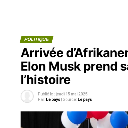
POLITIQUE
Arrivée d’Afrikane
Elon Musk prend s
l’histoire
Publié le :
jeudi 15 mai 2025
Par:
Le pays
| Source:
Le pays