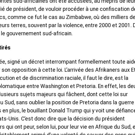
orités sud-africaines ont été accusées, au mépris de leu
lié de président, de vouloir procéder à une confiscation 
cs, comme ce fut le cas au Zimbabwe, où des milliers d
urs terres, souvent par la violence, entre 2000 et 2001.
 le gouvernement sud-africain.
tirés
ée, signé un décret interrompant formellement toute aid
 son opposition à cette loi. L’arrivée des Afrikaners aux E
ion et de discrimination raciale, il faut le dire, est la
plomatique entre Washington et Pretoria. En effet, les de
lusieurs sujets majeurs qui fâchent, dont cette loi sur
du Sud, sans oublier la position de Pretoria dans la guerre
us en plus, le bouillant Donald Trump qui y voit une défianc
ats-Unis. C’est donc dire que la décision du président
ers qui ont peur, selon lui, pour leur vie en Afrique du Sud, 