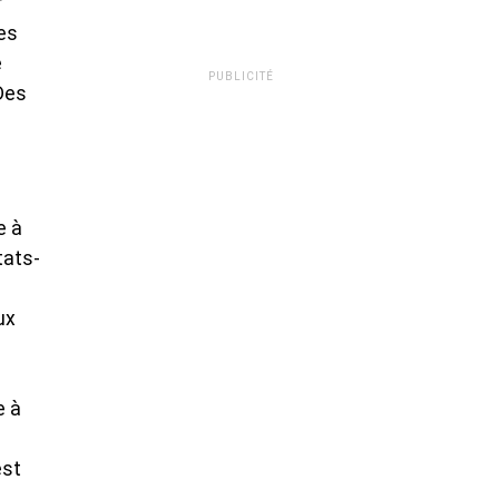
r
des
e
PUBLICITÉ
 Des
e à
tats-
ux
e à
est