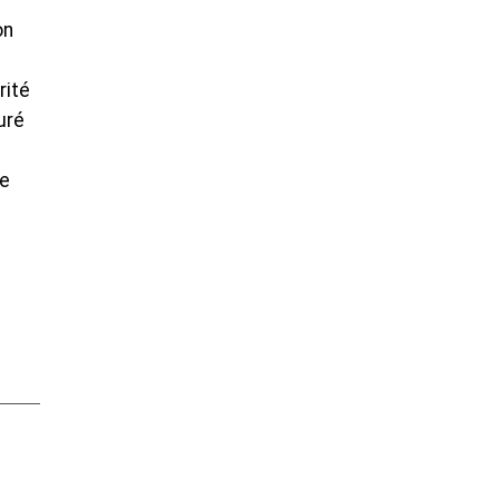
on
rité
uré
de