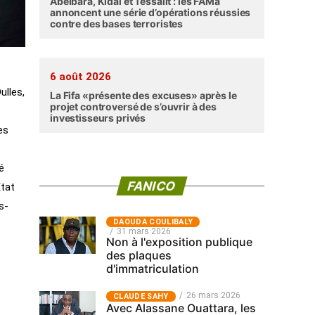
Abéibara, Kidal et Tessalit : les FAMa
annoncent une série d’opérations réussies
contre des bases terroristes
6 août 2026
ulles,
La Fifa «présente des excuses» après le
projet controversé de s’ouvrir à des
investisseurs privés
es
é
FANICO
Etat
s-
‎DAOUDA COULIBALY
31 mars 2026
Non à l'exposition publique
des plaques
d'immatriculation
26 mars 2026
CLAUDE SAHY
Avec Alassane Ouattara, les