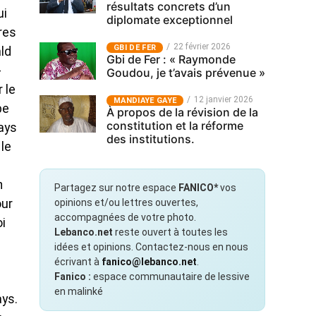
résultats concrets d’un
ui
diplomate exceptionnel
res
22 février 2026
GBI DE FER
ld
Gbi de Fer : « Raymonde
-
Goudou, je t’avais prévenue »
 le
12 janvier 2026
MANDIAYE GAYE
pe
À propos de la révision de la
constitution et la réforme
pays
des institutions.
 le
u
n
Partagez sur notre espace
FANICO*
vos
opinions et/ou lettres ouvertes,
our
accompagnées de votre photo.
i
Lebanco.net
reste ouvert à toutes les
idées et opinions. Contactez-nous en nous
écrivant à
fanico@lebanco.net
.
Fanico :
espace communautaire de lessive
en malinké
ays.