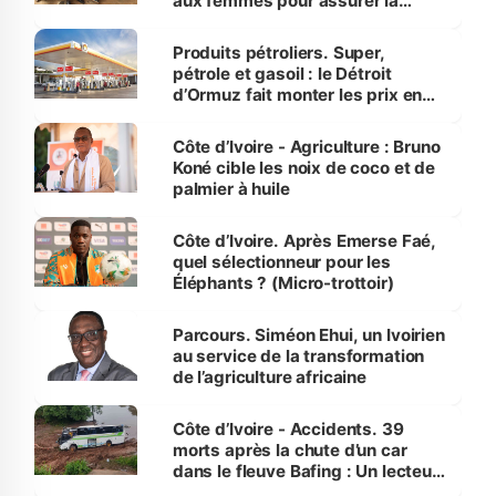
aux femmes pour assurer la
protection des espèces
menacées
Produits pétroliers. Super,
pétrole et gasoil : le Détroit
d’Ormuz fait monter les prix en
Côte d’Ivoire
Côte d’Ivoire - Agriculture : Bruno
Koné cible les noix de coco et de
palmier à huile
Côte d’Ivoire. Après Emerse Faé,
quel sélectionneur pour les
Éléphants ? (Micro-trottoir)
Parcours. Siméon Ehui, un Ivoirien
au service de la transformation
de l’agriculture africaine
Côte d’Ivoire - Accidents. 39
morts après la chute d’un car
dans le fleuve Bafing : Un lecteur
dénonce la légèreté du ministère