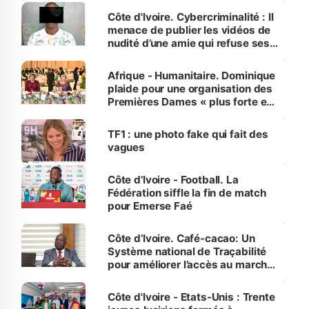
des Transports
Côte d'Ivoire. Cybercriminalité : Il
menace de publier les vidéos de
nudité d’une amie qui refuse ses
avances
Afrique - Humanitaire. Dominique
plaide pour une organisation des
Premières Dames « plus forte et
influente, dont l'impact s'affirme
sur la scène internationale »
TF1 : une photo fake qui fait des
vagues
Côte d’Ivoire - Football. La
Fédération siffle la fin de match
pour Emerse Faé
Côte d’Ivoire. Café-cacao: Un
Système national de Traçabilité
pour améliorer l’accès au marché
international
Côte d'Ivoire - Etats-Unis : Trente