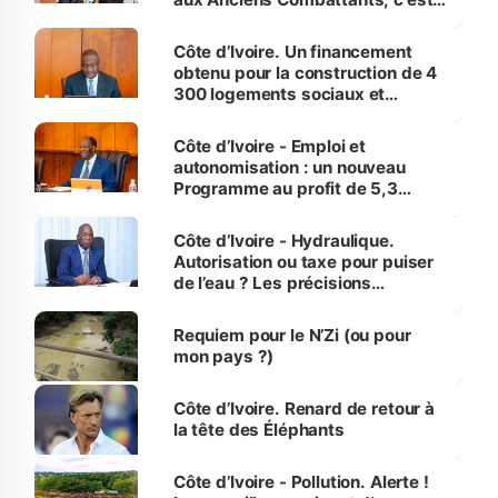
inédit » (Cne Yassoungo Koné ®)
Côte d’Ivoire. Un financement
obtenu pour la construction de 4
300 logements sociaux et
économiques à Abidjan, Bouaké
et Yamoussoukro
Côte d’Ivoire - Emploi et
autonomisation : un nouveau
Programme au profit de 5,3
millions de jeunes
Côte d’Ivoire - Hydraulique.
Autorisation ou taxe pour puiser
de l’eau ? Les précisions
d’Assahoré
Requiem pour le N’Zi (ou pour
mon pays ?)
Côte d’Ivoire. Renard de retour à
la tête des Éléphants
Côte d’Ivoire - Pollution. Alerte !