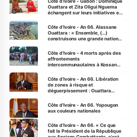
Côte d’Ivoire - Gabon : Dominique
Ouattara et Zita Oligui Nguema
échangent sur leurs initiatives en
faveur des femmes et des
enfants
Côte d’Ivoire - An 66. Alassane
Ouattara : « Ensemble, (…)
construisons une grande nation
pour nous-mêmes et pour les
générations futures »
Côte d’Ivoire - 4 morts après des
affrontements
intercommunautaires à Kossandji
(Alepé) - Notre correspondant au
milieu des sinistrés
Côte d’Ivoire - An 66. Libération
de zones à risque et
déguerpissement : Ouattara
assure du « strict respect de
l'Etat de droit pour préserver les
Côte d'Ivoire - An 66. Yopougon
vies humaines »
aux couleurs nationales
Côte d’Ivoire - An 66. « Ce que
fait le Président de la République
aux Anciens Combattants, c'est