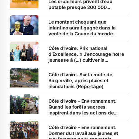
Les orpailleurs privent d’eau
potable presque 200 000
habitants autour d’Agboville
Le montant choquant que
Infantino aurait gagné dans la
vente de la Coupe du monde
révélé
Côte d’Ivoire. Prix national
d’Excellence. « J’encourage notre
jeunesse à (…) cultiver la
compétence et l’intégrité »
(Alassane Ouattara
Côte d'Ivoire. Sur la route de
Bingerville, après pluies et
inondations (Reportage)
Côte d’Ivoire - Environnement.
Quand les forêts sacrées
inspirent dans les actions de
reboisement
Côte d’Ivoire - Environnement.
Donner du travail aux jeunes et