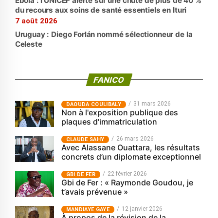
Ebola : l’UNICEF alerte sur une chute de plus de 40 %
du recours aux soins de santé essentiels en Ituri
7 août 2026
Uruguay : Diego Forlán nommé sélectionneur de la
Celeste
FANICO
31 mars 2026
‎DAOUDA COULIBALY
Non à l'exposition publique des
plaques d'immatriculation
26 mars 2026
CLAUDE SAHY
Avec Alassane Ouattara, les résultats
concrets d’un diplomate exceptionnel
22 février 2026
GBI DE FER
Gbi de Fer : « Raymonde Goudou, je
t’avais prévenue »
12 janvier 2026
MANDIAYE GAYE
À propos de la révision de la