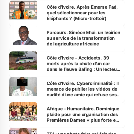
Côte d’Ivoire. Après Emerse Faé,
quel sélectionneur pour les
Éléphants ? (Micro-trottoir)
Parcours. Siméon Ehui, un Ivoirien
au service de la transformation
de l’agriculture africaine
Côte d’Ivoire - Accidents. 39
morts après la chute d’un car
dans le fleuve Bafing : Un lecteur
dénonce la légèreté du ministère
des Transports
Côte d'Ivoire. Cybercriminalité : Il
menace de publier les vidéos de
nudité d’une amie qui refuse ses
avances
Afrique - Humanitaire. Dominique
plaide pour une organisation des
Premières Dames « plus forte et
influente, dont l'impact s'affirme
sur la scène internationale »