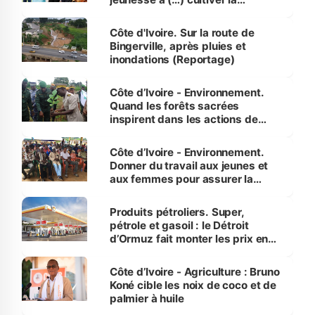
compétence et l’intégrité »
(Alassane Ouattara
Côte d'Ivoire. Sur la route de
Bingerville, après pluies et
inondations (Reportage)
Côte d’Ivoire - Environnement.
Quand les forêts sacrées
inspirent dans les actions de
reboisement
Côte d’Ivoire - Environnement.
Donner du travail aux jeunes et
aux femmes pour assurer la
protection des espèces
menacées
Produits pétroliers. Super,
pétrole et gasoil : le Détroit
d’Ormuz fait monter les prix en
Côte d’Ivoire
Côte d’Ivoire - Agriculture : Bruno
Koné cible les noix de coco et de
palmier à huile