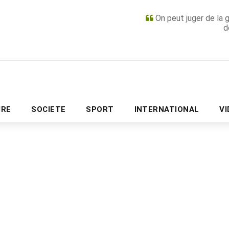
On peut juger de la 
d
PUBLICITÉ
URE
SOCIETE
SPORT
INTERNATIONAL
V