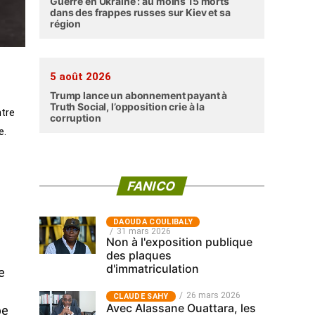
Guerre en Ukraine : au moins 15 morts
dans des frappes russes sur Kiev et sa
région
5 août 2026
Trump lance un abonnement payant à
Truth Social, l’opposition crie à la
ntre
corruption
e.
FANICO
‎DAOUDA COULIBALY
31 mars 2026
Non à l'exposition publique
des plaques
d'immatriculation
e
26 mars 2026
CLAUDE SAHY
Avec Alassane Ouattara, les
pe