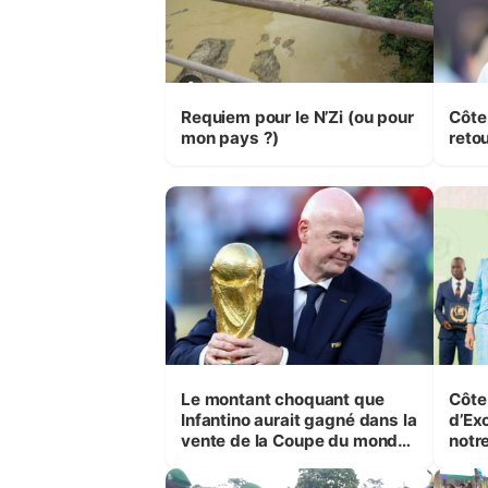
Requiem pour le N’Zi (ou pour
Côte
mon pays ?)
retou
Le montant choquant que
Côte 
Infantino aurait gagné dans la
d’Ex
vente de la Coupe du monde
notre
révélé
la co
(Ala