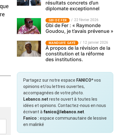
résultats concrets d’un
 que
diplomate exceptionnel
ire
22 février 2026
GBI DE FER
Gbi de Fer : « Raymonde
Goudou, je t’avais prévenue »
12 janvier 2026
MANDIAYE GAYE
À propos de la révision de la
constitution et la réforme
des institutions.
Partagez sur notre espace
FANICO*
vos
opinions et/ou lettres ouvertes,
accompagnées de votre photo.
Lebanco.net
reste ouvert à toutes les
idées et opinions. Contactez-nous en nous
écrivant à
fanico@lebanco.net
.
Fanico :
espace communautaire de lessive
en malinké