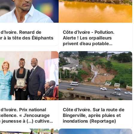
 d’Ivoire. Renard de
Côte d’Ivoire - Pollution.
r à la tête des Éléphants
Alerte ! Les orpailleurs
privent d’eau potable
presque 200 000 habitants
autour d’Agboville
d’Ivoire. Prix national
Côte d'Ivoire. Sur la route de
cellence. « J’encourage
Bingerville, après pluies et
 jeunesse à (…) cultiver
inondations (Reportage)
mpétence et l’intégrité »
ssane Ouattara