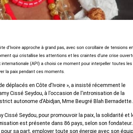
ôte d’Ivoire approche à grand pas, avec son corollaire de tensions e
nt qui cristallise les attentions et les craintes d'une crise ouvert
ix internationale (API) a choisi ce moment pour interpeller toutes les
ver la paix pendant ces moments.
e déplacés en Côte d’Ivoire », a insisté récemment le
my Cissé Seydou, à l'occasion de l'intronisation de la
District autonome d’Abidjan, Mme Beugré Blah Bernadette.
 Cissé Seydou, pour promouvoir la paix, la solidarité et l
anisation est présente dans 86 pays, selon son fondateur.
pour sa part, employer toute son énergie avec son équi