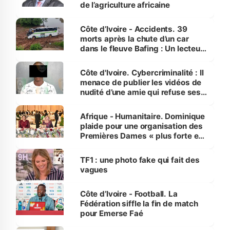
de l’agriculture africaine
Côte d’Ivoire - Accidents. 39
morts après la chute d’un car
dans le fleuve Bafing : Un lecteur
dénonce la légèreté du ministère
des Transports
Côte d'Ivoire. Cybercriminalité : Il
menace de publier les vidéos de
nudité d’une amie qui refuse ses
avances
Afrique - Humanitaire. Dominique
plaide pour une organisation des
Premières Dames « plus forte et
influente, dont l'impact s'affirme
sur la scène internationale »
TF1 : une photo fake qui fait des
vagues
Côte d’Ivoire - Football. La
Fédération siffle la fin de match
pour Emerse Faé