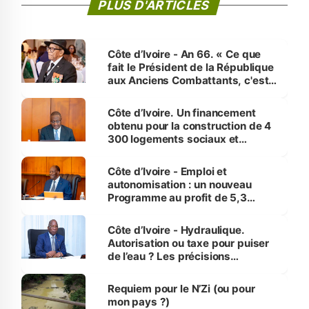
PLUS D'ARTICLES
Côte d’Ivoire - An 66. « Ce que
fait le Président de la République
aux Anciens Combattants, c'est
inédit » (Cne Yassoungo Koné ®)
Côte d’Ivoire. Un financement
obtenu pour la construction de 4
300 logements sociaux et
économiques à Abidjan, Bouaké
et Yamoussoukro
Côte d’Ivoire - Emploi et
autonomisation : un nouveau
Programme au profit de 5,3
millions de jeunes
Côte d’Ivoire - Hydraulique.
Autorisation ou taxe pour puiser
de l’eau ? Les précisions
d’Assahoré
Requiem pour le N’Zi (ou pour
mon pays ?)