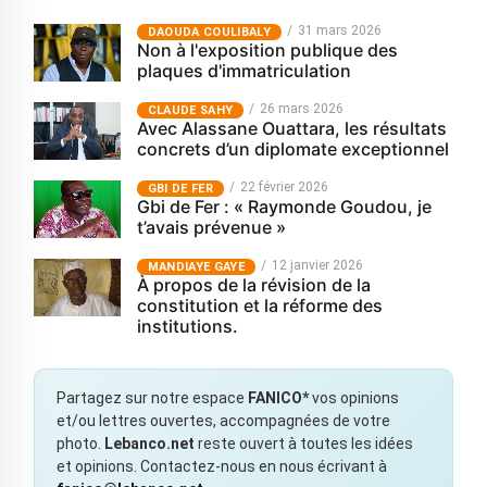
31 mars 2026
‎DAOUDA COULIBALY
Non à l'exposition publique des
plaques d'immatriculation
26 mars 2026
CLAUDE SAHY
Avec Alassane Ouattara, les résultats
concrets d’un diplomate exceptionnel
22 février 2026
GBI DE FER
Gbi de Fer : « Raymonde Goudou, je
t’avais prévenue »
12 janvier 2026
MANDIAYE GAYE
À propos de la révision de la
constitution et la réforme des
institutions.
Partagez sur notre espace
FANICO*
vos opinions
et/ou lettres ouvertes, accompagnées de votre
photo.
Lebanco.net
reste ouvert à toutes les idées
et opinions. Contactez-nous en nous écrivant à