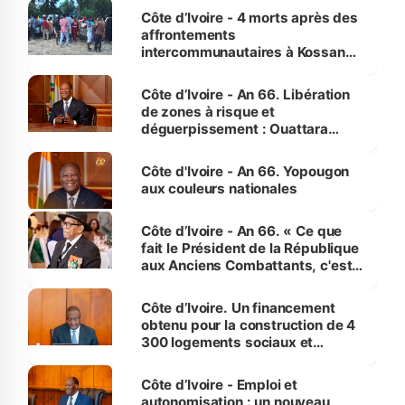
générations futures »
Côte d’Ivoire - 4 morts après des
affrontements
intercommunautaires à Kossandji
(Alepé) - Notre correspondant au
milieu des sinistrés
Côte d’Ivoire - An 66. Libération
de zones à risque et
déguerpissement : Ouattara
assure du « strict respect de
l'Etat de droit pour préserver les
Côte d'Ivoire - An 66. Yopougon
vies humaines »
aux couleurs nationales
Côte d’Ivoire - An 66. « Ce que
fait le Président de la République
aux Anciens Combattants, c'est
inédit » (Cne Yassoungo Koné ®)
Côte d’Ivoire. Un financement
obtenu pour la construction de 4
300 logements sociaux et
économiques à Abidjan, Bouaké
et Yamoussoukro
Côte d’Ivoire - Emploi et
autonomisation : un nouveau