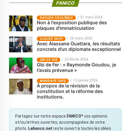
FANICO
31 mars 2026
‎DAOUDA COULIBALY
Non à l'exposition publique des
plaques d'immatriculation
26 mars 2026
CLAUDE SAHY
Avec Alassane Ouattara, les résultats
concrets d’un diplomate exceptionnel
22 février 2026
GBI DE FER
Gbi de Fer : « Raymonde Goudou, je
t’avais prévenue »
12 janvier 2026
MANDIAYE GAYE
À propos de la révision de la
constitution et la réforme des
institutions.
Partagez sur notre espace
FANICO*
vos opinions
et/ou lettres ouvertes, accompagnées de votre
photo.
Lebanco.net
reste ouvert à toutes les idées