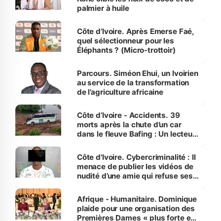
palmier à huile
Côte d’Ivoire. Après Emerse Faé,
quel sélectionneur pour les
Éléphants ? (Micro-trottoir)
Parcours. Siméon Ehui, un Ivoirien
au service de la transformation
de l’agriculture africaine
Côte d’Ivoire - Accidents. 39
morts après la chute d’un car
dans le fleuve Bafing : Un lecteur
dénonce la légèreté du ministère
des Transports
Côte d'Ivoire. Cybercriminalité : Il
menace de publier les vidéos de
nudité d’une amie qui refuse ses
avances
Afrique - Humanitaire. Dominique
plaide pour une organisation des
Premières Dames « plus forte et