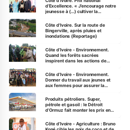
Côte d’Ivoire. Prix national
d’Excellence. « J’encourage notre
jeunesse à (…) cultiver la
compétence et l’intégrité »
(Alassane Ouattara
Côte d'Ivoire. Sur la route de
Bingerville, après pluies et
inondations (Reportage)
Côte d’Ivoire - Environnement.
Quand les forêts sacrées
inspirent dans les actions de
reboisement
Côte d’Ivoire - Environnement.
Donner du travail aux jeunes et
aux femmes pour assurer la
protection des espèces
menacées
Produits pétroliers. Super,
pétrole et gasoil : le Détroit
d’Ormuz fait monter les prix en
Côte d’Ivoire
Côte d’Ivoire - Agriculture : Bruno
Koné cible les noix de coco et de